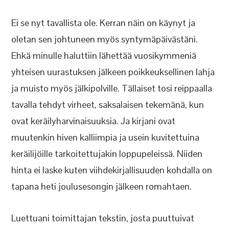
Ei se nyt tavallista ole. Kerran näin on käynyt ja
oletan sen johtuneen myös syntymäpäivästäni.
Ehkä minulle haluttiin lähettää vuosikymmeniä
yhteisen uurastuksen jälkeen poikkeuksellinen lahja
ja muisto myös jälkipolville. Tällaiset tosi reippaalla
tavalla tehdyt virheet, saksalaisen tekemänä, kun
ovat keräilyharvinaisuuksia. Ja kirjani ovat
muutenkin hiven kalliimpia ja usein kuvitettuina
keräilijöille tarkoitettujakin loppupeleissä. Niiden
hinta ei laske kuten viihdekirjallisuuden kohdalla on
tapana heti joulusesongin jälkeen romahtaen.
Luettuani toimittajan tekstin, josta puuttuivat