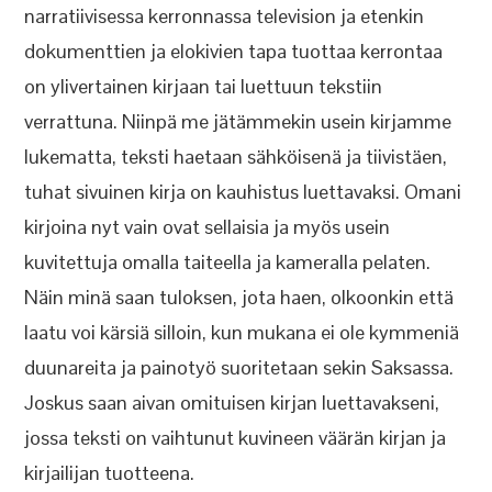
narratiivisessa kerronnassa television ja etenkin
dokumenttien ja elokivien tapa tuottaa kerrontaa
on ylivertainen kirjaan tai luettuun tekstiin
verrattuna. Niinpä me jätämmekin usein kirjamme
lukematta, teksti haetaan sähköisenä ja tiivistäen,
tuhat sivuinen kirja on kauhistus luettavaksi. Omani
kirjoina nyt vain ovat sellaisia ja myös usein
kuvitettuja omalla taiteella ja kameralla pelaten.
Näin minä saan tuloksen, jota haen, olkoonkin että
laatu voi kärsiä silloin, kun mukana ei ole kymmeniä
duunareita ja painotyö suoritetaan sekin Saksassa.
Joskus saan aivan omituisen kirjan luettavakseni,
jossa teksti on vaihtunut kuvineen väärän kirjan ja
kirjailijan tuotteena.