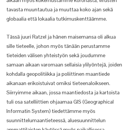
aikaan myös kokemustamme koronasta, virusten
tavasta muuntautua ja muuttaa koko ajan sekä
globaalia että lokaalia tutkimuskenttäämme.
Tässä juuri Ratzel ja hänen maisemansa oli alkua
sille tieteelle, johon myös tänään perustamme
tieteiden välisen yhteistyön sekä joudumme
samaan aikaan varomaan sellaisia ylilyöntejä, joiden
kohdalla geopolitiikka ja poliittinen maantiede
aikanaan erikoistuivat omiksi tieteenaloikseen.
Siirryimme aikaan, jossa maantiedosta ja kartoista
tuli osa satelliittien ohjaamaa GIS (Geographical
Informatin System) tiedettämme myös
suunnittelumaantieteessä, aluesuunnittelun
ammattilaisten käytössä myös paikallisessa,