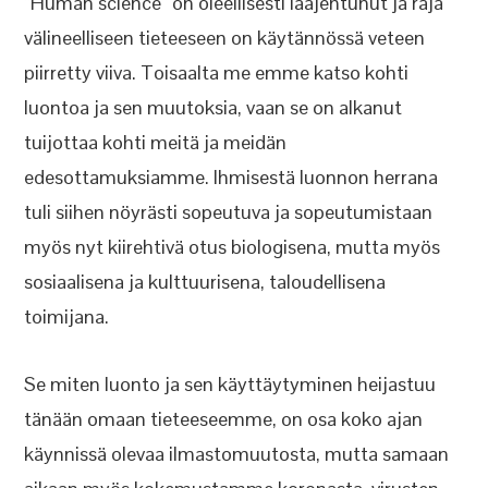
”Human science” on oleellisesti laajentunut ja raja
välineelliseen tieteeseen on käytännössä veteen
piirretty viiva. Toisaalta me emme katso kohti
luontoa ja sen muutoksia, vaan se on alkanut
tuijottaa kohti meitä ja meidän
edesottamuksiamme. Ihmisestä luonnon herrana
tuli siihen nöyrästi sopeutuva ja sopeutumistaan
myös nyt kiirehtivä otus biologisena, mutta myös
sosiaalisena ja kulttuurisena, taloudellisena
toimijana.
Se miten luonto ja sen käyttäytyminen heijastuu
tänään omaan tieteeseemme, on osa koko ajan
käynnissä olevaa ilmastomuutosta, mutta samaan