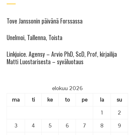
Tove Janssonin päivänä Forssassa
Unelmoi, Tallenna, Toista
Linkjuice. Agensy – Arvio PhD, ScD, Prof, kirjailija
Matti Luostarisesta – syväluotaus
elokuu 2026
ma
ti
ke
to
pe
la
su
1
2
3
4
5
6
7
8
9