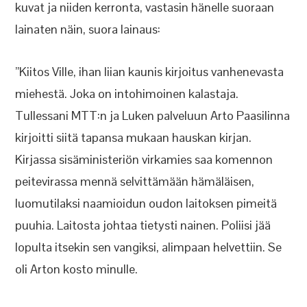
kuvat ja niiden kerronta, vastasin hänelle suoraan
lainaten näin, suora lainaus:
”Kiitos Ville, ihan liian kaunis kirjoitus vanhenevasta
miehestä. Joka on intohimoinen kalastaja.
Tullessani MTT:n ja Luken palveluun Arto Paasilinna
kirjoitti siitä tapansa mukaan hauskan kirjan.
Kirjassa sisäministeriön virkamies saa komennon
peitevirassa mennä selvittämään hämäläisen,
luomutilaksi naamioidun oudon laitoksen pimeitä
puuhia. Laitosta johtaa tietysti nainen. Poliisi jää
lopulta itsekin sen vangiksi, alimpaan helvettiin. Se
oli Arton kosto minulle.