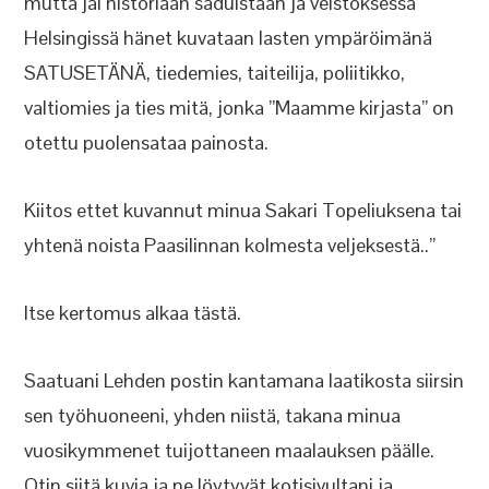
mutta jäi historiaan saduistaan ja veistoksessa
Helsingissä hänet kuvataan lasten ympäröimänä
SATUSETÄNÄ, tiedemies, taiteilija, poliitikko,
valtiomies ja ties mitä, jonka ”Maamme kirjasta” on
otettu puolensataa painosta.
Kiitos ettet kuvannut minua Sakari Topeliuksena tai
yhtenä noista Paasilinnan kolmesta veljeksestä..”
Itse kertomus alkaa tästä.
Saatuani Lehden postin kantamana laatikosta siirsin
sen työhuoneeni, yhden niistä, takana minua
vuosikymmenet tuijottaneen maalauksen päälle.
Otin siitä kuvia ja ne löytyvät kotisivultani ja