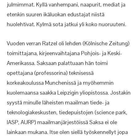
julmimmat. Kyllä vanhempani, naapurit, mediat ja
etenkin suuren ikäluokan edustajat niistä
huolehtivat. Kylmä sota jatkui yli koko nuoruuteni.
Vuoden verran Ratzel oli lehden (Kölnische Zeitung)
toimittajana, kirjeenvaihtajana Pohjois- ja Keski-
Amerikassa. Saksaan palattuaan hän toimi
opettajana (professorina) teknisessä
korkeakoulussa Munchenissä ja myöhemmin
kuolemaansa saakka Leipzigin yliopistossa. Jostakin
syystä minulle läheisten maailman tiede- ja
teknologiakeskusten, tiedepuistojen (science park,
IASP, AURP) maailmanjärjestöissä Saksa ei ole
lainkaan mukana. Itse olen siellä työskennellyt jopa