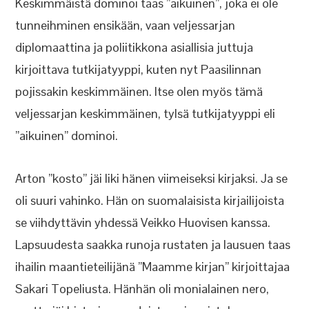
Keskimmäistä dominoi taas ”aikuinen”, joka ei ole
tunneihminen ensikään, vaan veljessarjan
diplomaattina ja poliitikkona asiallisia juttuja
kirjoittava tutkijatyyppi, kuten nyt Paasilinnan
pojissakin keskimmäinen. Itse olen myös tämä
veljessarjan keskimmäinen, tylsä tutkijatyyppi eli
”aikuinen” dominoi.
Arton ”kosto” jäi liki hänen viimeiseksi kirjaksi. Ja se
oli suuri vahinko. Hän on suomalaisista kirjailijoista
se viihdyttävin yhdessä Veikko Huovisen kanssa.
Lapsuudesta saakka runoja rustaten ja lausuen taas
ihailin maantieteilijänä ”Maamme kirjan” kirjoittajaa
Sakari Topeliusta. Hänhän oli monialainen nero,