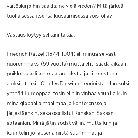
väitöskirjoihin saakka ne vielä vieden? Mitä järkeä
tuollaisessa itsensä kiusaamisessa voisi olla?
Vastaus löytyy selkäni takaa.
Friedrich Ratzel (1844-1904) eli minua selvästi
nuoremmaksi (59 vuotta) mutta ehti saada aikaan
poikkeuksellisen määrän tekstiä ja kiinnostuen
aluksi etenkin Charles Darwinin teorioista. Hän kulki
ympäri Eurooppaa, tosin ei niin vinhaa vauhtia kuin
minä globaalia maailmaa ja konferensseja
järjestäenkin, sekä osallistui Ranskan-Saksan
sotaankin. Minä jätin sodat väliin, mutta luin ja
kuuntelin jo lapsena niistä suurimmat ja