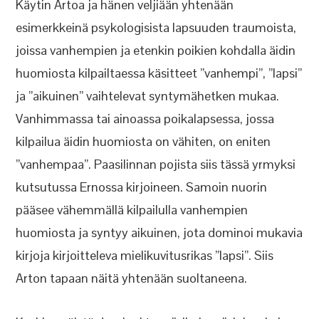
Käytin Artoa ja hänen veljiään yhtenään
esimerkkeinä psykologisista lapsuuden traumoista,
joissa vanhempien ja etenkin poikien kohdalla äidin
huomiosta kilpailtaessa käsitteet ”vanhempi”, ”lapsi”
ja ”aikuinen” vaihtelevat syntymähetken mukaa.
Vanhimmassa tai ainoassa poikalapsessa, jossa
kilpailua äidin huomiosta on vähiten, on eniten
”vanhempaa”. Paasilinnan pojista siis tässä yrmyksi
kutsutussa Ernossa kirjoineen. Samoin nuorin
pääsee vähemmällä kilpailulla vanhempien
huomiosta ja syntyy aikuinen, jota dominoi mukavia
kirjoja kirjoitteleva mielikuvitusrikas ”lapsi”. Siis
Arton tapaan näitä yhtenään suoltaneena.