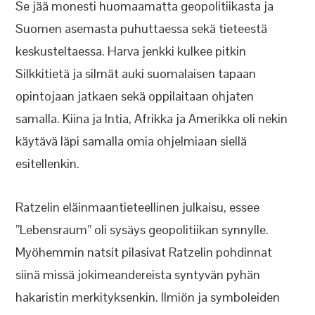
Se jää monesti huomaamatta geopolitiikasta ja
Suomen asemasta puhuttaessa sekä tieteestä
keskusteltaessa. Harva jenkki kulkee pitkin
Silkkitietä ja silmät auki suomalaisen tapaan
opintojaan jatkaen sekä oppilaitaan ohjaten
samalla. Kiina ja Intia, Afrikka ja Amerikka oli nekin
käytävä läpi samalla omia ohjelmiaan siellä
esitellenkin.
Ratzelin eläinmaantieteellinen julkaisu, essee
”Lebensraum” oli sysäys geopolitiikan synnylle.
Myöhemmin natsit pilasivat Ratzelin pohdinnat
siinä missä jokimeandereista syntyvän pyhän
hakaristin merkityksenkin. Ilmiön ja symboleiden