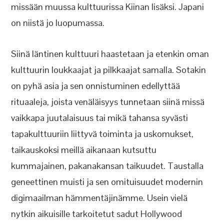
missään muussa kulttuurissa Kiinan lisäksi. Japani
on niistä jo luopumassa.
Siinä läntinen kulttuuri haastetaan ja etenkin oman
kulttuurin loukkaajat ja pilkkaajat samalla. Sotakin
on pyhä asia ja sen onnistuminen edellyttää
rituaaleja, joista venäläisyys tunnetaan siinä missä
vaikkapa juutalaisuus tai mikä tahansa syvästi
tapakulttuuriin liittyvä toiminta ja uskomukset,
taikauskoksi meillä aikanaan kutsuttu
kummajainen, pakanakansan taikuudet. Taustalla
geneettinen muisti ja sen omituisuudet modernin
digimaailman hämmentäjinämme. Usein vielä
nytkin aikuisille tarkoitetut sadut Hollywood