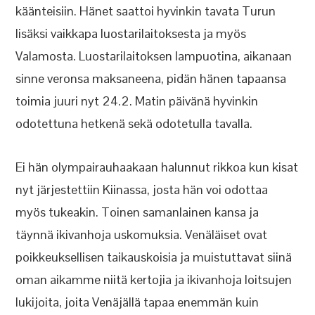
käänteisiin. Hänet saattoi hyvinkin tavata Turun
lisäksi vaikkapa luostarilaitoksesta ja myös
Valamosta. Luostarilaitoksen lampuotina, aikanaan
sinne veronsa maksaneena, pidän hänen tapaansa
toimia juuri nyt 24.2. Matin päivänä hyvinkin
odotettuna hetkenä sekä odotetulla tavalla.
Ei hän olympairauhaakaan halunnut rikkoa kun kisat
nyt järjestettiin Kiinassa, josta hän voi odottaa
myös tukeakin. Toinen samanlainen kansa ja
täynnä ikivanhoja uskomuksia. Venäläiset ovat
poikkeuksellisen taikauskoisia ja muistuttavat siinä
oman aikamme niitä kertojia ja ikivanhoja loitsujen
lukijoita, joita Venäjällä tapaa enemmän kuin