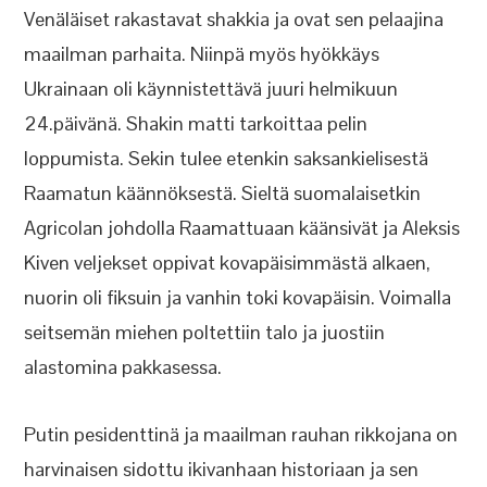
Venäläiset rakastavat shakkia ja ovat sen pelaajina
maailman parhaita. Niinpä myös hyökkäys
Ukrainaan oli käynnistettävä juuri helmikuun
24.päivänä. Shakin matti tarkoittaa pelin
loppumista. Sekin tulee etenkin saksankielisestä
Raamatun käännöksestä. Sieltä suomalaisetkin
Agricolan johdolla Raamattuaan käänsivät ja Aleksis
Kiven veljekset oppivat kovapäisimmästä alkaen,
nuorin oli fiksuin ja vanhin toki kovapäisin. Voimalla
seitsemän miehen poltettiin talo ja juostiin
alastomina pakkasessa.
Putin pesidenttinä ja maailman rauhan rikkojana on
harvinaisen sidottu ikivanhaan historiaan ja sen