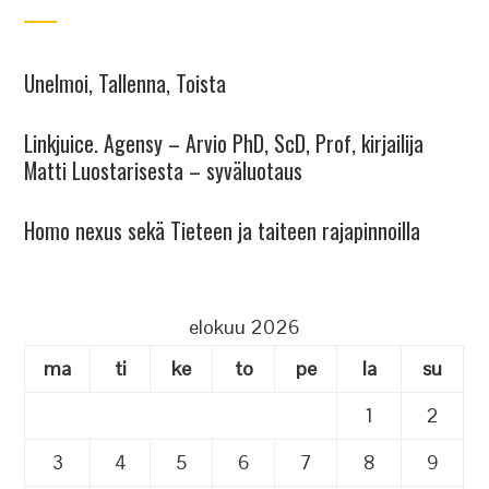
Unelmoi, Tallenna, Toista
Linkjuice. Agensy – Arvio PhD, ScD, Prof, kirjailija
Matti Luostarisesta – syväluotaus
Homo nexus sekä Tieteen ja taiteen rajapinnoilla
elokuu 2026
ma
ti
ke
to
pe
la
su
1
2
3
4
5
6
7
8
9