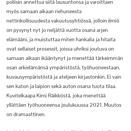
poliisin annettua siitä lausuntonsa ja varoittaen
myös samaan aikaan riehuneesta
nettirikollisuudesta vakuutusyhtiössä, jolloin ilmiö
on pysynyt nyt jo neljättä vuotta osana arjen
elämääni, ja muistuttaa miten hankalia ja hitaita
ovat sellaiset prosessit, joissa uhriksi joutuva on
samaan aikaan ikääntynyt ja menettää tärkeimmän
osan arkielämänsä ympäristöstä, työhuoneestaan,
kuvausympäristöstä ja ateljeen kirjastonkin. Ei vain
sen katon ja laipion sekä auton osana tuota tilaa.
Kuvitelkaapa Kimi Räikköstä, joka menettää
yllättäen työhuoneensa joulukuussa 2021. Muutos
on dramaattinen.