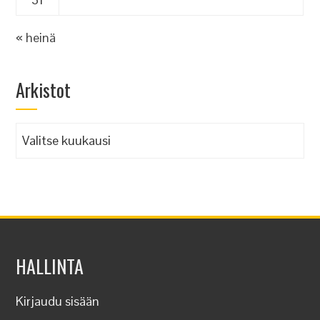
« heinä
Arkistot
Arkistot
HALLINTA
Kirjaudu sisään