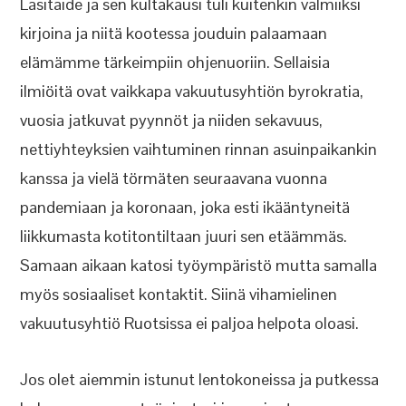
Lasitaide ja sen kultakausi tuli kuitenkin valmiiksi
kirjoina ja niitä kootessa jouduin palaamaan
elämämme tärkeimpiin ohjenuoriin. Sellaisia
ilmiöitä ovat vaikkapa vakuutusyhtiön byrokratia,
vuosia jatkuvat pyynnöt ja niiden sekavuus,
nettiyhteyksien vaihtuminen rinnan asuinpaikankin
kanssa ja vielä törmäten seuraavana vuonna
pandemiaan ja koronaan, joka esti ikääntyneitä
liikkumasta kotitontiltaan juuri sen etäämmäs.
Samaan aikaan katosi työympäristö mutta samalla
myös sosiaaliset kontaktit. Siinä vihamielinen
vakuutusyhtiö Ruotsissa ei paljoa helpota oloasi.
Jos olet aiemmin istunut lentokoneissa ja putkessa