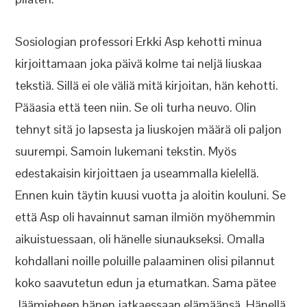
Sosiologian professori Erkki Asp kehotti minua
kirjoittamaan joka päivä kolme tai neljä liuskaa
tekstiä. Sillä ei ole väliä mitä kirjoitan, hän kehotti.
Pääasia että teen niin. Se oli turha neuvo. Olin
tehnyt sitä jo lapsesta ja liuskojen määrä oli paljon
suurempi. Samoin lukemani tekstin. Myös
edestakaisin kirjoittaen ja useammalla kielellä.
Ennen kuin täytin kuusi vuotta ja aloitin kouluni. Se
että Asp oli havainnut saman ilmiön myöhemmin
aikuistuessaan, oli hänelle siunaukseksi. Omalla
kohdallani noille poluille palaaminen olisi pilannut
koko saavutetun edun ja etumatkan. Sama pätee
Jäämieheen hänen jatkaessaan elämäänsä. Hänellä