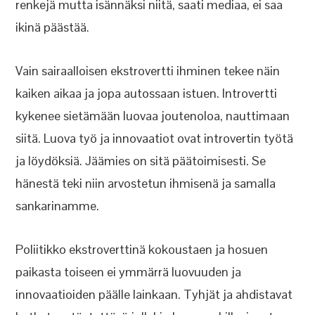
renkejä mutta isännäksi niitä, saati mediaa, ei saa
ikinä päästää.
Vain sairaalloisen ekstrovertti ihminen tekee näin
kaiken aikaa ja jopa autossaan istuen. Introvertti
kykenee sietämään luovaa joutenoloa, nauttimaan
siitä. Luova työ ja innovaatiot ovat introvertin työtä
ja löydöksiä. Jäämies on sitä päätoimisesti. Se
hänestä teki niin arvostetun ihmisenä ja samalla
sankarinamme.
Poliitikko ekstroverttinä kokoustaen ja hosuen
paikasta toiseen ei ymmärrä luovuuden ja
innovaatioiden päälle lainkaan. Tyhjät ja ahdistavat