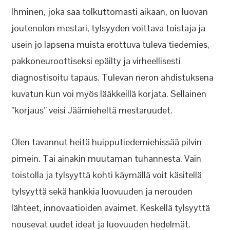
Ihminen, joka saa tolkuttomasti aikaan, on luovan
joutenolon mestari, tylsyyden voittava toistaja ja
usein jo lapsena muista erottuva tuleva tiedemies,
pakkoneuroottiseksi epäilty ja virheellisesti
diagnostisoitu tapaus. Tulevan neron ahdistuksena
kuvatun kun voi myös lääkkeillä korjata. Sellainen
”korjaus” veisi Jäämieheltä mestaruudet.
Olen tavannut heitä huipputiedemiehissää pilvin
pimein. Tai ainakin muutaman tuhannesta. Vain
toistolla ja tylsyyttä kohti käymällä voit käsitellä
tylsyyttä sekä hankkia luovuuden ja nerouden
lähteet, innovaatioiden avaimet. Keskellä tylsyyttä
nousevat uudet ideat ja luovuuden hedelmät.