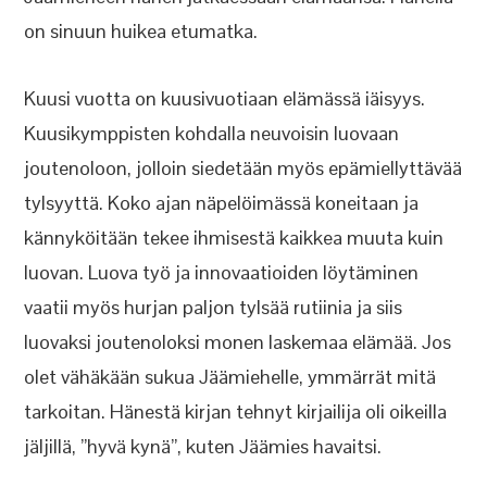
on sinuun huikea etumatka.
Kuusi vuotta on kuusivuotiaan elämässä iäisyys.
Kuusikymppisten kohdalla neuvoisin luovaan
joutenoloon, jolloin siedetään myös epämiellyttävää
tylsyyttä. Koko ajan näpelöimässä koneitaan ja
kännyköitään tekee ihmisestä kaikkea muuta kuin
luovan. Luova työ ja innovaatioiden löytäminen
vaatii myös hurjan paljon tylsää rutiinia ja siis
luovaksi joutenoloksi monen laskemaa elämää. Jos
olet vähäkään sukua Jäämiehelle, ymmärrät mitä
tarkoitan. Hänestä kirjan tehnyt kirjailija oli oikeilla
jäljillä, ”hyvä kynä”, kuten Jäämies havaitsi.