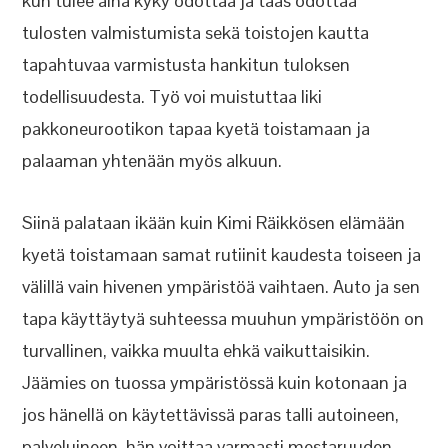
kun tulee aina kyky odottaa ja taas odottaa
tulosten valmistumista sekä toistojen kautta
tapahtuvaa varmistusta hankitun tuloksen
todellisuudesta. Työ voi muistuttaa liki
pakkoneurootikon tapaa kyetä toistamaan ja
palaaman yhtenään myös alkuun.
Siinä palataan ikään kuin Kimi Räikkösen elämään
kyetä toistamaan samat rutiinit kaudesta toiseen ja
välillä vain hivenen ympäristöä vaihtaen. Auto ja sen
tapa käyttäytyä suhteessa muuhun ympäristöön on
turvallinen, vaikka muulta ehkä vaikuttaisikin.
Jäämies on tuossa ympäristössä kuin kotonaan ja
jos hänellä on käytettävissä paras talli autoineen,
palveluineen, hän voittaa varmasti mestaruuden.