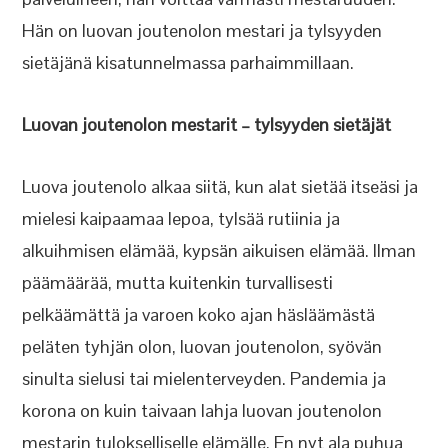
Hän on luovan joutenolon mestari ja tylsyyden
sietäjänä kisatunnelmassa parhaimmillaan.
Luovan joutenolon mestarit – tylsyyden sietäjät
Luova joutenolo alkaa siitä, kun alat sietää itseäsi ja
mielesi kaipaamaa lepoa, tylsää rutiinia ja
alkuihmisen elämää, kypsän aikuisen elämää. Ilman
päämäärää, mutta kuitenkin turvallisesti
pelkäämättä ja varoen koko ajan häsläämästä
peläten tyhjän olon, luovan joutenolon, syövän
sinulta sielusi tai mielenterveyden. Pandemia ja
korona on kuin taivaan lahja luovan joutenolon
mestarin tulokselliselle elämälle. En nyt ala puhua