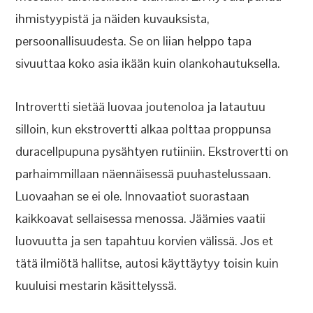
ihmistyypistä ja näiden kuvauksista,
persoonallisuudesta. Se on liian helppo tapa
sivuuttaa koko asia ikään kuin olankohautuksella.
Introvertti sietää luovaa joutenoloa ja latautuu
silloin, kun ekstrovertti alkaa polttaa proppunsa
duracellpupuna pysähtyen rutiiniin. Ekstrovertti on
parhaimmillaan näennäisessä puuhastelussaan.
Luovaahan se ei ole. Innovaatiot suorastaan
kaikkoavat sellaisessa menossa. Jäämies vaatii
luovuutta ja sen tapahtuu korvien välissä. Jos et
tätä ilmiötä hallitse, autosi käyttäytyy toisin kuin
kuuluisi mestarin käsittelyssä.