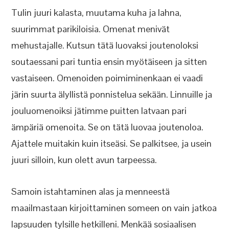
Tulin juuri kalasta, muutama kuha ja lahna,
suurimmat parikiloisia. Omenat menivät
mehustajalle. Kutsun tätä luovaksi joutenoloksi
soutaessani pari tuntia ensin myötäiseen ja sitten
vastaiseen. Omenoiden poimiminenkaan ei vaadi
järin suurta älyllistä ponnistelua sekään. Linnuille ja
jouluomenoiksi jätimme puitten latvaan pari
ämpäriä omenoita. Se on tätä luovaa joutenoloa.
Ajattele muitakin kuin itseäsi. Se palkitsee, ja usein
juuri silloin, kun olett avun tarpeessa.
Samoin istahtaminen alas ja menneestä
maailmastaan kirjoittaminen someen on vain jatkoa
lapsuuden tylsille hetkilleni. Menkää sosiaalisen