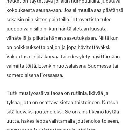
hetket on täytettävä jollakin humpuukilla, juostava
kokouksesta seuraavaan. Jos ei muulla saa päätänsä
sekaisin niin sitten päihteillä. Introvertista tulee
juoppo vain silloin, kun häntä aletaan kiusata,
vähätellä ja pilkata hänen saavutuksiaan. Niitä kun
on poikkeuksetta paljon ja jopa hävitettäväksi.
Vakuutus ei niitä korvaa tai edes ylety hävittämään
valmiita töitä. Etenkin ruotsalaisena Suomessa tai
somerolaisena Forssassa.
Tutkimustyössä valtaosa on rutiinia, ikävää ja
tylsää, jota on osattava sietää toistoineen. Kutsun
sitä luovaksi joutenoloksi. Se on ainut keino löytää
uutta, hakea lepoa vaihtamalla joutenoloa toiseen,