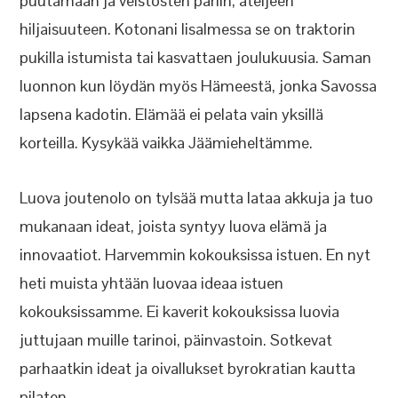
puutarhaan ja veistosten pariin, ateljeen
hiljaisuuteen. Kotonani Iisalmessa se on traktorin
pukilla istumista tai kasvattaen joulukuusia. Saman
luonnon kun löydän myös Hämeestä, jonka Savossa
lapsena kadotin. Elämää ei pelata vain yksillä
korteilla. Kysykää vaikka Jäämieheltämme.
Luova joutenolo on tylsää mutta lataa akkuja ja tuo
mukanaan ideat, joista syntyy luova elämä ja
innovaatiot. Harvemmin kokouksissa istuen. En nyt
heti muista yhtään luovaa ideaa istuen
kokouksissamme. Ei kaverit kokouksissa luovia
juttujaan muille tarinoi, päinvastoin. Sotkevat
parhaatkin ideat ja oivallukset byrokratian kautta
pilaten.