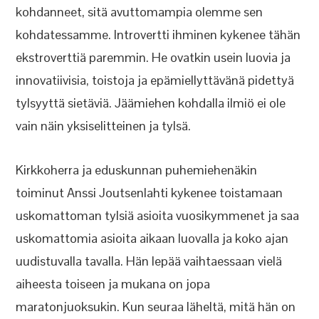
kohdanneet, sitä avuttomampia olemme sen
kohdatessamme. Introvertti ihminen kykenee tähän
ekstroverttiä paremmin. He ovatkin usein luovia ja
innovatiivisia, toistoja ja epämiellyttävänä pidettyä
tylsyyttä sietäviä. Jäämiehen kohdalla ilmiö ei ole
vain näin yksiselitteinen ja tylsä.
Kirkkoherra ja eduskunnan puhemiehenäkin
toiminut Anssi Joutsenlahti kykenee toistamaan
uskomattoman tylsiä asioita vuosikymmenet ja saa
uskomattomia asioita aikaan luovalla ja koko ajan
uudistuvalla tavalla. Hän lepää vaihtaessaan vielä
aiheesta toiseen ja mukana on jopa
maratonjuoksukin. Kun seuraa läheltä, mitä hän on