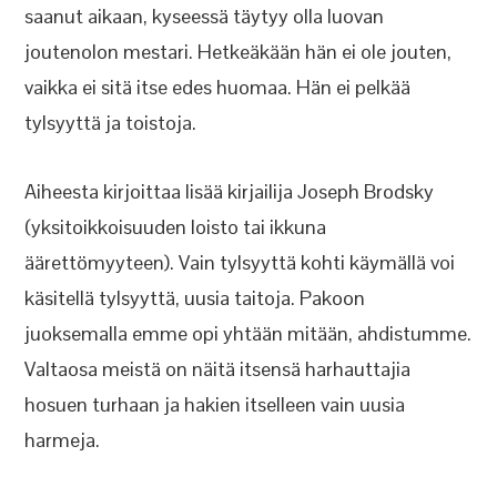
saanut aikaan, kyseessä täytyy olla luovan
joutenolon mestari. Hetkeäkään hän ei ole jouten,
vaikka ei sitä itse edes huomaa. Hän ei pelkää
tylsyyttä ja toistoja.
Aiheesta kirjoittaa lisää kirjailija Joseph Brodsky
(yksitoikkoisuuden loisto tai ikkuna
äärettömyyteen). Vain tylsyyttä kohti käymällä voi
käsitellä tylsyyttä, uusia taitoja. Pakoon
juoksemalla emme opi yhtään mitään, ahdistumme.
Valtaosa meistä on näitä itsensä harhauttajia
hosuen turhaan ja hakien itselleen vain uusia
harmeja.