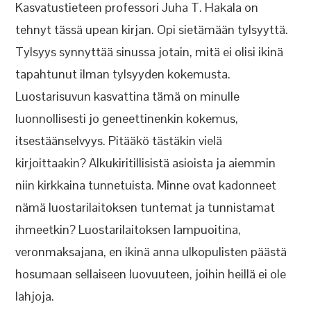
Kasvatustieteen professori Juha T. Hakala on
tehnyt tässä upean kirjan. Opi sietämään tylsyyttä.
Tylsyys synnyttää sinussa jotain, mitä ei olisi ikinä
tapahtunut ilman tylsyyden kokemusta.
Luostarisuvun kasvattina tämä on minulle
luonnollisesti jo geneettinenkin kokemus,
itsestäänselvyys. Pitääkö tästäkin vielä
kirjoittaakin? Alkukiritillisistä asioista ja aiemmin
niin kirkkaina tunnetuista. Minne ovat kadonneet
nämä luostarilaitoksen tuntemat ja tunnistamat
ihmeetkin? Luostarilaitoksen lampuoitina,
veronmaksajana, en ikinä anna ulkopulisten päästä
hosumaan sellaiseen luovuuteen, joihin heillä ei ole
lahjoja.