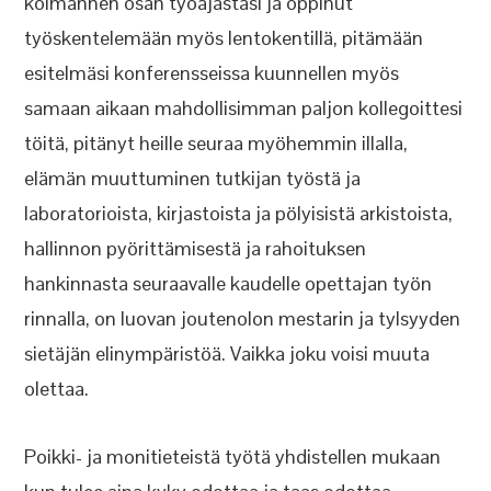
kolmannen osan työajastasi ja oppinut
työskentelemään myös lentokentillä, pitämään
esitelmäsi konferensseissa kuunnellen myös
samaan aikaan mahdollisimman paljon kollegoittesi
töitä, pitänyt heille seuraa myöhemmin illalla,
elämän muuttuminen tutkijan työstä ja
laboratorioista, kirjastoista ja pölyisistä arkistoista,
hallinnon pyörittämisestä ja rahoituksen
hankinnasta seuraavalle kaudelle opettajan työn
rinnalla, on luovan joutenolon mestarin ja tylsyyden
sietäjän elinympäristöä. Vaikka joku voisi muuta
olettaa.
Poikki- ja monitieteistä työtä yhdistellen mukaan