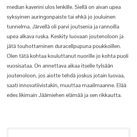
median kaverini ulos lenkille. Siellä on aivan upea
syksyinen auringonpaiste tai ehkä jo jouluinen
tunnelma. Järvellä oli parvi joutsenia ja rannoilla
upea alkava ruska. Keskity luovaan joutenoloon ja
jätä touhottaminen duracellpupuna poukkoillen.
Olen tätä kohtaa kouluttanut nuorille jo kohta puoli
vuosisataa. On annettava aikaa itselle tylsään
joutenoloon, jos aiotte tehdä joskus jotain luovaa,
saati innovatiivistakin, muuttaa maailmaanne. Elää
edes likimain Jäämiehen elämää ja sen rikkautta.