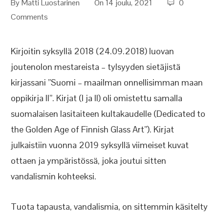
By
Matti Luostarinen
On 14 joulu, 2021
0
Comments
Kirjoitin syksyllä 2018 (24.09.2018) luovan
joutenolon mestareista – tylsyyden sietäjistä
kirjassani ”Suomi – maailman onnellisimman maan
oppikirja II”. Kirjat (I ja II) oli omistettu samalla
suomalaisen lasitaiteen kultakaudelle (Dedicated to
the Golden Age of Finnish Glass Art”). Kirjat
julkaistiin vuonna 2019 syksyllä viimeiset kuvat
ottaen ja ympäristössä, joka joutui sitten
vandalismin kohteeksi.
Tuota tapausta, vandalismia, on sittemmin käsitelty