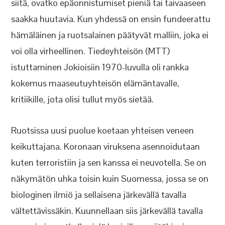
siitä, ovatko epäonnistumiset pieniä tai taivaaseen
saakka huutavia. Kun yhdessä on ensin fundeerattu
hämäläinen ja ruotsalainen päätyvät malliin, joka ei
voi olla virheellinen. Tiedeyhteisön (MTT)
istuttaminen Jokioisiin 1970-luvulla oli rankka
kokemus maaseutuyhteisön elämäntavalle,
kritiikille, jota olisi tullut myös sietää.
Ruotsissa uusi puolue koetaan yhteisen veneen
keikuttajana. Koronaan viruksena asennoidutaan
kuten terroristiin ja sen kanssa ei neuvotella. Se on
näkymätön uhka toisin kuin Suomessa, jossa se on
biologinen ilmiö ja sellaisena järkevällä tavalla
vältettävissäkin. Kuunnellaan siis järkevällä tavalla