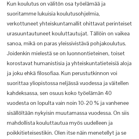
Kun koulutus on välitön osa työelämää ja
suoritamme lukuisia koulutusohjelmia,
verkottuneet yhteiskuntamallit ohittavat perinteiset
urasuuntautuneet kouluttautujat. Tällöin on vaikea
sanoa, mikä on paras yleissivistävä pohjakoulutus.
Joidenkin mielestä se on luonnontieteinen, toiset
korostavat humanistisia ja yhteiskuntatieteisiä aloja
ja joku ehkä filosofiaa. Kun perustutkinnon voi
suorittaa yliopistossa neljässä vuodessa ja väitellen
kahdeksassa, sen osuus koko työelämän 40
vuodesta on lopulta vain noin 10-20 % ja vanhenee
sisällöltään nykyisin muutamassa vuodessa. On siis
mahdollista kouluttautua myös uudelleen ja
poikkitieteisestikin. Olen itse näin menetellyt ja se