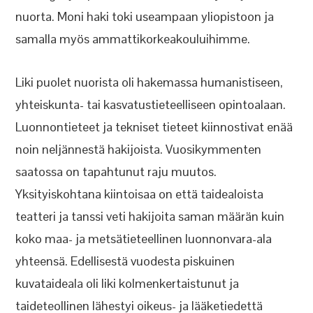
nuorta. Moni haki toki useampaan yliopistoon ja
samalla myös ammattikorkeakouluihimme.
Liki puolet nuorista oli hakemassa humanistiseen,
yhteiskunta- tai kasvatustieteelliseen opintoalaan.
Luonnontieteet ja tekniset tieteet kiinnostivat enää
noin neljännestä hakijoista. Vuosikymmenten
saatossa on tapahtunut raju muutos.
Yksityiskohtana kiintoisaa on että taidealoista
teatteri ja tanssi veti hakijoita saman määrän kuin
koko maa- ja metsätieteellinen luonnonvara-ala
yhteensä. Edellisestä vuodesta piskuinen
kuvataideala oli liki kolmenkertaistunut ja
taideteollinen lähestyi oikeus- ja lääketiedettä