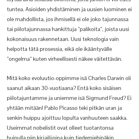
tuntea. Asioiden yhdistäminen ja uusien luominen ei
ole mahdollista, jos ihmisellä ei ole joko tajunnassa
tai piilotajunnassa hankittuja ”palikoita”, joista uusi
kokonaisuus rakennetaan. Uusi teknologia vain
helpotta tätä prosessia, eikä ole ikääntyvälle
”ongelma” kuten virheellisesti näkee väitettävän.
Mitä koko evoluutio-oppimme isä Charles Darwin oli
saanut aikaan 30-vuotiaana? Entä koko sisäisen
piilotajuntamme ja uniemme isä Sigmund Freud? Ei
yhtään mitään! Pablo Picasso teki pitkän uran ja
senkin huippu ajoittuu lopulta vanhuuteen saakka.
Useimmat nobelistit ovat olleet tuotantonsa
huipulla niin kirjailijoina kuin tiedemiehinäkin