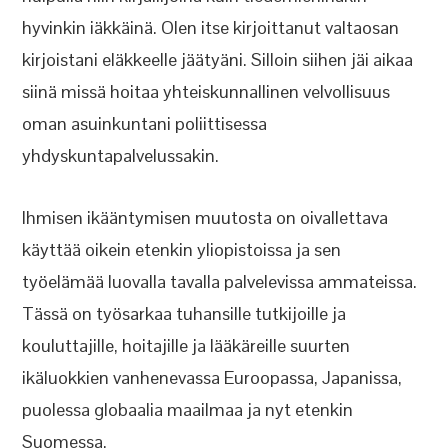
hyvinkin iäkkäinä. Olen itse kirjoittanut valtaosan
kirjoistani eläkkeelle jäätyäni. Silloin siihen jäi aikaa
siinä missä hoitaa yhteiskunnallinen velvollisuus
oman asuinkuntani poliittisessa
yhdyskuntapalvelussakin.
Ihmisen ikääntymisen muutosta on oivallettava
käyttää oikein etenkin yliopistoissa ja sen
työelämää luovalla tavalla palvelevissa ammateissa.
Tässä on työsarkaa tuhansille tutkijoille ja
kouluttajille, hoitajille ja lääkäreille suurten
ikäluokkien vanhenevassa Euroopassa, Japanissa,
puolessa globaalia maailmaa ja nyt etenkin
Suomessa.