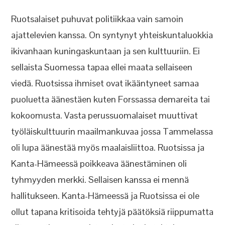
Ruotsalaiset puhuvat politiikkaa vain samoin
ajattelevien kanssa. On syntynyt yhteiskuntaluokkia
ikivanhaan kuningaskuntaan ja sen kulttuuriin. Ei
sellaista Suomessa tapaa ellei maata sellaiseen
viedä. Ruotsissa ihmiset ovat ikääntyneet samaa
puoluetta äänestäen kuten Forssassa demareita tai
kokoomusta. Vasta perussuomalaiset muuttivat
työläiskulttuurin maailmankuvaa jossa Tammelassa
oli lupa äänestää myös maalaisliittoa. Ruotsissa ja
Kanta-Hämeessä poikkeava äänestäminen oli
tyhmyyden merkki. Sellaisen kanssa ei mennä
hallitukseen. Kanta-Hämeessä ja Ruotsissa ei ole
ollut tapana kritisoida tehtyjä päätöksiä riippumatta