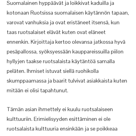
Suomalainen hyppäävät ja loikkivat kaduilla ja
kotonaan Ruotsissa suomalaisen käytännön tapaan,
varovat vanhuksia ja ovat eristäneet itsensä, kun
taas ruotsalaiset elävät kuten ovat eläneet
ennenkin. Kirjoittaja kertoo olevansa jatkossa hyvä
pesäpallossa, syöksyessään kauppareissuilla piilon
hyllyjen taakse ruotsalaista käytäntöä samalla
peläten. Ihmiset istuvat siellä ruohikolla
skumppaamassa ja baarit tulvivat asiakkaista kuten
mitään ei olisi tapahtunut.
Tämän asian ihmettely ei kuulu ruotsalaiseen
kulttuuriin. Erimielisyyden esittäminen ei ole
ruotsalaista kulttuuria ensinkään ja se poikkeaa