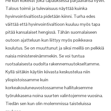
He kun kokevat joka tapauksessa pärjäävänsä hyvin.
Talous toimii ja tulevaisuus näyttää kuinka
hyvinvointivaltiosta pidetään kiinni. Turha edes
väittää että hyvinvointivaltioon kuuluu myös tapa
pitää kansalaiset hengissä. Tähän suomalaiseen
outoon ajatteluun kun liittyy myös poikkeava
koulutus. Se on muuttunut ja siksi meillä on pelkkiä
naisia ministereinämmekin. Se voi tuntua
ruotsalaisesta oudolta rakennemuutokseltamme.
Kyllä siitäkin käytiin kiivasta keskustelua niin
yliopistoissamme kuin
korkeakouluneuvostossamme hallituksemme
työrukkasena noina suurten valintojemme vuosina.
Tiedän sen kun olin molemmissa taisteluissa