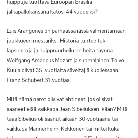
huippuja tuottava Euroopan Brasilia
jalkapallokansana katosi 44 vuodeksi?
Luis Arangones on parhaassa iässä valmentamaan
joukkueen mestariksi. Historia tuntee toki
lapsineroja ja huippu-urheilu on heitä täynnä.
Wolfgang Amadeus Mozart ja suomalainen Toivo
Kuula olivat 35 -vuotiaita säveltäjiä kuollessaan.
Franz Schubert 31-vuotias.
Mitä nämä nerot olisivat ehtineet, jos olisivat
saaneet elää vaikkapa Jean Sibeliuksen ikään? Mitä
taas Sibelius oli saanut aikaan 30-vuotiaana tai
vaikkapa Mannerheim, Kekkonen tai miltei kuka