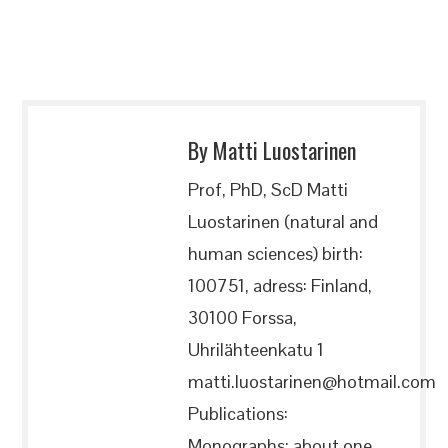
By Matti Luostarinen
Prof, PhD, ScD Matti
Luostarinen (natural and
human sciences) birth:
100751, adress: Finland,
30100 Forssa,
Uhrilähteenkatu 1
matti.luostarinen@hotmail.com
Publications:
Monographs: about one