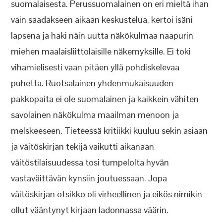
suomalaisesta. Perussuomalainen on eri mieltä ihan
vain saadakseen aikaan keskustelua, kertoi isäni
lapsena ja haki näin uutta näkökulmaa naapurin
miehen maalaisliittolaisille näkemyksille. Ei toki
vihamielisesti vaan pitäen yllä pohdiskelevaa
puhetta. Ruotsalainen yhdenmukaisuuden
pakkopaita ei ole suomalainen ja kaikkein vähiten
savolainen näkökulma maailman menoon ja
melskeeseen. Tieteessä kritiikki kuuluu sekin asiaan
ja väitöskirjan tekijä vaikutti aikanaan
väitöstilaisuudessa tosi tumpelolta hyvän
vastaväittävän kynsiin joutuessaan. Jopa
väitöskirjan otsikko oli virheellinen ja eikös nimikin
ollut vääntynyt kirjaan ladonnassa väärin.