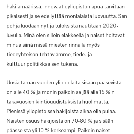
hakijamäärissä. Innovaatioyliopiston apua tarvitaan
pikaisesti ja se edellyttää monialaista luovuutta. Sen
pohja luodaan nyt ja tuloksista nautitaan 2020-
luvulla. Minä olen silloin eläkkeellä ja naiset hoitavat
minua siinä missä miesten rinnalla myös
tiedeyhteisön tehtäviämme, tiede- ja
kulttuuripolitiikkaa sen tukena.
Uusia tämän vuoden ylioppilaita sisään pääsevistä
on alle 40 % ja monin paikoin se jää alle 15 %:n
takavuosien kiintiöuudistuksista huolimatta.
Pienissä yliopistoissa hakijoista alkaa olla pulaa.
Naisten osuus hakijoista on 70-80 % ja sisään
päässeistä yli 10 % korkeampi. Paikoin naiset