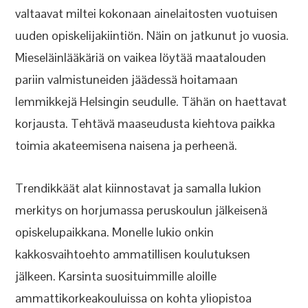
valtaavat miltei kokonaan ainelaitosten vuotuisen
uuden opiskelijakiintiön. Näin on jatkunut jo vuosia.
Mieseläinlääkäriä on vaikea löytää maatalouden
pariin valmistuneiden jäädessä hoitamaan
lemmikkejä Helsingin seudulle. Tähän on haettavat
korjausta. Tehtävä maaseudusta kiehtova paikka
toimia akateemisena naisena ja perheenä.
Trendikkäät alat kiinnostavat ja samalla lukion
merkitys on horjumassa peruskoulun jälkeisenä
opiskelupaikkana. Monelle lukio onkin
kakkosvaihtoehto ammatillisen koulutuksen
jälkeen. Karsinta suosituimmille aloille
ammattikorkeakouluissa on kohta yliopistoa