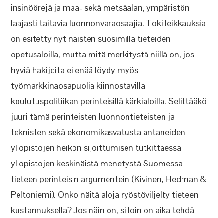
insinöörejä ja maa- sekä metsäalan, ympäristön
laajasti taitavia luonnonvaraosaajia. Toki leikkauksia
on esitetty nyt naisten suosimilla tieteiden
opetusaloilla, mutta mitä merkitystä niillä on, jos
hyviä hakijoita ei enää löydy myös
työmarkkinaosapuolia kiinnostavilla
koulutuspolitiikan perinteisillä kärkialoilla. Selittääkö
juuri tämä perinteisten luonnontieteisten ja
teknisten sekä ekonomikasvatusta antaneiden
yliopistojen heikon sijoittumisen tutkittaessa
yliopistojen keskinäistä menetystä Suomessa
tieteen perinteisin argumentein (Kivinen, Hedman &
Peltoniemi). Onko näitä aloja ryöstöviljelty tieteen
kustannuksella? Jos näin on, silloin on aika tehdä