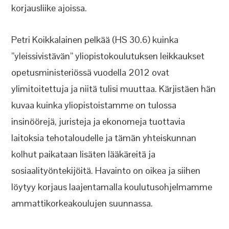
korjausliike ajoissa.
Petri Koikkalainen pelkää (HS 30.6) kuinka
”yleissivistävän” yliopistokoulutuksen leikkaukset
opetusministeriössä vuodella 2012 ovat
ylimitoitettuja ja niitä tulisi muuttaa. Kärjistäen hän
kuvaa kuinka yliopistoistamme on tulossa
insinöörejä, juristeja ja ekonomeja tuottavia
laitoksia tehotaloudelle ja tämän yhteiskunnan
kolhut paikataan lisäten lääkäreitä ja
sosiaalityöntekijöitä. Havainto on oikea ja siihen
löytyy korjaus laajentamalla koulutusohjelmamme
ammattikorkeakoulujen suunnassa.