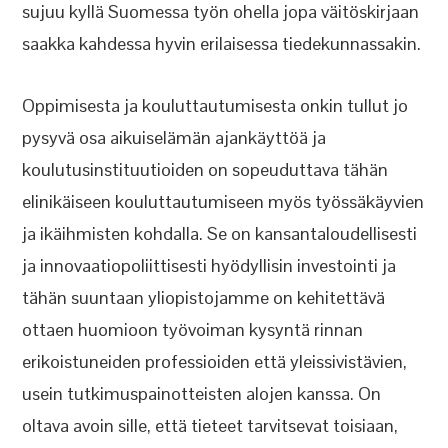
sujuu kyllä Suomessa työn ohella jopa väitöskirjaan
saakka kahdessa hyvin erilaisessa tiedekunnassakin.
Oppimisesta ja kouluttautumisesta onkin tullut jo
pysyvä osa aikuiselämän ajankäyttöä ja
koulutusinstituutioiden on sopeuduttava tähän
elinikäiseen kouluttautumiseen myös työssäkäyvien
ja ikäihmisten kohdalla. Se on kansantaloudellisesti
ja innovaatiopoliittisesti hyödyllisin investointi ja
tähän suuntaan yliopistojamme on kehitettävä
ottaen huomioon työvoiman kysyntä rinnan
erikoistuneiden professioiden että yleissivistävien,
usein tutkimuspainotteisten alojen kanssa. On
oltava avoin sille, että tieteet tarvitsevat toisiaan,