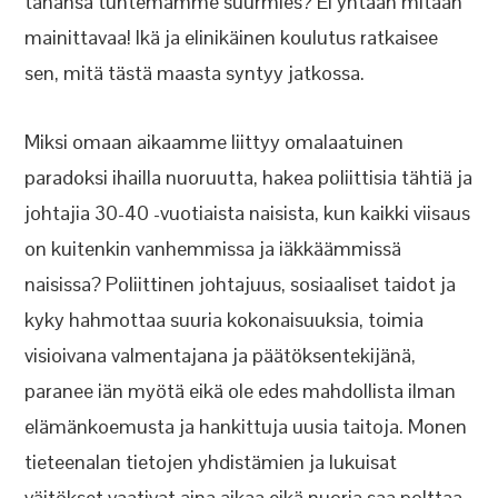
tahansa tuntemamme suurmies? Ei yhtään mitään
mainittavaa! Ikä ja elinikäinen koulutus ratkaisee
sen, mitä tästä maasta syntyy jatkossa.
Miksi omaan aikaamme liittyy omalaatuinen
paradoksi ihailla nuoruutta, hakea poliittisia tähtiä ja
johtajia 30-40 -vuotiaista naisista, kun kaikki viisaus
on kuitenkin vanhemmissa ja iäkkäämmissä
naisissa? Poliittinen johtajuus, sosiaaliset taidot ja
kyky hahmottaa suuria kokonaisuuksia, toimia
visioivana valmentajana ja päätöksentekijänä,
paranee iän myötä eikä ole edes mahdollista ilman
elämänkoemusta ja hankittuja uusia taitoja. Monen
tieteenalan tietojen yhdistämien ja lukuisat
väitökset vaativat aina aikaa eikä nuoria saa polttaa