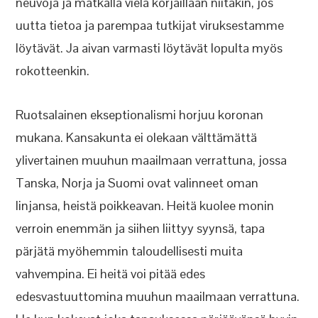
neuvoja ja matkalla vielä korjaillaan niitäkin, jos
uutta tietoa ja parempaa tutkijat viruksestamme
löytävät. Ja aivan varmasti löytävät lopulta myös
rokotteenkin.
Ruotsalainen ekseptionalismi horjuu koronan
mukana. Kansakunta ei olekaan välttämättä
ylivertainen muuhun maailmaan verrattuna, jossa
Tanska, Norja ja Suomi ovat valinneet oman
linjansa, heistä poikkeavan. Heitä kuolee monin
verroin enemmän ja siihen liittyy syynsä, tapa
pärjätä myöhemmin taloudellisesti muita
vahvempina. Ei heitä voi pitää edes
edesvastuuttomina muuhun maailmaan verrattuna.