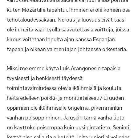
kuten Mozartille tapahtui. Ihminen ei ole koneen osa
tehotaloudessakaan. Nerous ja luovuus eivät taas
ole ihmeitä vaan työllä saavutettavia voittoja, joissa
kirous voitetaan lopulta ajan kanssa Espanjan
tapaan ja oikean valmentajan johtaessa orkesteria.
Miksi me emme käytä Luis Arangonesin tapaisia
fyysisesti ja henkisesti täydessä
toimintavalmiudessa olevia ikäihmisiä ja kouluta
heitä edelleen poikki- ja monitieteisesti? Ei uuden
oppimien ole ikäihmiselle ongelma, pikemminkin
vanhan poisoppiminen. Ja usein tämä vanha tieto
on käyttökelpoisempaa kuin uusi pintatieto. Seniori
löytää aina sellaisia oikoteitä, joita juniori ei voi edes