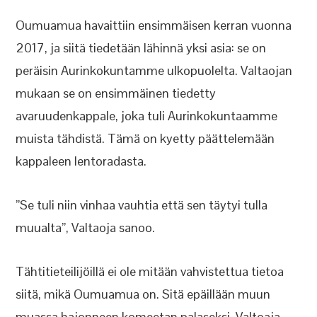
Oumuamua havaittiin ensimmäisen kerran vuonna
2017, ja siitä tiedetään lähinnä yksi asia: se on
peräisin Aurinkokuntamme ulkopuolelta. Valtaojan
mukaan se on ensimmäinen tiedetty
avaruudenkappale, joka tuli Aurinkokuntaamme
muista tähdistä. Tämä on kyetty päättelemään
kappaleen lentoradasta.
”Se tuli niin vinhaa vauhtia että sen täytyi tulla
muualta”, Valtaoja sanoo.
Tähtitieteilijöillä ei ole mitään vahvistettua tietoa
siitä, mikä Oumuamua on. Sitä epäillään muun
muassa hajonneen komeetan palaseksi. Valtoaja