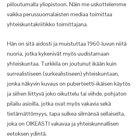
piiloutumalla yliopistoon. Näin me uskottelemme
vaikka perussuomalaisten mediaa toimittaa
yhteiskuntakriitikko toimittajana.
Hän on sitä aidosti ja muistuttaa 1960-luvun niitä
nuoria, jotka kykenivät myös uudistamaan
yhteiskuntaa. Turkkila on joutunut ikään kuin
surrealistiseen (surkealistiseen) yhteiskuntaan,
jonka näkyvin kuvaus on puberteetti-ikäisen käytös
ja siihen liittyvä joko oikuttelu tai viihde, pohjaton
pilailu asioilla, jotka ovat myös vakavia sekä
tietämättömyys, tapa sulkea silmänsä sellaiselta,
joka on OIKEASTI vakavaa ja yhteiskunnallisen
eetoksen ydintä.