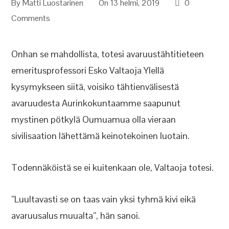
By
Matti Luostarinen
On 13 helmi, 2019
0
Comments
Onhan se mahdollista, totesi avaruustähtitieteen
emeritusprofessori Esko Valtaoja Ylellä
kysymykseen siitä, voisiko tähtienvälisestä
avaruudesta Aurinkokuntaamme saapunut
mystinen pötkylä Oumuamua olla vieraan
sivilisaation lähettämä keinotekoinen luotain.
Todennäköistä se ei kuitenkaan ole, Valtaoja totesi.
”Luultavasti se on taas vain yksi tyhmä kivi eikä
avaruusalus muualta”, hän sanoi.