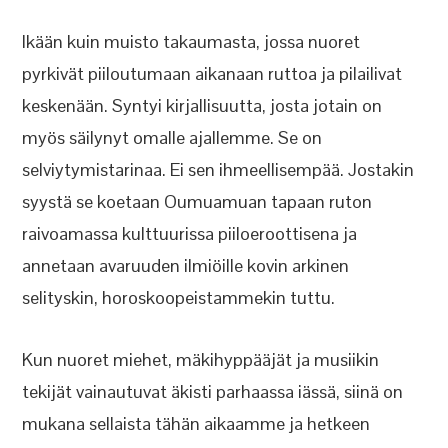
Ikään kuin muisto takaumasta, jossa nuoret
pyrkivät piiloutumaan aikanaan ruttoa ja pilailivat
keskenään. Syntyi kirjallisuutta, josta jotain on
myös säilynyt omalle ajallemme. Se on
selviytymistarinaa. Ei sen ihmeellisempää. Jostakin
syystä se koetaan Oumuamuan tapaan ruton
raivoamassa kulttuurissa piiloeroottisena ja
annetaan avaruuden ilmiöille kovin arkinen
selityskin, horoskoopeistammekin tuttu.
Kun nuoret miehet, mäkihyppääjät ja musiikin
tekijät vainautuvat äkisti parhaassa iässä, siinä on
mukana sellaista tähän aikaamme ja hetkeen