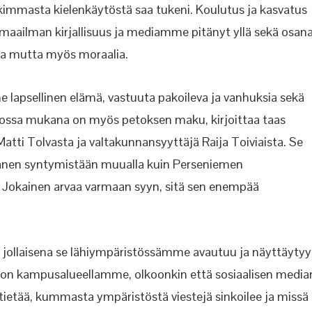
skimmasta kielenkäytöstä saa tukeni. Koulutus ja kasvatus
 maailman kirjallisuus ja mediamme pitänyt yllä sekä osan
ja mutta myös moraalia.
 lapsellinen elämä, vastuuta pakoileva ja vanhuksia sekä
a, jossa mukana on myös petoksen maku, kirjoittaa taas
atti Tolvasta ja valtakunnansyyttäjä Raija Toiviaista. Se
ä hänen syntymistään muualla kuin Perseniemen
. Jokainen arvaa varmaan syyn, sitä sen enempää
, jollaisena se lähiympäristössämme avautuu ja näyttäytyy
iston kampusalueellamme, olkoonkin että sosiaalisen media
tietää, kummasta ympäristöstä viestejä sinkoilee ja missä