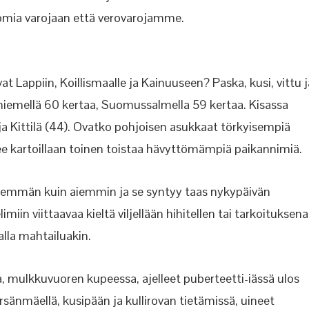
omia varojaan että verovarojamme.
t Lappiin, Koillismaalle ja Kainuuseen? Paska, kusi, vittu j
iemellä 60 kertaa, Suomussalmella 59 kertaa. Kisassa
Kittilä (44). Ovatko pohjoisen asukkaat törkyisempiä
lee kartoillaan toinen toistaa hävyttömämpiä paikannimiä.
enemmän kuin aiemmin ja se syntyy taas nykypäivän
in viittaavaa kieltä viljellään hihitellen tai tarkoituksena
lla mahtailuakin.
 mulkkuvuoren kupeessa, ajelleet puberteetti-iässä ulos
änmäellä, kusipään ja kullirovan tietämissä, uineet