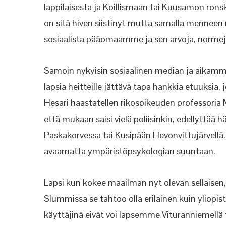
lappilaisesta ja Koillismaan tai Kuusamon ron
on sitä hiven siistinyt mutta samalla menneen
sosiaalista pääomaamme ja sen arvoja, norme
Samoin nykyisin sosiaalinen median ja aikamme
lapsia heitteille jättävä tapa hankkia etuuksi
Hesari haastatellen rikosoikeuden professoria M
että mukaan saisi vielä poliisinkin, edellyttä
Paskakorvessa tai Kusipään Hevonvittujärvellä
avaamatta ympäristöpsykologian suuntaan.
Lapsi kun kokee maailman nyt olevan sellaisen
Slummissa se tahtoo olla erilainen kuin yliop
käyttäjinä eivät voi lapsemme Vituranniemellä 