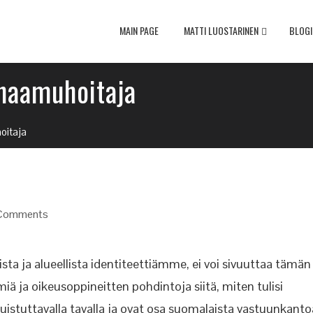
MAIN PAGE
MATTI LUOSTARINEN
BLOGI
 haamuhoitaja
oitaja
Comments
a ja alueellista identiteettiämme, ei voi sivuuttaa tämän
ä ja oikeusoppineitten pohdintoja siitä, miten tulisi
uistuttavalla tavalla ja ovat osa suomalaista vastuunkanto