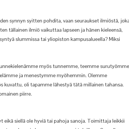
iiden synnyn syitten pohdita, vaan seuraukset ilmiöstä, jok
en tällainen ilmiö vaikuttaa lapseen ja hänen kieleensä,
 syntyä slummissa tai yliopiston kampusalueella? Miksi
e ja tunnekielenämme myös tunnemme, teemme surutyömm
uinka elämme ja menestymme myöhemmin. Olemme
myös kuvattu, oli tapamme lähestyä tätä millainen tahansa.
omainen piirre.
eikä siellä ole hyviä tai pahoja sanoja. Toimittaja leikkii