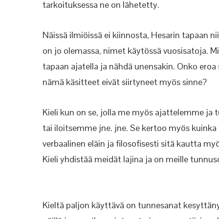
tarkoituksessa ne on lähetetty.
Näissä ilmiöissä ei kiinnosta, Hesarin tapaan n
on jo olemassa, nimet käytössä vuosisatoja. Mit
tapaan ajatella ja nähdä unensakin. Onko eroa
nämä käsitteet eivät siirtyneet myös sinne?
Kieli kun on se, jolla me myös ajattelemm
tai iloitsemme jne. jne. Se kertoo myös k
verbaalinen eläin ja filosofisesti sitä kautta 
Kieli yhdistää meidät lajina ja on meille tunnus
Kieltä paljon käyttävä on tunnesanat kesyttänyt 