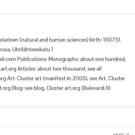
starinen (natural and human sciences) birth: 100751,
rssa, Uhrilähteenkatu 1
il.com Publications: Monographs: about one hundred,
rt.org Articles: about two thousand, see all
org Art: Cluster art (manifest in 2005), see Art, Cluster
.org Blog: see blog, Cluster art.org (Bulevardi.fi)