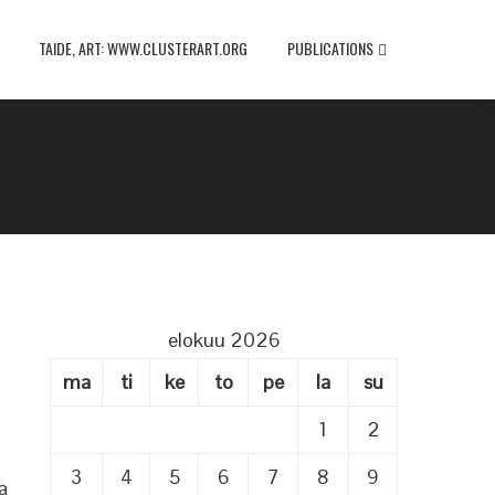
TAIDE, ART: WWW.CLUSTERART.ORG
PUBLICATIONS
elokuu 2026
ma
ti
ke
to
pe
la
su
1
2
3
4
5
6
7
8
9
a