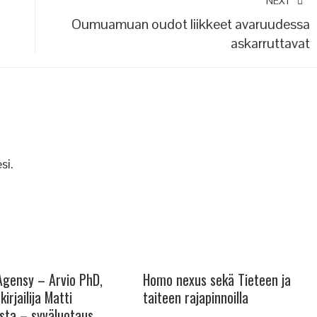
NEXT
Oumuamuan oudot liikkeet avaruudessa
askarruttavat
si.
 Agensy – Arvio PhD,
Homo nexus sekä Tieteen ja
kirjailija Matti
taiteen rajapinnoilla
sta – syväluotaus