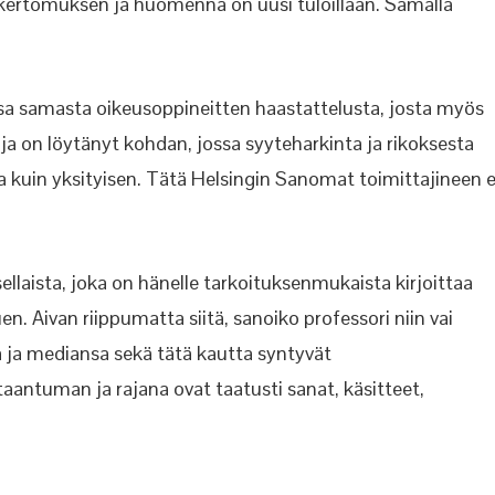
sen kertomuksen ja huomenna on uusi tuloillaan. Samalla
sa samasta oikeusoppineitten haastattelusta, josta myös
a on löytänyt kohdan, jossa syyteharkinta ja rikoksesta
kuin yksityisen. Tätä Helsingin Sanomat toimittajineen e
llaista, joka on hänelle tarkoituksenmukaista kirjoittaa
n. Aivan riippumatta siitä, sanoiko professori niin vai
 ja mediansa sekä tätä kautta syntyvät
antuman ja rajana ovat taatusti sanat, käsitteet,