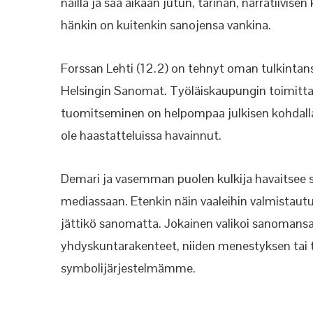
näillä ja saa aikaan jutun, tarinan, narratiivi
hänkin on kuitenkin sanojensa vankina.
Forssan Lehti (12.2) on tehnyt oman tulkintan
Helsingin Sanomat. Työläiskaupungin toimittaj
tuomitseminen on helpompaa julkisen kohdalla 
ole haastatteluissa havainnut.
Demari ja vasemman puolen kulkija havaitsee se
mediassaan. Etenkin näin vaaleihin valmistautue
jättikö sanomatta. Jokainen valikoi sanomansa
yhdyskuntarakenteet, niiden menestyksen tai ta
symbolijärjestelmämme.