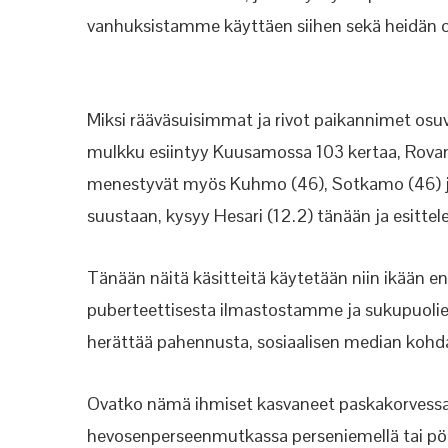
vanhuksistamme käyttäen siihen sekä heidän 
Miksi rääväsuisimmat ja rivot paikannimet osuva
mulkku esiintyy Kuusamossa 103 kertaa, Rovan
menestyvät myös Kuhmo (46), Sotkamo (46) ja 
suustaan, kysyy Hesari (12.2) tänään ja esitte
Tänään näitä käsitteitä käytetään niin ikään 
puberteettisesta ilmastostamme ja sukupuolielimi
herättää pahennusta, sosiaalisen median kohda
Ovatko nämä ihmiset kasvaneet paskakorvessa,
hevosenperseenmutkassa perseniemellä tai pörs