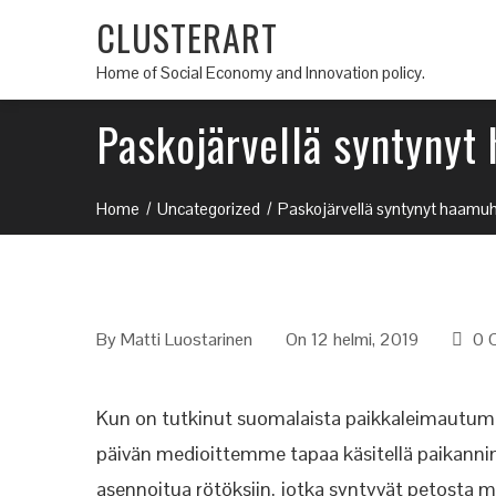
CLUSTERART
Home of Social Economy and Innovation policy.
Paskojärvellä syntynyt
Home
Uncategorized
Paskojärvellä syntynyt haamuh
By
Matti Luostarinen
On 12 helmi, 2019
0 
Kun on tutkinut suomalaista paikkaleimautumist
päivän medioittemme tapaa käsitellä paikannimi
asennoitua rötöksiin, jotka syntyvät petosta m