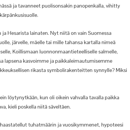
ässä ja tavanneet puolisonsakin panopenkalla, vihitty
kärpänkusisuolle.
en ja Hesarista lainaten. Nyt niitä on vain Suomessa
lle, järvelle, mäelle tai mille tahansa kartalla nimeä
elle, Koillismaan luonnonmaantieteelliselle salmelle,
e, jossa lapsena kasvoimme ja paikkaleimautumisemme
ikkeuksellisen rikasta symbolirakenteitten synnylle? Miksi
kein löytynytkään, kun oli oikein vahvalla tavalla paikka
a, kieli poskella niitä säveltäen.
iä haastatellut tuhatmäärin ja vuosikymmenet, hypoteesi