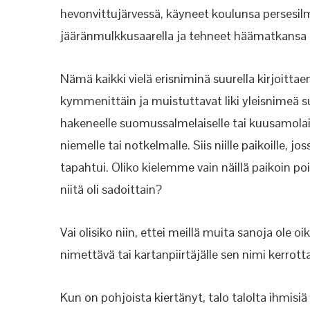
hevonvittujärvessä, käyneet koulunsa persesilm
jääränmulkkusaarella ja tehneet häämatkansa 
Nämä kaikki vielä erisniminä suurella kirjoitta
kymmenittäin ja muistuttavat liki yleisnimeä suo
hakeneelle suomussalmelaiselle tai kuusamolais
niemelle tai notkelmalle. Siis niille paikoill
tapahtui. Oliko kielemme vain näillä paikoin po
niitä oli sadoittain?
Vai olisiko niin, ettei meillä muita sanoja ole oi
nimettävä tai kartanpiirtäjälle sen nimi kerrottav
Kun on pohjoista kiertänyt, talo talolta ihmis