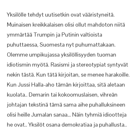
Yksilölle tehdyt uutisetkin ovat vääristyneitä.
Muinaisen kreikkalaisen olisi ollut mahdoton niitä
ymmärtää Trumpin ja Putinin valtioista
puhuttaessa, Suomesta nyt puhumattakaan.
Olemme umpikujassa yksilöllisyyden tuoman
idiotismin myötä. Rasismi ja stereotypiat syntyvät
nekin tästä. Kun tätä kirjoitan, se menee harakoille.
Kun Jussi Halla-aho tämän kirjoittaa, sitä aletaan
kuolata.. Demarin tai kokoomuslaisen, vihreän
johtajan tekstinä tämä sama aihe puhalluksineen
olisi heille Jumalan sanaa… Näin tyhmiä idiootteja
he ovat.. Yksilöt osana demokratiaa ja puhallusta..