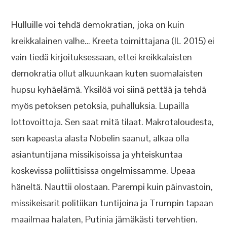
Hulluille voi tehdä demokratian, joka on kuin
kreikkalainen valhe… Kreeta toimittajana (IL 2015) ei
vain tiedä kirjoituksessaan, ettei kreikkalaisten
demokratia ollut alkuunkaan kuten suomalaisten
hupsu kyhäelämä. Yksilöä voi siinä pettää ja tehdä
myös petoksen petoksia, puhalluksia. Lupailla
lottovoittoja. Sen saat mitä tilaat. Makrotaloudesta,
sen kapeasta alasta Nobelin saanut, alkaa olla
asiantuntijana missikisoissa ja yhteiskuntaa
koskevissa poliittisissa ongelmissamme. Upeaa
häneltä. Nauttii olostaan. Parempi kuin päinvastoin,
missikeisarit politiikan tuntijoina ja Trumpin tapaan
maailmaa halaten, Putinia jämäkästi tervehtien.