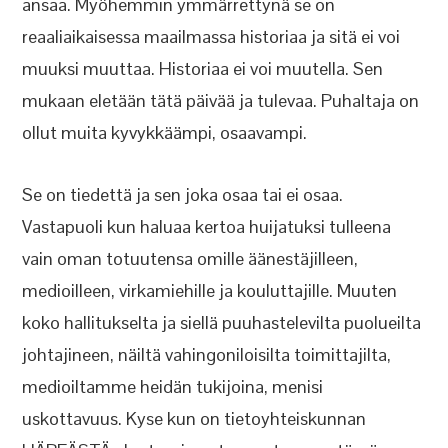
ansaa. Myöhemmin ymmärrettynä se on
reaaliaikaisessa maailmassa historiaa ja sitä ei voi
muuksi muuttaa. Historiaa ei voi muutella. Sen
mukaan eletään tätä päivää ja tulevaa. Puhaltaja on
ollut muita kyvykkäämpi, osaavampi.
Se on tiedettä ja sen joka osaa tai ei osaa.
Vastapuoli kun haluaa kertoa huijatuksi tulleena
vain oman totuutensa omille äänestäjilleen,
medioilleen, virkamiehille ja kouluttajille. Muuten
koko hallitukselta ja siellä puuhastelevilta puolueilta
johtajineen, näiltä vahingoniloisilta toimittajilta,
medioiltamme heidän tukijoina, menisi
uskottavuus. Kyse kun on tietoyhteiskunnan