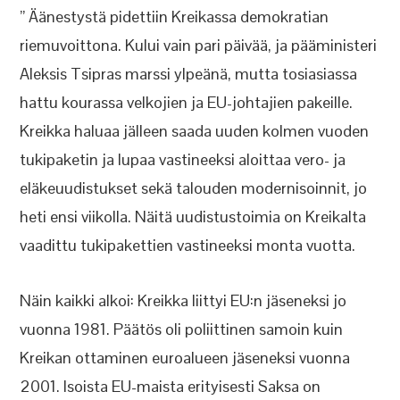
” Äänestystä pidettiin Kreikassa demokratian
riemuvoittona. Kului vain pari päivää, ja pääministeri
Aleksis Tsipras marssi ylpeänä, mutta tosiasiassa
hattu kourassa velkojien ja EU-johtajien pakeille.
Kreikka haluaa jälleen saada uuden kolmen vuoden
tukipaketin ja lupaa vastineeksi aloittaa vero- ja
eläkeuudistukset sekä talouden modernisoinnit, jo
heti ensi viikolla. Näitä uudistustoimia on Kreikalta
vaadittu tukipakettien vastineeksi monta vuotta.
Näin kaikki alkoi: Kreikka liittyi EU:n jäseneksi jo
vuonna 1981. Päätös oli poliittinen samoin kuin
Kreikan ottaminen euroalueen jäseneksi vuonna
2001. Isoista EU-maista erityisesti Saksa on