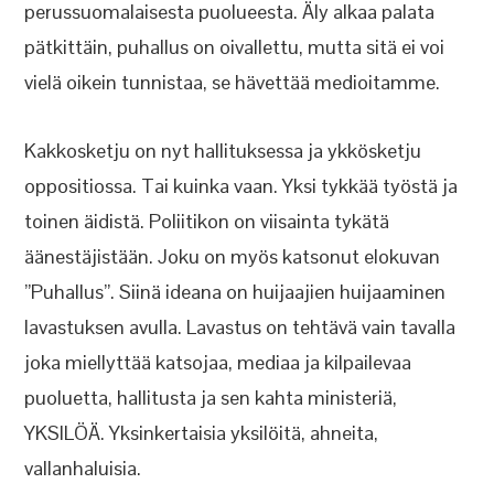
perussuomalaisesta puolueesta. Äly alkaa palata
pätkittäin, puhallus on oivallettu, mutta sitä ei voi
vielä oikein tunnistaa, se hävettää medioitamme.
Kakkosketju on nyt hallituksessa ja ykkösketju
oppositiossa. Tai kuinka vaan. Yksi tykkää työstä ja
toinen äidistä. Poliitikon on viisainta tykätä
äänestäjistään. Joku on myös katsonut elokuvan
”Puhallus”. Siinä ideana on huijaajien huijaaminen
lavastuksen avulla. Lavastus on tehtävä vain tavalla
joka miellyttää katsojaa, mediaa ja kilpailevaa
puoluetta, hallitusta ja sen kahta ministeriä,
YKSILÖÄ. Yksinkertaisia yksilöitä, ahneita,
vallanhaluisia.