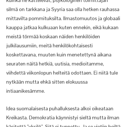
kuinka he kättelevät, psykologinen toimittajan
silmä on tarkkana ja Syyria saa olla hetken rauhassa
mittavilta pommituksilta. Ilmastomuutos ja globaali
kauppa jatkaa kulkuaan kuten ennekin, eikä kukaan
meistä törmää koskaan näiden henkilöiden
julkilausumiin, meitä henkilökohtaisesti
koskettavana, muuten kuin menetettynä aikana
seuraten näitä hetkiä, uutisia, medioitamme,
viihdettä viikonlopun helteitä odottaen. Ei niitä tule
nytkään mutta ehkä sitten elokuussa
intiaanikesämme.
Idea suomalaisesta puhalluksesta alkoi oikeataan
Kreikasta. Demokratia käynnistyi sieltä mutta ilman
käsitettä ”yksilö”. Sitä ei tunnettu. Ja se vietiin heiltä