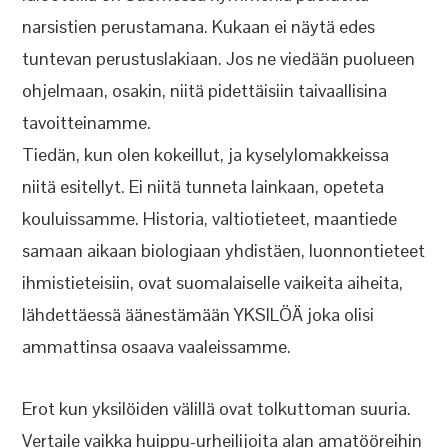
narsistien perustamana. Kukaan ei näytä edes
tuntevan perustuslakiaan. Jos ne viedään puolueen
ohjelmaan, osakin, niitä pidettäisiin taivaallisina
tavoitteinamme.
Tiedän, kun olen kokeillut, ja kyselylomakkeissa
niitä esitellyt. Ei niitä tunneta lainkaan, opeteta
kouluissamme. Historia, valtiotieteet, maantiede
samaan aikaan biologiaan yhdistäen, luonnontieteet
ihmistieteisiin, ovat suomalaiselle vaikeita aiheita,
lähdettäessä äänestämään YKSILÖÄ joka olisi
ammattinsa osaava vaaleissamme.
Erot kun yksilöiden välillä ovat tolkuttoman suuria.
Vertaile vaikka huippu-urheilijoita alan amatööreihin