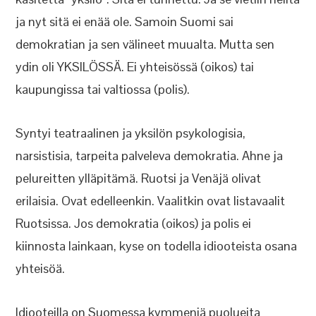
ja nyt sitä ei enää ole. Samoin Suomi sai
demokratian ja sen välineet muualta. Mutta sen
ydin oli YKSILÖSSÄ. Ei yhteisössä (oikos) tai
kaupungissa tai valtiossa (polis).
Syntyi teatraalinen ja yksilön psykologisia,
narsistisia, tarpeita palveleva demokratia. Ahne ja
pelureitten ylläpitämä. Ruotsi ja Venäjä olivat
erilaisia. Ovat edelleenkin. Vaalitkin ovat listavaalit
Ruotsissa. Jos demokratia (oikos) ja polis ei
kiinnosta lainkaan, kyse on todella idiooteista osana
yhteisöä.
Idiooteilla on Suomessa kymmeniä puolueita