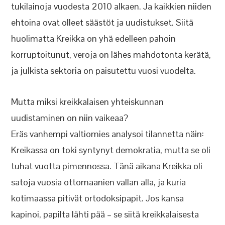
tukilainoja vuodesta 2010 alkaen. Ja kaikkien niiden
ehtoina ovat olleet säästöt ja uudistukset. Siitä
huolimatta Kreikka on yhä edelleen pahoin
korruptoitunut, veroja on lähes mahdotonta kerätä,
ja julkista sektoria on paisutettu vuosi vuodelta.
Mutta miksi kreikkalaisen yhteiskunnan
uudistaminen on niin vaikeaa?
Eräs vanhempi valtiomies analysoi tilannetta näin:
Kreikassa on toki syntynyt demokratia, mutta se oli
tuhat vuotta pimennossa. Tänä aikana Kreikka oli
satoja vuosia ottomaanien vallan alla, ja kuria
kotimaassa pitivät ortodoksipapit. Jos kansa
kapinoi, papilta lähti pää – se siitä kreikkalaisesta