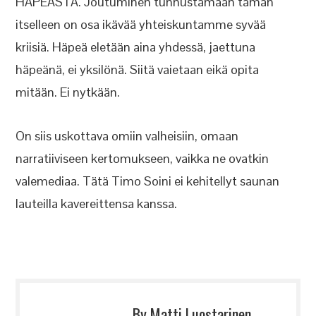
HÄPEÄSTÄ. Joutuminen tunnustamaan tämän
itselleen on osa ikävää yhteiskuntamme syvää
kriisiä. Häpeä eletään aina yhdessä, jaettuna
häpeänä, ei yksilönä. Siitä vaietaan eikä opita
mitään. Ei nytkään.
On siis uskottava omiin valheisiin, omaan
narratiiviseen kertomukseen, vaikka ne ovatkin
valemediaa. Tätä Timo Soini ei kehitellyt saunan
lauteilla kavereittensa kanssa.
By Matti Luostarinen