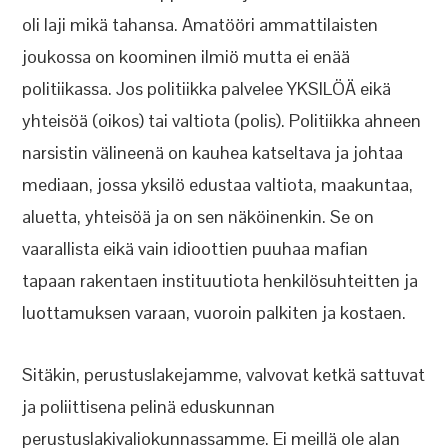
oli laji mikä tahansa. Amatööri ammattilaisten
joukossa on koominen ilmiö mutta ei enää
politiikassa. Jos politiikka palvelee YKSILÖÄ eikä
yhteisöä (oikos) tai valtiota (polis). Politiikka ahneen
narsistin välineenä on kauhea katseltava ja johtaa
mediaan, jossa yksilö edustaa valtiota, maakuntaa,
aluetta, yhteisöä ja on sen näköinenkin. Se on
vaarallista eikä vain idioottien puuhaa mafian
tapaan rakentaen instituutiota henkilösuhteitten ja
luottamuksen varaan, vuoroin palkiten ja kostaen.
Sitäkin, perustuslakejamme, valvovat ketkä sattuvat
ja poliittisena pelinä eduskunnan
perustuslakivaliokunnassamme. Ei meillä ole alan