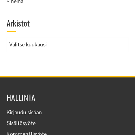
« heinä
Arkistot
Arkistot
HALLINTA
Kirjaudu sisään
Sisältösyöte
Kommenttisyöte