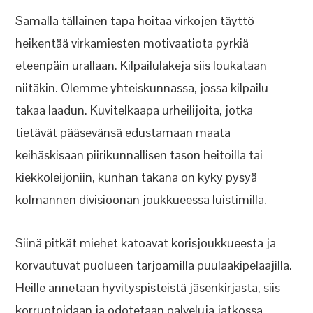
Samalla tällainen tapa hoitaa virkojen täyttö
heikentää virkamiesten motivaatiota pyrkiä
eteenpäin urallaan. Kilpailulakeja siis loukataan
niitäkin. Olemme yhteiskunnassa, jossa kilpailu
takaa laadun. Kuvitelkaapa urheilijoita, jotka
tietävät pääsevänsä edustamaan maata
keihäskisaan piirikunnallisen tason heitoilla tai
kiekkoleijoniin, kunhan takana on kyky pysyä
kolmannen divisioonan joukkueessa luistimilla.
Siinä pitkät miehet katoavat korisjoukkueesta ja
korvautuvat puolueen tarjoamilla puulaakipelaajilla.
Heille annetaan hyvityspisteistä jäsenkirjasta, siis
korruptoidaan ja odotetaan palveluja jatkossa