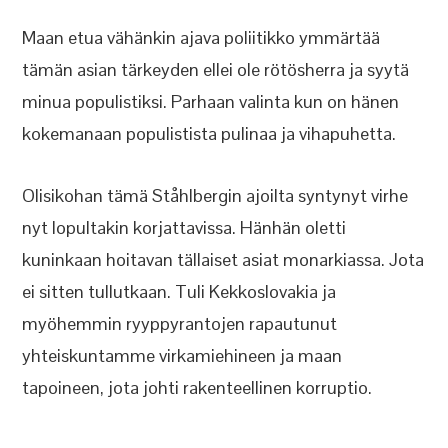
Maan etua vähänkin ajava poliitikko ymmärtää
tämän asian tärkeyden ellei ole rötösherra ja syytä
minua populistiksi. Parhaan valinta kun on hänen
kokemanaan populistista pulinaa ja vihapuhetta.
Olisikohan tämä Ståhlbergin ajoilta syntynyt virhe
nyt lopultakin korjattavissa. Hänhän oletti
kuninkaan hoitavan tällaiset asiat monarkiassa. Jota
ei sitten tullutkaan. Tuli Kekkoslovakia ja
myöhemmin ryyppyrantojen rapautunut
yhteiskuntamme virkamiehineen ja maan
tapoineen, jota johti rakenteellinen korruptio.