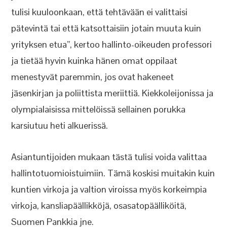
tulisi kuuloonkaan, että tehtävään ei valittaisi
pätevintä tai että katsottaisiin jotain muuta kuin
yrityksen etua”, kertoo hallinto-oikeuden professori
ja tietää hyvin kuinka hänen omat oppilaat
menestyvät paremmin, jos ovat hakeneet
jäsenkirjan ja poliittista meriittiä. Kiekkoleijonissa ja
olympialaisissa mittelöissä sellainen porukka
karsiutuu heti alkuerissä.
Asiantuntijoiden mukaan tästä tulisi voida valittaa
hallintotuomioistuimiin. Tämä koskisi muitakin kuin
kuntien virkoja ja valtion viroissa myös korkeimpia
virkoja, kansliapäällikköjä, osasatopäälliköitä,
Suomen Pankkia jne.