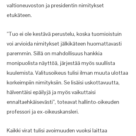
valtioneuvoston ja presidentin nimitykset
etukäteen.
”Tuo ei ole kestävä perustelu, koska tuomioistuin
voi arvioida nimitykset jälkikäteen huomattavasti
paremmin. Sillä on mahdollisuus hankkia
monipuolista näyttöä, järjestää myös suullista
kuulemista. Valitusoikeus tulisi ilman muuta ulottaa
korkeimpiin nimityksiin. Se lisäisi uskottavuutta,
hälventäisi epäilyjä ja myös vaikuttaisi
ennaltaehkäisevästi”, toteavat hallinto-oikeuden
professori ja ex-oikeuskansleri.
Kaikki virat tulisi avoimuuden vuoksi laittaa