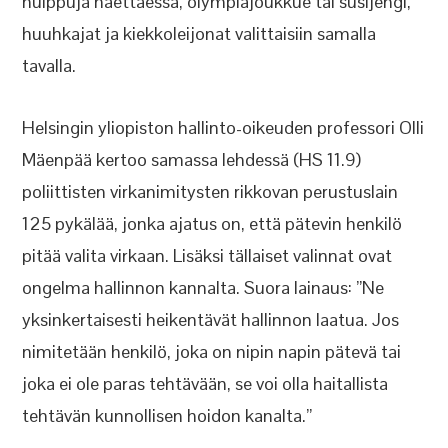
huippuja haettaessa, olympiajoukkue tai susijengi,
huuhkajat ja kiekkoleijonat valittaisiin samalla
tavalla.
Helsingin yliopiston hallinto-oikeuden professori Olli
Mäenpää kertoo samassa lehdessä (HS 11.9)
poliittisten virkanimitysten rikkovan perustuslain
125 pykälää, jonka ajatus on, että pätevin henkilö
pitää valita virkaan. Lisäksi tällaiset valinnat ovat
ongelma hallinnon kannalta. Suora lainaus: ”Ne
yksinkertaisesti heikentävät hallinnon laatua. Jos
nimitetään henkilö, joka on nipin napin pätevä tai
joka ei ole paras tehtävään, se voi olla haitallista
tehtävän kunnollisen hoidon kanalta.”