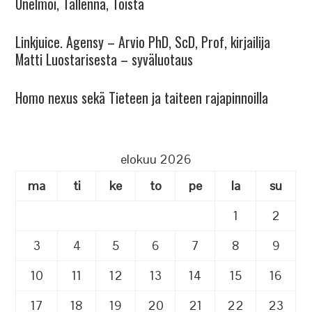
Unelmoi, Tallenna, Toista
Linkjuice. Agensy – Arvio PhD, ScD, Prof, kirjailija
Matti Luostarisesta – syväluotaus
Homo nexus sekä Tieteen ja taiteen rajapinnoilla
elokuu 2026
ma
ti
ke
to
pe
la
su
1
2
3
4
5
6
7
8
9
10
11
12
13
14
15
16
17
18
19
20
21
22
23