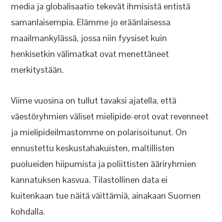
media ja globalisaatio tekevät ihmisistä entistä
samanlaisempia. Elämme jo eräänlaisessa
maailmankylässä, jossa niin fyysiset kuin
henkisetkin välimatkat ovat menettäneet
merkitystään.
Viime vuosina on tullut tavaksi ajatella, että
väestöryhmien väliset mielipide-erot ovat revenneet
ja mielipideilmastomme on polarisoitunut. On
ennustettu keskustahakuisten, maltillisten
puolueiden hiipumista ja poliittisten ääriryhmien
kannatuksen kasvua. Tilastollinen data ei
kuitenkaan tue näitä väittämiä, ainakaan Suomen
kohdalla.