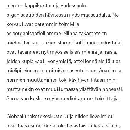
pienten kuppikuntien ja yhdessäolo-
organisaatioiden hävitessä myös maaseudulta. Ne
korvautuvat paremmin toimivilla
asiaorganisaatioillamme. Niinpä takametsien
miehet tai kaupunkien slummikulttuurien edustajat
ovat tavanneet nyt myös sellaisia miehiä ja naisia,
joiden kupla vaatii venymistä, ettei lennä sieltä ulos
mielipiteineen ja omituisine asenteineen. Arvojen ja
normien muuttaminen toki käy hiven hitaammin,
mutta nekin ovat muuttumassa yllättävän nopeasti.
Sama kun koskee myös medioitamme, toimittajia.
Globaalit rokotekeskustelut ja niiden lieveilmiöt
ovat taas esimerkkejä rokotevastaisuudesta silloin,