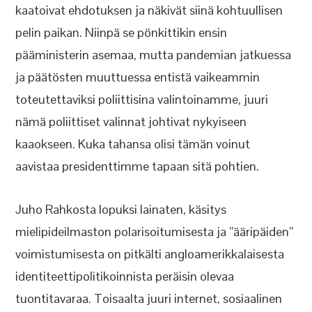
kaatoivat ehdotuksen ja näkivät siinä kohtuullisen
pelin paikan. Niinpä se pönkittikin ensin
pääministerin asemaa, mutta pandemian jatkuessa
ja päätösten muuttuessa entistä vaikeammin
toteutettaviksi poliittisina valintoinamme, juuri
nämä poliittiset valinnat johtivat nykyiseen
kaaokseen. Kuka tahansa olisi tämän voinut
aavistaa presidenttimme tapaan sitä pohtien.
Juho Rahkosta lopuksi lainaten, käsitys
mielipideilmaston polarisoitumisesta ja ”ääripäiden”
voimistumisesta on pitkälti angloamerikkalaisesta
identiteettipolitikoinnista peräisin olevaa
tuontitavaraa. Toisaalta juuri internet, sosiaalinen