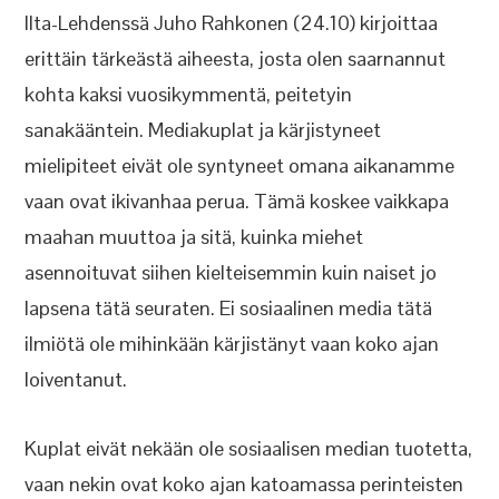
Ilta-Lehdenssä Juho Rahkonen (24.10) kirjoittaa
erittäin tärkeästä aiheesta, josta olen saarnannut
kohta kaksi vuosikymmentä, peitetyin
sanakääntein. Mediakuplat ja kärjistyneet
mielipiteet eivät ole syntyneet omana aikanamme
vaan ovat ikivanhaa perua. Tämä koskee vaikkapa
maahan muuttoa ja sitä, kuinka miehet
asennoituvat siihen kielteisemmin kuin naiset jo
lapsena tätä seuraten. Ei sosiaalinen media tätä
ilmiötä ole mihinkään kärjistänyt vaan koko ajan
loiventanut.
Kuplat eivät nekään ole sosiaalisen median tuotetta,
vaan nekin ovat koko ajan katoamassa perinteisten