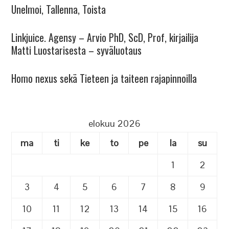
Unelmoi, Tallenna, Toista
Linkjuice. Agensy – Arvio PhD, ScD, Prof, kirjailija
Matti Luostarisesta – syväluotaus
Homo nexus sekä Tieteen ja taiteen rajapinnoilla
elokuu 2026
ma
ti
ke
to
pe
la
su
1
2
3
4
5
6
7
8
9
10
11
12
13
14
15
16