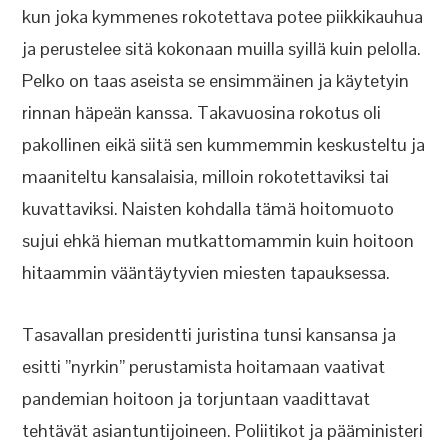
kun joka kymmenes rokotettava potee piikkikauhua
ja perustelee sitä kokonaan muilla syillä kuin pelolla.
Pelko on taas aseista se ensimmäinen ja käytetyin
rinnan häpeän kanssa. Takavuosina rokotus oli
pakollinen eikä siitä sen kummemmin keskusteltu ja
maaniteltu kansalaisia, milloin rokotettaviksi tai
kuvattaviksi. Naisten kohdalla tämä hoitomuoto
sujui ehkä hieman mutkattomammin kuin hoitoon
hitaammin vääntäytyvien miesten tapauksessa.
Tasavallan presidentti juristina tunsi kansansa ja
esitti ”nyrkin” perustamista hoitamaan vaativat
pandemian hoitoon ja torjuntaan vaadittavat
tehtävät asiantuntijoineen. Poliitikot ja pääministeri