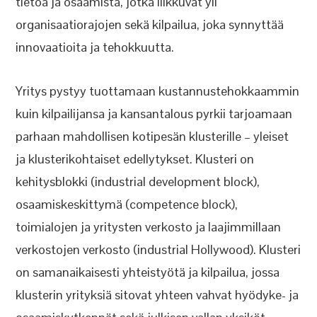
tietoa ja osaamista, jotka liikkuvat yli
organisaatiorajojen sekä kilpailua, joka synnyttää
innovaatioita ja tehokkuutta.
Yritys pystyy tuottamaan kustannustehokkaammin
kuin kilpailijansa ja kansantalous pyrkii tarjoamaan
parhaan mahdollisen kotipesän klusterille – yleiset
ja klusterikohtaiset edellytykset. Klusteri on
kehitysblokki (industrial development block),
osaamiskeskittymä (competence block),
toimialojen ja yritysten verkosto ja laajimmillaan
verkostojen verkosto (industrial Hollywood). Klusteri
on samanaikaisesti yhteistyötä ja kilpailua, jossa
klusterin yrityksiä sitovat yhteen vahvat hyödyke- ja