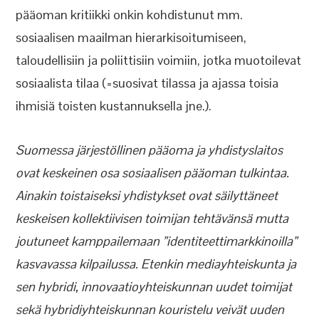
pääoman kritiikki onkin kohdistunut mm.
sosiaalisen maailman hierarkisoitumiseen,
taloudellisiin ja poliittisiin voimiin, jotka muotoilevat
sosiaalista tilaa (=suosivat tilassa ja ajassa toisia
ihmisiä toisten kustannuksella jne.).
Suomessa järjestöllinen pääoma ja yhdistyslaitos
ovat keskeinen osa sosiaalisen pääoman tulkintaa.
Ainakin toistaiseksi yhdistykset ovat säilyttäneet
keskeisen kollektiivisen toimijan tehtävänsä mutta
joutuneet kamppailemaan ”identiteettimarkkinoilla”
kasvavassa kilpailussa. Etenkin mediayhteiskunta ja
sen hybridi, innovaatioyhteiskunnan uudet toimijat
sekä hybridiyhteiskunnan kouristelu veivät uuden