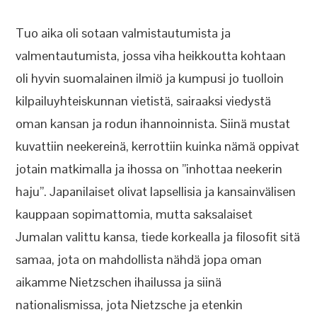
Tuo aika oli sotaan valmistautumista ja
valmentautumista, jossa viha heikkoutta kohtaan
oli hyvin suomalainen ilmiö ja kumpusi jo tuolloin
kilpailuyhteiskunnan vietistä, sairaaksi viedystä
oman kansan ja rodun ihannoinnista. Siinä mustat
kuvattiin neekereinä, kerrottiin kuinka nämä oppivat
jotain matkimalla ja ihossa on ”inhottaa neekerin
haju”. Japanilaiset olivat lapsellisia ja kansainvälisen
kauppaan sopimattomia, mutta saksalaiset
Jumalan valittu kansa, tiede korkealla ja filosofit sitä
samaa, jota on mahdollista nähdä jopa oman
aikamme Nietzschen ihailussa ja siinä
nationalismissa, jota Nietzsche ja etenkin