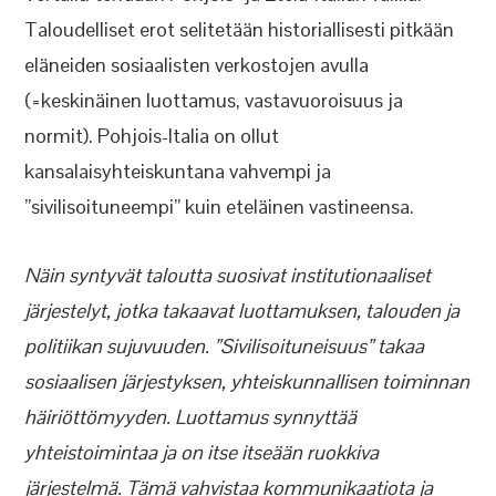
Taloudelliset erot selitetään historiallisesti pitkään
eläneiden sosiaalisten verkostojen avulla
(=keskinäinen luottamus, vastavuoroisuus ja
normit). Pohjois-Italia on ollut
kansalaisyhteiskuntana vahvempi ja
”sivilisoituneempi” kuin eteläinen vastineensa.
Näin syntyvät taloutta suosivat institutionaaliset
järjestelyt, jotka takaavat luottamuksen, talouden ja
politiikan sujuvuuden. ”Sivilisoituneisuus” takaa
sosiaalisen järjestyksen, yhteiskunnallisen toiminnan
häiriöttömyyden. Luottamus synnyttää
yhteistoimintaa ja on itse itseään ruokkiva
järjestelmä. Tämä vahvistaa kommunikaatiota ja