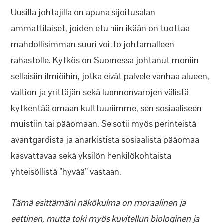
Uusilla johtajilla on apuna sijoitusalan
ammattilaiset, joiden etu niin ikään on tuottaa
mahdollisimman suuri voitto johtamalleen
rahastolle. Kytkös on Suomessa johtanut moniin
sellaisiin ilmiöihin, jotka eivät palvele vanhaa alueen,
valtion ja yrittäjän sekä luonnonvarojen välistä
kytkentää omaan kulttuuriimme, sen sosiaaliseen
muistiin tai pääomaan. Se sotii myös perinteistä
avantgardista ja anarkistista sosiaalista pääomaa
kasvattavaa sekä yksilön henkilökohtaista
yhteisöllistä ”hyvää” vastaan.
Tämä esittämäni näkökulma on moraalinen ja
eettinen, mutta toki myös kuvitellun biologinen ja