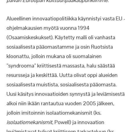
päivän Euroopan kulttuuripääkaupunkiimme.
Alueellinen innovaatiopolitiikka käynnistyi vasta EU -
ohjelmakausien myötä vuonna 1994
(Osaamiskeskukset). Käytetty malli oli vanhasta
sosiaalisesta pääomastamme ja osin Ruotsista
kloonattu, jolloin mukana oli suomalainen
”syndrooma” kriittisestä massasta, halu säästää
resursseja ja keskittää. Uutta olivat oppi alueiden
sosiaalisesta muistista, sosiaalisesta pääomasta.
Uusi käsitys innovaatioiden synnystä ja leviämisestä
alkoi niin ikään rantautua vuoden 2005 jälkeen,
jolloin imitoinnin isolaatiomekanismit (ks
.
isolaatiomekanismit
, Powell) ja innovaation
leviämistavat tulivat kriittiseen tarkasteluun (ks.