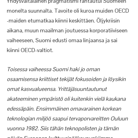
Yhdysvaltalainen pragmatismi rantautui Suomeen
monelta suunnalta. Tavoite oli kuroa muiden OECD
-maiden etumatkaa kiinni keskittäen. Öljykriisin
aikana, muun maailman joutuessa korporatiiviseen
vaiheeseen, Suomi edusti omaa linjaansa ja sai
kiinni OECD-valtiot.
Toisessa vaiheessa Suomi haki jo oman
osaamisensa kriittiset tekijät fokusoiden ja löysikin
omat kasvualueensa. Yrittäjäsuuntautunut
akateeminen ympäristö oli kuitenkin vielä kaukana
edessäpäin. Ensimmäinen omavarainen korkean
teknologian miljöö saapui tervaporvareitten Ouluun
vuonna 1982. Siis tähän teknopolisten ja tämän