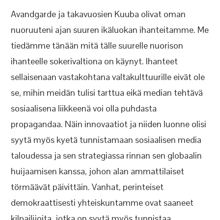
Avandgarde ja takavuosien Kuuba olivat oman
nuoruuteni ajan suuren ikäluokan ihanteitamme. Me
tiedämme tänään mitä tälle suurelle nuorison
ihanteelle sokerivaltiona on käynyt. Ihanteet
sellaisenaan vastakohtana valtakulttuurille eivät ole
se, mihin meidän tulisi tarttua eikä median tehtävä
sosiaalisena liikkeenä voi olla puhdasta
propagandaa. Näin innovaatiot ja niiden luonne olisi
syytä myös kyetä tunnistamaan sosiaalisen media
taloudessa ja sen strategiassa rinnan sen globaalin
huijaamisen kanssa, johon alan ammattilaiset
törmäävät päivittäin. Vanhat, perinteiset
demokraattisesti yhteiskuntamme ovat saaneet
kilpailijoita, jotka on syytä myös tunnistaa.