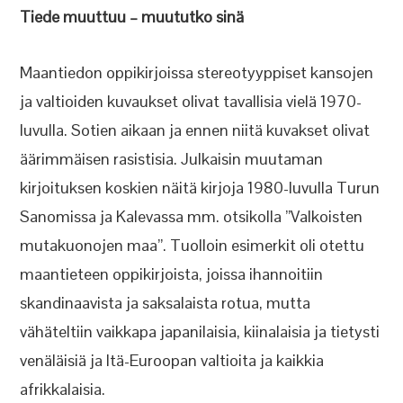
Tiede muuttuu – muututko sinä
Maantiedon oppikirjoissa stereotyyppiset kansojen
ja valtioiden kuvaukset olivat tavallisia vielä 1970-
luvulla. Sotien aikaan ja ennen niitä kuvakset olivat
äärimmäisen rasistisia. Julkaisin muutaman
kirjoituksen koskien näitä kirjoja 1980-luvulla Turun
Sanomissa ja Kalevassa mm. otsikolla ”Valkoisten
mutakuonojen maa”. Tuolloin esimerkit oli otettu
maantieteen oppikirjoista, joissa ihannoitiin
skandinaavista ja saksalaista rotua, mutta
vähäteltiin vaikkapa japanilaisia, kiinalaisia ja tietysti
venäläisiä ja Itä-Euroopan valtioita ja kaikkia
afrikkalaisia.