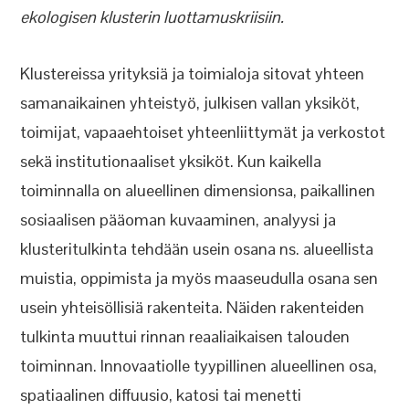
ekologisen klusterin luottamuskriisiin.
Klustereissa yrityksiä ja toimialoja sitovat yhteen
samanaikainen yhteistyö, julkisen vallan yksiköt,
toimijat, vapaaehtoiset yhteenliittymät ja verkostot
sekä institutionaaliset yksiköt. Kun kaikella
toiminnalla on alueellinen dimensionsa, paikallinen
sosiaalisen pääoman kuvaaminen, analyysi ja
klusteritulkinta tehdään usein osana ns. alueellista
muistia, oppimista ja myös maaseudulla osana sen
usein yhteisöllisiä rakenteita. Näiden rakenteiden
tulkinta muuttui rinnan reaaliaikaisen talouden
toiminnan. Innovaatiolle tyypillinen alueellinen osa,
spatiaalinen diffuusio, katosi tai menetti