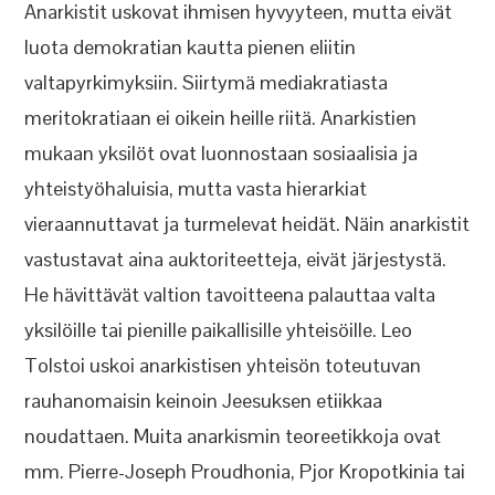
Anarkistit uskovat ihmisen hyvyyteen, mutta eivät
luota demokratian kautta pienen eliitin
valtapyrkimyksiin. Siirtymä mediakratiasta
meritokratiaan ei oikein heille riitä. Anarkistien
mukaan yksilöt ovat luonnostaan sosiaalisia ja
yhteistyöhaluisia, mutta vasta hierarkiat
vieraannuttavat ja turmelevat heidät. Näin anarkistit
vastustavat aina auktoriteetteja, eivät järjestystä.
He hävittävät valtion tavoitteena palauttaa valta
yksilöille tai pienille paikallisille yhteisöille. Leo
Tolstoi uskoi anarkistisen yhteisön toteutuvan
rauhanomaisin keinoin Jeesuksen etiikkaa
noudattaen. Muita anarkismin teoreetikkoja ovat
mm. Pierre-Joseph Proudhonia, Pjor Kropotkinia tai