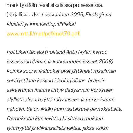
merkitystään reaaliaikaisissa prosesseissa.
(Kirjallisuus ks
. Luostarinen 2005, Ekologinen
klusteri ja innovaatiopolitiikka)
www.mtt.fi/met/pdf/met70.pdf
.
Politiikan teossa (Politics) Antti Nylen kertoo
esseissään (Vihan ja katkeruuden esseet 2008)
kuinka suuret ikäluokat ovat jättäneet maailman
selvitystilaan kasvun ideologiallaan. Nylenin
askeettinen ihanne liittyy dadyismiin korostaen
älyllistä ylemmyyttä rahvaaseen ja porvaristoon
nähden. Se on ikään kuin vastalause demokratialle.
Demokratia kun levittää käsitteen mukaan
tyhmyyttä ja ylikansallista valtaa, jakaa vallan