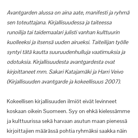
Avantgarden alussa on aina aate, manifesti ja ryhmä
sen toteuttajana. Kirjallisuudessa ja taiteessa
runoilija tai taidemaalari julisti vanhan kulttuurin
kuolleeksi ja itsensä uuden airueksi. Taiteilijan työlle
syntyi tätä kautta suuruudenhulluja vaatimuksia ja
odotuksia. Kirjallisuudesta avantgardesta ovat
kirjoittaneet mm. Sakari Katajamäki ja Harri Veivo
(Kirjallisuuden avantgarde ja kokeellisuus 2007).
Kokeellisen kirjallisuuden ilmiöt eivät levinneet
koskaan oikein Suomeen. Syy on ehkä kielessämme
ja kulttuurissa sekä harvaan asutun maan pienessä
kirjoittajien määrässä pohtia ryhmäksi saakka näin