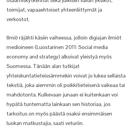
osaamiskytkennät sekä julkisen vallan yksiköt,
toimijat, vapaaehtoiset yhteenliittymät ja
verkostot.
Ilmiö räjähti käsiin vaiheessa, jolloin digiajan ilmiöt
medioineen (Luostarinen 2011: Social media
economy and strategy) alkoivat yleistyä myös
Suomessa. Tänään alan tutkijat
yhteiskuntatieteissämmekin voivat jo lukea sellaista
tekstiä, joka aiemmin oli poikkitieteisenä vaikeaa tai
mahdotonta. Kulkevaan junaan ei kuitenkaan voi
hypätä tuntematta lainkaan sen historiaa, jos
tarkoitus on myös päästä osaksi ensimmäisen
luokan matkustajia, saati veturiin.