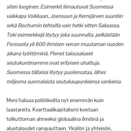
siten looginen. Esimerkit liimautuvat Suomessa
vaikkapa Voikkaan, Joensuun ja Kemijärven suuntiin
sekä Bochumin tehtailla vain hetki sitten Saksassa.
Toki esimerkkejä löytyy joka suunnalta, pelkästään
Forssasta yli 600 ihmisen verran muutaman vuoden
aikana työttöminä. Pienet talousalueet
seutukuntinamme ovat erityisen uhattuja.
Suomessa tällaisia löytyy puolensataa, lähes
miljoona suomalaista seutukaupunkiensa vankeina.
Moni haluaa poliitikoilta nyt enemmän kuin
laastareita. Kvarttaalikapitalismi koetaan
tolkuttoman ahneeksi globaalina ilmiönä ja
aluetaloudet rampauttaen. Yksilön ja yhteisön,