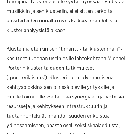
toimijana. Klusteria ei ole syytä myöskään yhdistää
musiikkiin ja sen klusteriin, ellei sitten tarkoita
kuvataiteiden rinnalla myös kaikkea mahdollista
klusterianalyysistä alkaen.
Klusteri ja etenkin sen ”timantti- tai klusterimalli” -
käsitteet tuodaan usein esille lähtökohtana Michael
Porterin klusteritalouden tutkimukset
(”portterilaisuus”). Klusteri toimii dynaamisena
kehitysblokkina sen piirissä oleville yrityksille ja
muille toimijoille. Se tarjoaa synergiaetuja, yhteisiä
resursseja ja kehitykseen infrastruktuurin ja
tuotannontekijät, mahdollisuuden erikoistua
ydinosaamiseen, päästä osalliseksi skaalaeduista,