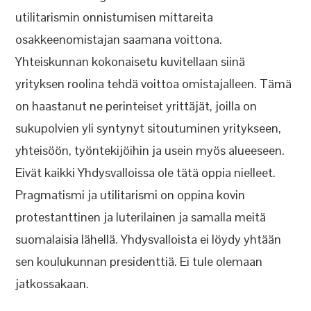
utilitarismin onnistumisen mittareita
osakkeenomistajan saamana voittona.
Yhteiskunnan kokonaisetu kuvitellaan siinä
yrityksen roolina tehdä voittoa omistajalleen. Tämä
on haastanut ne perinteiset yrittäjät, joilla on
sukupolvien yli syntynyt sitoutuminen yritykseen,
yhteisöön, työntekijöihin ja usein myös alueeseen.
Eivät kaikki Yhdysvalloissa ole tätä oppia nielleet.
Pragmatismi ja utilitarismi on oppina kovin
protestanttinen ja luterilainen ja samalla meitä
suomalaisia lähellä. Yhdysvalloista ei löydy yhtään
sen koulukunnan presidenttiä. Ei tule olemaan
jatkossakaan.