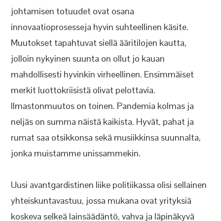
johtamisen totuudet ovat osana
innovaatioprosesseja hyvin suhteellinen käsite.
Muutokset tapahtuvat siellä ääritilojen kautta,
jolloin nykyinen suunta on ollut jo kauan
mahdollisesti hyvinkin virheellinen. Ensimmäiset
merkit luottokriisistä olivat pelottavia.
Ilmastonmuutos on toinen. Pandemia kolmas ja
neljäs on summa näistä kaikista. Hyvät, pahat ja
rumat saa otsikkonsa sekä musiikkinsa suunnalta,
jonka muistamme unissammekin.
Uusi avantgardistinen liike politiikassa olisi sellainen
yhteiskuntavastuu, jossa mukana ovat yrityksiä
koskeva selkeä lainsäädäntö, vahva ja läpinäkyvä