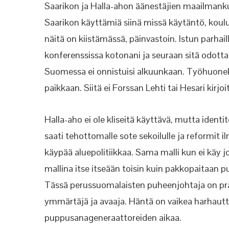
Saarikon ja Halla-ahon äänestäjien maailmanku
Saarikon käyttämiä siinä missä käytäntö, koul
näitä on kiistämässä, päinvastoin. Istun parha
konferenssissa kotonani ja seuraan sitä odott
Suomessa ei onnistuisi alkuunkaan. Työhuoneki
paikkaan. Siitä ei Forssan Lehti tai Hesari kirjoi
Halla-aho ei ole kliseitä käyttävä, mutta identi
saati tehottomalle sote sekoilulle ja reformi
käypää aluepolitiikkaa. Sama malli kun ei käy
mallina itse itseään toisin kuin pakkopaitaa
Tässä perussuomalaisten puheenjohtaja on pragm
ymmärtäjä ja avaaja. Häntä on vaikea harhaut
puppusanageneraattoreiden aikaa.