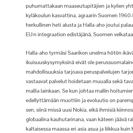
puhumattakaan maaseutupitäjien ja kylien yhtei
kyläkoulun kasvattina, agraarin Suomen 1960
herkullinen heti alusta ja Halla-aho joutui pa
EU:n integraation edistäjänä, Suomen velkata
Halla-aho tyrmäsi Saarikon unelma hötön ikävä
ikuisuuskysymyksinä eivät ole perussuomalaine
mahdollisuuksia tarjoava peruspalvelujen tarjon
vastaavat palvelut hoidetaan muualla sekä taval
mallia lainkaan. Se kun johtaa mallin hoitum
edellyttämään muottiin ja evoluutio on paremp
sen, siinä missä uusi Nokia, eikä ihmisiä kiin
globaalina kauhutarinana, vaan käteen jäävä 
kaltaisessa maassa eri asia asua ja liikkua kui