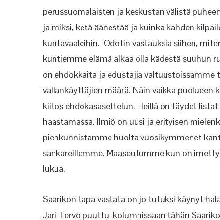
perussuomalaisten ja keskustan välistä puhee
ja miksi, ketä äänestää ja kuinka kahden kilp
kuntavaaleihin. Odotin vastauksia siihen, mite
kuntiemme elämä alkaa olla kädestä suuhun ru
on ehdokkaita ja edustajia valtuustoissamme
vallankäyttäjien määrä. Näin vaikka puolueen kok
kiitos ehdokasasettelun. Heillä on täydet listat
haastamassa. Ilmiö on uusi ja erityisen mielenki
pienkunnistamme huolta vuosikymmenet kantane
sankareillemme. Maaseutumme kun on imetty kui
lukua.
Saarikon tapa vastata on jo tutuksi käynyt hal
Jari Tervo puuttui kolumnissaan tähän Saari