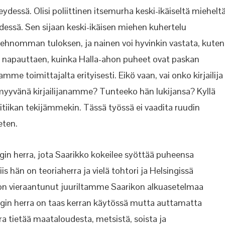
ydessä. Olisi poliittinen itsemurha keski-ikäiseltä miehelt
essä. Sen sijaan keski-ikäisen miehen kuhertelu
hnomman tuloksen, ja nainen voi hyvinkin vastata, kuten
 napauttaen, kuinka Halla-ahon puheet ovat paskan
me toimittajalta erityisesti. Eikö vaan, vai onko kirjailija
 myyvänä kirjailijanamme? Tunteeko hän lukijansa? Kyllä
litiikan tekijämmekin. Tässä työssä ei vaadita ruudin
eten.
gin herra, jota Saarikko kokeilee syöttää puheensa
s hän on teoriaherra ja vielä tohtori ja Helsingissä
on vieraantunut juuriltamme Saarikon alkuasetelmaa
gin herra on taas kerran käytössä mutta auttamatta
a tietää maataloudesta, metsistä, soista ja