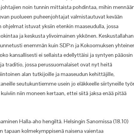
njohtajien noin tunnin mittaista pohdintaa, mihin mennää
ailevan puolueen puheenjohtajat valmistautuvat kevään
n ohjelmat istuvat yksiin etenkin maaseudulla, jossa
okintaa ja keskusta ylivoimainen ykkönen. Keskustallahan
 tunnetusti enemmän kuin SDP:n ja Kokoomuksen yhteine
o kansallisesti ei sellaista edellyttäisi ja syntyen pääosin
 ja traditio, jossa perussuomalaiset ovat nyt heitä
intoinen alan tutkijoille ja maaseudun kehittäjille,
ille seutukuntiemme usein jo eläkkeelle siirtyneille työ
viin niin moneen kertaan, ettei siitä jaksa enää pitää
aaminen Halla-aho hengiltä. Helsingin Sanomissa (18.10)
kon tapaan kolmekymppisenä naisena vaientaa