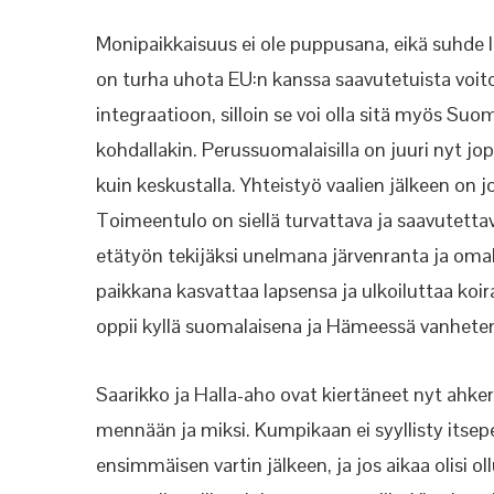
Monipaikkaisuus ei ole puppusana, eikä suhde 
on turha uhota EU:n kanssa saavutetuista voitois
integraatioon, silloin se voi olla sitä myös 
kohdallakin. Perussuomalaisilla on juuri nyt 
kuin keskustalla. Yhteistyö vaalien jälkeen on j
Toimeentulo on siellä turvattava ja saavutetta
etätyön tekijäksi unelmana järvenranta ja omak
paikkana kasvattaa lapsensa ja ulkoiluttaa koira
oppii kyllä suomalaisena ja Hämeessä vanhete
Saarikko ja Halla-aho ovat kiertäneet nyt ah
mennään ja miksi. Kumpikaan ei syyllisty itse
ensimmäisen vartin jälkeen, ja jos aikaa olisi 