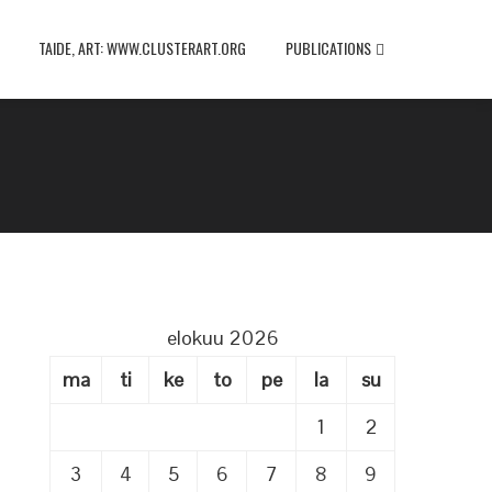
TAIDE, ART: WWW.CLUSTERART.ORG
PUBLICATIONS
elokuu 2026
ma
ti
ke
to
pe
la
su
1
2
3
4
5
6
7
8
9