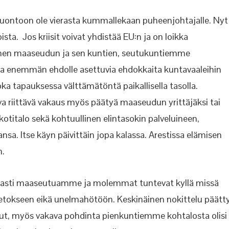
luontoon ole vierasta kummallekaan puheenjohtajalle. Nyt
ta. Jos kriisit voivat yhdistää EU:n ja on loikka
Suomen maaseudun ja sen kuntien, seutukuntiemme
jopa enemmän ehdolle asettuvia ehdokkaita kuntavaaleihin
oka tapauksessa välttämätöntä paikallisella tasolla.
va riittävä vakaus myös päätyä maaseudun yrittäjäksi tai
otitalo sekä kohtuullinen elintasokin palveluineen,
nsa. Itse käyn päivittäin jopa kalassa. Arestissa elämisen
n.
kerasti maaseutuamme ja molemmat tuntevat kyllä missä
petokseen eikä unelmahötöön. Keskinäinen nokittelu päätty
ollut, myös vakava pohdinta pienkuntiemme kohtalosta olisi