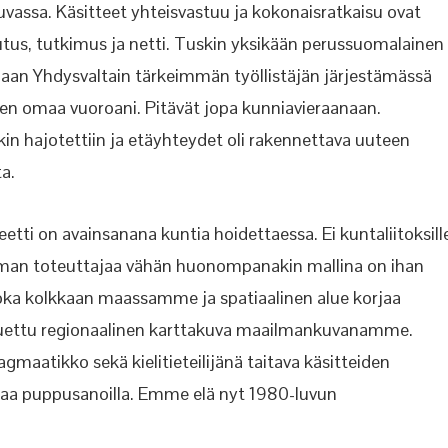
vassa. Käsitteet yhteisvastuu ja kokonaisratkaisu ovat
utus, tutkimus ja netti. Tuskin yksikään perussuomalainen
illaan Yhdysvaltain tärkeimmän työllistäjän järjestämässä
aen omaa vuoroani. Pitävät jopa kunniavieraanaan.
n hajotettiin ja etäyhteydet oli rakennettava uuteen
ta.
teetti on avainsanana kuntia hoidettaessa. Ei kuntaliitoksill
t ilman toteuttajaa vähän huonompanakin mallina on ihan
 joka kolkkaan maassamme ja spatiaalinen alue korjaa
n puettu regionaalinen karttakuva maailmankuvanamme.
aatikko sekä kielitieteilijänä taitava käsitteiden
taa puppusanoilla. Emme elä nyt 1980-luvun