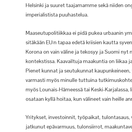
Helsinki ja suuret taajamamme sekä niiden ong
imperialistista puuhastelua.
Maaseutupolitiikkaa ei pidä pukea urbaanin ym
sitäkään EU:n tapaa edetä kriisien kautta syvent
Korona on vain väline ja tekosyy ja Suomi nyt
kontekstissa. Kaavailtuja maakuntia on liikaa ja
Pienet kunnat ja seutukunnat kaupunkeineen, yl
varmasti myös minulle tuttuina tutkimuskohtei
myös Lounais-Hämeessä tai Keski-Karjalassa, Iij
osataan kyllä hoitaa, kun välineet vain heille
Yritykset, investoinnit, työpaikat, tulontasau
jatkunut epävarmuus, tulonsiirrot, maakuntavero,