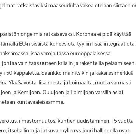
elmat ratkaistaviksi maaseudulta väkeä etelään siirtäen o
päristön ongelmia ratkaisevaksi. Koronaa ei pidä käyttää
ämällä EU:n sisäistä koheesiota tyyliin lisää integraatiota.
 maksamassa lisää veroja tässä eurooppalaisessa
 johtaa vain taas uuteen kriisiin ja rakenteilla pelaamiseen.
i 50 kappaletta, Saarikko mainitsikin ja kaksi esimerkkiä
na Ylä-Savosta, Iisalmesta ja Loimaalta, mutta varmasti
oen ja Kemijoen. Oulujoen ja Loimijoen varsilla asiat
 annetaan kuntavaaleissamme.
s, verotus, ilmastomuutos, kuntien uudistaminen, 15 vuotta
 itsehallinto ja jatkuva myllerrys juuri hallinnolla ovat