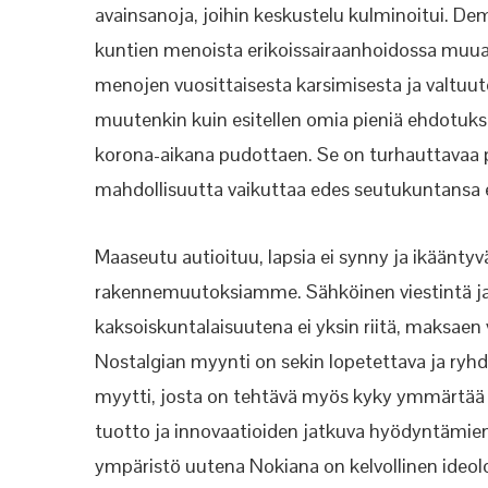
avainsanoja, joihin keskustelu kulminoitui. De
kuntien menoista erikoissairaanhoidossa muual
menojen vuosittaisesta karsimisesta ja valtuut
muutenkin kuin esitellen omia pieniä ehdotuksi
korona-aikana pudottaen. Se on turhauttavaa p
mahdollisuutta vaikuttaa edes seutukuntansa el
Maaseutu autioituu, lapsia ei synny ja ikääntyv
rakennemuutoksiamme. Sähköinen viestintä ja n
kaksoiskuntalaisuutena ei yksin riitä, maksae
Nostalgian myynti on sekin lopetettava ja ryh
myytti, josta on tehtävä myös kyky ymmärtää
tuotto ja innovaatioiden jatkuva hyödyntämi
ympäristö uutena Nokiana on kelvollinen ideol