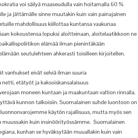
mokratia voi säilyä maaseudulla vain hoitamalla 60 %
le ja jättämälle sinne muutakin kuin vain painajainen
etuille mahdollisuus kiillottaa kuntansa vaakunaa
aan kokoustensa lopuksi aloitteinaan, aloitelaatikkoon ne
aikallispoliitikon elämää ilman pienintäkään
ämään seutulehteen ahkerasti toisilleen kirjoitellen.
ät vanhukset eivät selviä ilman suuria
etti, etätyöt ja kaksoiskansalaisuus
n verojaan moneen kuntaan ja maakuntaan valtion rinnalla.
dyttävä kunnon talkoisiin. Suomalainen suhde luontoon on
 luonnonvarojemme käytön rajallisuus, mutta myös sen
en muussakin kuin insinöörityössämme. Suomalainen
ogiana, kunhan se hyväksytään muuallakin kuin vain