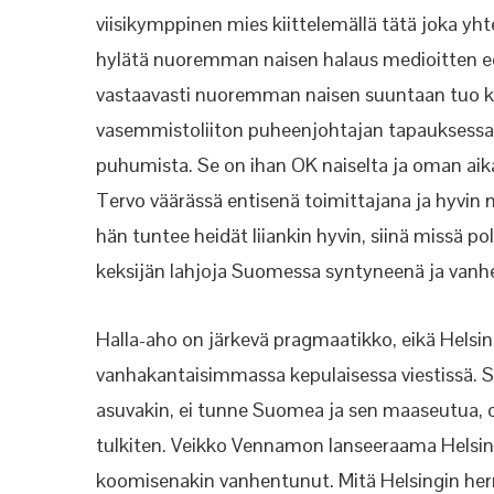
viisikymppinen mies kiittelemällä tätä joka yhte
hylätä nuoremman naisen halaus medioitten ed
vastaavasti nuoremman naisen suuntaan tuo ke
vasemmistoliiton puheenjohtajan tapauksessa
puhumista. Se on ihan OK naiselta ja oman aikam
Tervo väärässä entisenä toimittajana ja hyvin
hän tuntee heidät liiankin hyvin, siinä missä po
keksijän lahjoja Suomessa syntyneenä ja vanh
Halla-aho on järkevä pragmaatikko, eikä Helsin
vanhakantaisimmassa kepulaisessa viestissä. Sii
asuvakin, ei tunne Suomea ja sen maaseutua, 
tulkiten. Veikko Vennamon lanseeraama Helsin
koomisenakin vanhentunut. Mitä Helsingin herr