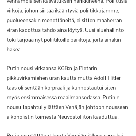
vennamolaisen kasvatuksen hankkineena. Poliittisia
virkoja, johon siirtää ikääntyviä poliitikkojamme,
puolueensakin menettäneitä, ei sitten maaherran
viran kadottua tahdo aina löytyä. Uusi aluehallinto
toki tarjoaa nyt poliitikoille paikkoja, joita ainakin
hakea.
Putin nousi virkaansa KGB:n ja Pietarin
pikkuvirkamiehen uran kautta mutta Adolf Hitler
taas oli sentään korpraali ja kunnostautui siten
myös ensimmäisessä maailmansodassa. Putinin
nousu tapahtui yllättäen Venäjän johtoon nousseen
alkoholistin toimesta Neuvostoliiton kaaduttua.
Putin on päättänyt koota Venäjän jälleen samaksi