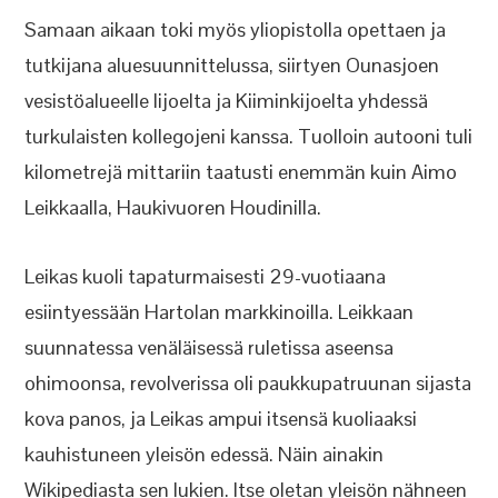
Samaan aikaan toki myös yliopistolla opettaen ja
tutkijana aluesuunnittelussa, siirtyen Ounasjoen
vesistöalueelle Iijoelta ja Kiiminkijoelta yhdessä
turkulaisten kollegojeni kanssa. Tuolloin autooni tuli
kilometrejä mittariin taatusti enemmän kuin Aimo
Leikkaalla, Haukivuoren Houdinilla.
Leikas kuoli tapaturmaisesti 29-vuotiaana
esiintyessään Hartolan markkinoilla. Leikkaan
suunnatessa venäläisessä ruletissa aseensa
ohimoonsa, revolverissa oli paukkupatruunan sijasta
kova panos, ja Leikas ampui itsensä kuoliaaksi
kauhistuneen yleisön edessä. Näin ainakin
Wikipediasta sen lukien. Itse oletan yleisön nähneen