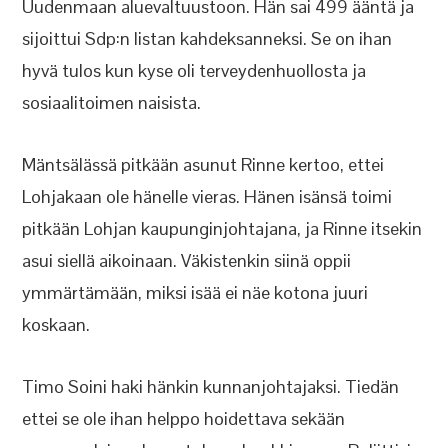
Uudenmaan aluevaltuustoon. Hän sai 499 ääntä ja
sijoittui Sdp:n listan kahdeksanneksi. Se on ihan
hyvä tulos kun kyse oli terveydenhuollosta ja
sosiaalitoimen naisista.
Mäntsälässä pitkään asunut Rinne kertoo, ettei
Lohjakaan ole hänelle vieras. Hänen isänsä toimi
pitkään Lohjan kaupunginjohtajana, ja Rinne itsekin
asui siellä aikoinaan. Väkistenkin siinä oppii
ymmärtämään, miksi isää ei näe kotona juuri
koskaan.
Timo Soini haki hänkin kunnanjohtajaksi. Tiedän
ettei se ole ihan helppo hoidettava sekään