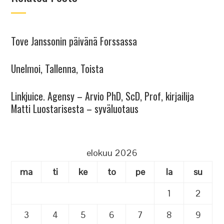
Tove Janssonin päivänä Forssassa
Unelmoi, Tallenna, Toista
Linkjuice. Agensy – Arvio PhD, ScD, Prof, kirjailija
Matti Luostarisesta – syväluotaus
elokuu 2026
ma
ti
ke
to
pe
la
su
1
2
3
4
5
6
7
8
9