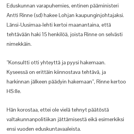
Eduskunnan varapuhemies, entinen pääministeri
Antti Rinne (sd) hakee Lohjan kaupunginjohtajaksi.
Länsi-Uusimaa-lehti kertoi maanantaina, että
tehtävään haki 15 henkilöä, joista Rinne on selvästi
nimekkäin.
”Konsultti otti yhteyttä ja pyysi hakemaan.
Kyseessä on erittäin kiinnostava tehtävä, ja
harkinnan jälkeen päädyin hakemaan”, Rinne kertoo
HS:lle.
Hän korostaa, ettei ole vielä tehnyt päätöstä
valtakunnanpolitiikan jättämisestä eikä esimerkiksi
ensi vuoden eduskuntavaaleista.