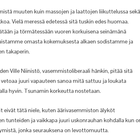
mistä muuten kuin massojen ja laattojen liikuttelussa sek
koa. Vielä meressä edetessä sitä tuskin edes huomaa.
äätään ja törmätessään vuoren korkuisena seinämänä
 muistamme omasta kokemuksesta alkaen sodistamme ja
en takaperin.
en Ville Niinistö, vasemmistoliberaali hänkin, pitää sitä
n vetoaa juuri vapauteen sanoa mitä sattuu ja loukata
 alla hyvin. Tsunamin korkeutta nostetaan.
it eivät tätä niele, kuten äärivasemmiston älyköt
vien tunteiden ja vaikkapa juuri uskonrauhan kohdalla kun o
äytymistä, jonka seurauksena on levottomuutta.