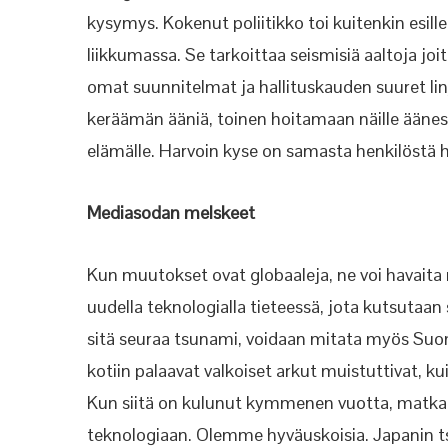
kysymys. Kokenut poliitikko toi kuitenkin esill
liikkumassa. Se tarkoittaa seismisiä aaltoja joita
omat suunnitelmat ja hallituskauden suuret lin
keräämän ääniä, toinen hoitamaan näille äänestäj
elämälle. Harvoin kyse on samasta henkilöstä
Mediasodan melskeet
Kun muutokset ovat globaaleja, ne voi havaita 
uudella teknologialla tieteessä, jota kutsutaan
sitä seuraa tsunami, voidaan mitata myös S
kotiin palaavat valkoiset arkut muistuttivat,
Kun siitä on kulunut kymmenen vuotta, matk
teknologiaan. Olemme hyväuskoisia. Japanin t