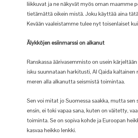
liikkuvat ja ne näkyvät myös oman maamme poli
tietämättä oikein mistä. Joku käyttää aina tä
Kevään vaaleistamme tulee nyt toisenlaiset ku
Älykköjen esiinmarssi on alkanut
Ranskassa äärivasemmisto on usein kärjeltään 
isku suunnataan harkitusti, Al Qaida kaltainen m
meren alla alkanutta seismistä toimintaa.
Sen voi mitat jo Suomessa saakka, mutta sen
ensin, ei toki vapaa sana, kuten on väitetty, vaa
toiminta. Se on sopiva kohde ja Euroopan heik
kasvaa heikko lenkki.