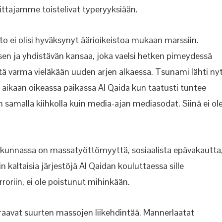
mittajamme toistelivat typeryyksiään.
to ei olisi hyväksynyt äärioikeistoa mukaan marssiin.
isen ja yhdistävän kansaa, joka vaelsi hetken pimeydessä
tä varma vieläkään uuden arjen alkaessa. Tsunami lähti ny
aan aikaan oikeassa paikassa Al Qaida kun taatusti tuntee
samalla kiihkolla kuin media-ajan mediasodat. Siinä ei ol
iskunnassa on massatyöttömyyttä, sosiaalista epävakautta
in kaltaisia järjestöjä Al Qaidan kouluttaessa sille
rroriin, ei ole poistunut mihinkään.
euraavat suurten massojen liikehdintää. Mannerlaatat