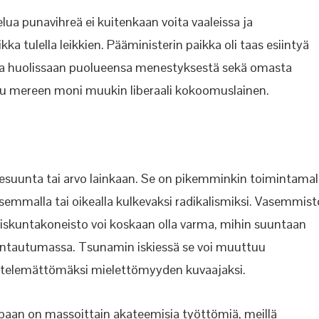
elua punavihreä ei kuitenkaan voita vaaleissa ja
kka tulella leikkien. Pääministerin paikka oli taas esiintyä
in ja huolissaan puolueensa menestyksestä sekä omasta
mereen moni muukin liberaali kokoomuslainen.
 aatesuunta tai arvo lainkaan. Se on pikemminkin toimintamall
vasemmalla tai oikealla kulkevaksi radikalismiksi. Vasemmist
eiskuntakoneisto voi koskaan olla varma, mihin suuntaan
untautumassa. Tsunamin iskiessä se voi muuttuu
ittelemättömäksi mielettömyyden kuvaajaksi.
paan on massoittain akateemisia työttömiä, meillä