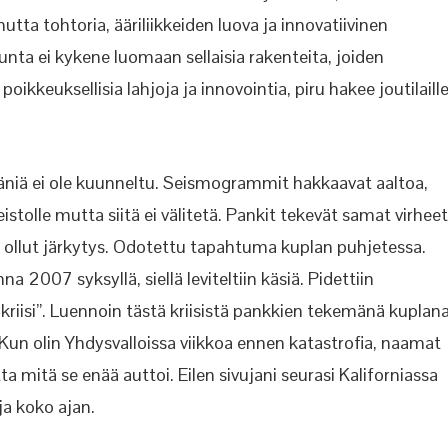
tta tohtoria, ääriliikkeiden luova ja innovatiivinen
kunta ei kykene luomaan sellaisia rakenteita, joiden
ikkeuksellisia lahjoja ja innovointia, piru hakee joutilaill
ääniä ei ole kuunneltu. Seismogrammit hakkaavat aaltoa,
istolle mutta siitä ei välitetä. Pankit tekevät samat virheet
ollut järkytys. Odotettu tapahtuma kuplan puhjetessa.
 2007 syksyllä, siellä leviteltiin käsiä. Pidettiin
 kriisi”. Luennoin tästä kriisistä pankkien tekemänä kuplana
 Kun olin Yhdysvalloissa viikkoa ennen katastrofia, naamat
ta mitä se enää auttoi. Eilen sivujani seurasi Kaliforniassa
ja koko ajan.