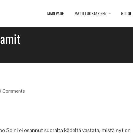
MAIN PAGE
MATTI LUOSTARINEN
BLOGI
namit
0 Comments
mo Soini ei osannut suoralta kädeltä vastata, mistä nyt on