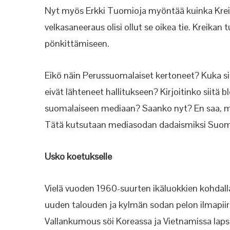
Nyt myös Erkki Tuomioja myöntää kuinka Kreika
velkasaneeraus olisi ollut se oikea tie. Kreik
pönkittämiseen.
Eikö näin Perussuomalaiset kertoneet? Kuka sit
eivät lähteneet hallitukseen? Kirjoitinko siitä b
suomalaiseen mediaan? Saanko nyt? En saa, mut
Tätä kutsutaan mediasodan dadaismiksi Suom
Usko koetukselle
Vielä vuoden 1960-suurten ikäluokkien kohdalla 
uuden talouden ja kylmän sodan pelon ilmapiiri
Vallankumous söi Koreassa ja Vietnamissa lapse