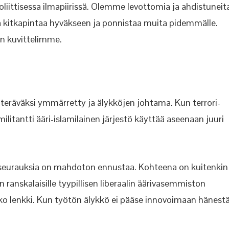
ittisessa ilmapiirissä. Olemme levottomia ja ahdistuneit
tä kitkapintaa hyväkseen ja ponnistaa muita pidemmälle.
in kuvittelimme.
teräväksi ymmärretty ja älykköjen johtama. Kun terrori-
ilitantti ääri-islamilainen järjestö käyttää aseenaan juuri
 seurauksia on mahdoton ennustaa. Kohteena on kuitenkin
n ranskalaisille tyypillisen liberaalin äärivasemmiston
ko lenkki. Kun työtön älykkö ei pääse innovoimaan hänest