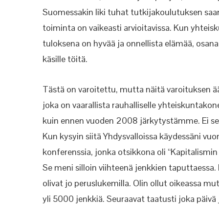
Suomessakin liki tuhat tutkijakoulutuksen saanu
toiminta on vaikeasti arvioitavissa. Kun yhteis
tuloksena on hyvää ja onnellista elämää, osana po
käsille töitä.
Tästä on varoitettu, mutta näitä varoituksen 
joka on vaarallista rauhalliselle yhteiskuntakone
kuin ennen vuoden 2008 järkytystämme. Ei se 
Kun kysyin siitä Yhdysvalloissa käydessäni vuonna
konferenssia, jonka otsikkona oli “Kapitalismin
Se meni silloin viihteenä jenkkien taputtaessa.
olivat jo peruslukemilla. Olin ollut oikeassa mut
yli 5000 jenkkiä. Seuraavat taatusti joka päivä 