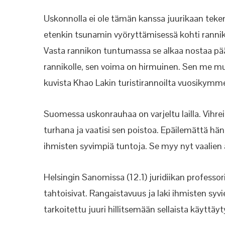
Uskonnolla ei ole tämän kanssa juurikaan teke
etenkin tsunamin vyöryttämisessä kohti rannik
Vasta rannikon tuntumassa se alkaa nostaa p
rannikolle, sen voima on hirmuinen. Sen me
kuvista Khao Lakin turistirannoilta vuosikymm
Suomessa uskonrauhaa on varjeltu lailla. Vihreid
turhana ja vaatisi sen poistoa. Epäilemättä hä
ihmisten syvimpiä tuntoja. Se myy nyt vaalien
Helsingin Sanomissa (12.1) juridiikan professor
tahtoisivat. Rangaistavuus ja laki ihmisten sy
tarkoitettu juuri hillitsemään sellaista käytt