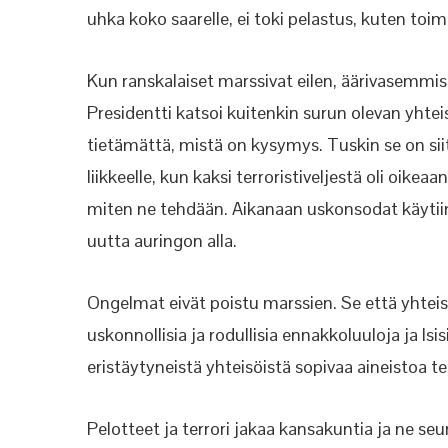
uhka koko saarelle, ei toki pelastus, kuten toi
Kun ranskalaiset marssivat eilen, äärivasemmis
Presidentti katsoi kuitenkin surun olevan yhte
tietämättä, mistä on kysymys. Tuskin se on sii
liikkeelle, kun kaksi terroristiveljestä oli oike
miten ne tehdään. Aikanaan uskonsodat käytiin 
uutta auringon alla.
Ongelmat eivät poistu marssien. Se että yhte
uskonnollisia ja rodullisia ennakkoluuloja ja Isis
eristäytyneistä yhteisöistä sopivaa aineistoa te
Pelotteet ja terrori jakaa kansakuntia ja ne s