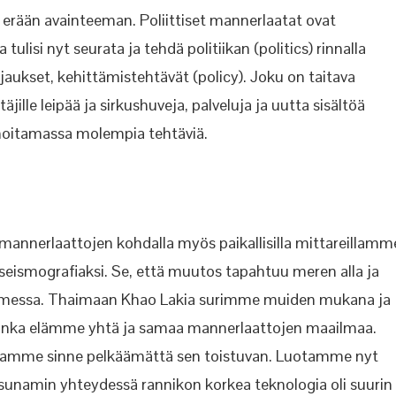
e erään avainteeman. Poliittiset mannerlaatat ovat
 tulisi nyt seurata ja tehdä politiikan (politics) rinnalla
jaukset, kehittämistehtävät (policy). Joku on taitava
ille leipää ja sirkushuveja, palveluja ja uutta sisältöä
 hoitamassa molempia tehtäviä.
mannerlaattojen kohdalla myös paikallisilla mittareillamm
 seismografiaksi. Se, että muutos tapahtuu meren alla ja
uomessa. Thaimaan Khao Lakia surimme muiden mukana ja
 kuinka elämme yhtä ja samaa mannerlaattojen maailmaa.
aamme sinne pelkäämättä sen toistuvan. Luotamme nyt
sunamin yhteydessä rannikon korkea teknologia oli suurin