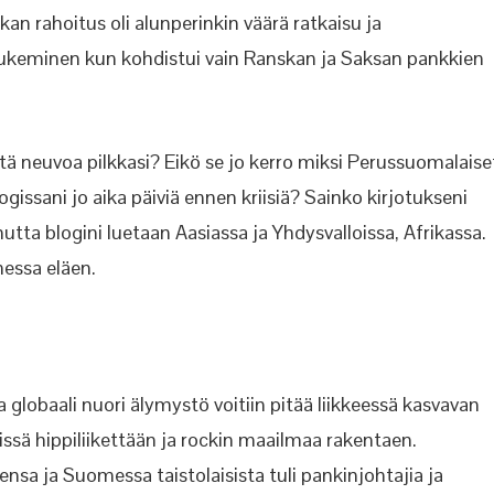
n rahoitus oli alunperinkin väärä ratkaisu ja
an tukeminen kun kohdistui vain Ranskan ja Saksan pankkien
ä neuvoa pilkkasi? Eikö se jo kerro miksi Perussuomalaise
logissani jo aika päiviä ennen kriisiä? Sainko kirjotukseni
ta blogini luetaan Aasiassa ja Yhdysvalloissa, Afrikassa.
essa eläen.
globaali nuori älymystö voitiin pitää liikkeessä kasvavan
ssä hippiliikettään ja rockin maailmaa rakentaen.
nsa ja Suomessa taistolaisista tuli pankinjohtajia ja