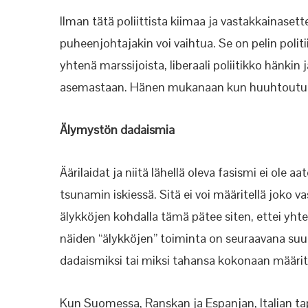
Ilman tätä poliittista kiimaa ja vastakkainasett
puheenjohtajakin voi vaihtua. Se on pelin politii
yhtenä marssijoista, liberaali poliitikko hänk
asemastaan. Hänen mukanaan kun huuhtoutuu 
Älymystön dadaismia
Äärilaidat ja niitä lähellä oleva fasismi ei ole
tsunamin iskiessä. Sitä ei voi määritellä joko 
älykköjen kohdalla tämä pätee siten, ettei yht
näiden “älykköjen” toiminta on seuraavana su
dadaismiksi tai miksi tahansa kokonaan määr
Kun Suomessa, Ranskan ja Espanjan, Italian ta