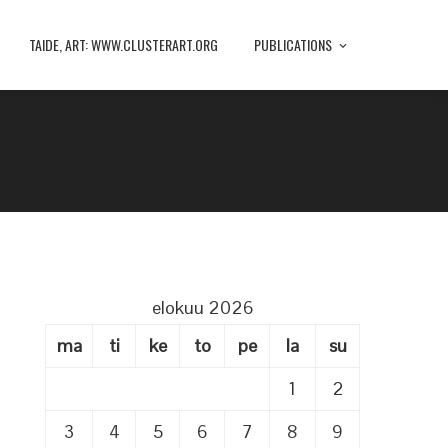
TAIDE, ART: WWW.CLUSTERART.ORG
PUBLICATIONS
elokuu 2026
ma
ti
ke
to
pe
la
su
1
2
3
4
5
6
7
8
9