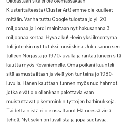
Oikeastaan sitä ei ole olemassakaan.
Klusteritaiteesta (Cluster Art) emme ole kuulleet
mitään. Vanha tuttu Google tulostaa jo yli 20
miljoonaa ja Lordi mainitaan nyt hakusanana 3
miljoonaa kertaa. Hyvä alku! Hevin yksi ilmentymä
tuli jotenkin nyt tutuksi musiikkina. Joku sanoo sen
tulleen Norjasta jo 1970-luvulla ja rantautuneen sitä
kautta myös Rovaniemelle. Oma poikani kuunteli
sitä aamusta iltaan ja vielä yön tunteina jo 1980-
luvulla. Hänen kauttaan tunnen myös nuo hahmot,
jotka eivät ole ollenkaan pelottavia vaan
muistuttavat pikemminkin tyttöjen barbinukkeja.
Taidetta niistä ei ole uskaltanut Hämeessä vielä
tehdä. Nyt sekin on luvallista ja jopa suotavaa.