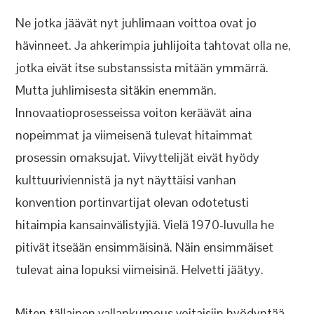
Ne jotka jäävät nyt juhlimaan voittoa ovat jo
hävinneet. Ja ahkerimpia juhlijoita tahtovat olla ne,
jotka eivät itse substanssista mitään ymmärrä.
Mutta juhlimisesta sitäkin enemmän.
Innovaatioprosesseissa voiton keräävät aina
nopeimmat ja viimeisenä tulevat hitaimmat
prosessin omaksujat. Viivyttelijät eivät hyödy
kulttuuriviennistä ja nyt näyttäisi vanhan
konvention portinvartijat olevan odotetusti
hitaimpia kansainvälistyjiä. Vielä 1970-luvulla he
pitivät itseään ensimmäisinä. Näin ensimmäiset
tulevat aina lopuksi viimeisinä. Helvetti jäätyy.
Miten tällainen vallankumous voitaisiin hyödyntää,