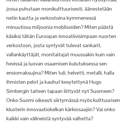
jossa puhutaan monikulttuurisesti, äänestetään
netin kautta ja verkostoina kymmenessä
minuutissa miljoonia moblisoiden? Miten päästä
käsiksi tähän Euroopan innoatiivisimpaan nuorten
verkostoon, josta syntyvät tulevat sankarit,
vallankäyttäjät, monitaitajat muussakin kuin vain
hevissä ja luovan osaamisen kulutuksessa sen
ensiomaksujina? Miten tuli, helvetti, metalli, halla
ihmisten pelot ja kauhut kesytettynä Hugo
Simbergin taiteen tapaan liittyvät nyt Suomeen?
Onko Suomi oikeasti siirtymässä myös kulttuurisen
klusterin innovaatiokelkan kärkiosaajiin? Vai onko
kaikki vain välineistä syntyvää valhetta?