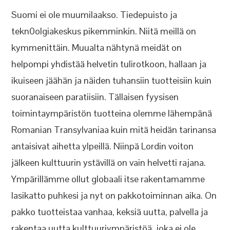
Suomi ei ole muumilaakso. Tiedepuisto ja
tekn0olgiakeskus pikemminkin. Niitä meillä on
kymmenittäin. Muualta nähtynä meidät on
helpompi yhdistää helvetin tulirotkoon, hallaan ja
ikuiseen jäähän ja näiden tuhansiin tuotteisiin kuin
suoranaiseen paratiisiin. Tällaisen fyysisen
toimintaympäristön tuotteina olemme lähempänä
Romanian Transylvaniaa kuin mitä heidän tarinansa
antaisivat aihetta ylpeillä. Niinpä Lordin voiton
jälkeen kulttuurin ystävillä on vain helvetti rajana.
Ympärillämme ollut globaali itse rakentamamme
lasikatto puhkesi ja nyt on pakkotoiminnan aika. On
pakko tuotteistaa vanhaa, keksiä uutta, palvella ja
rakentaa uutta kulttuuriympäristöä, joka ei ole