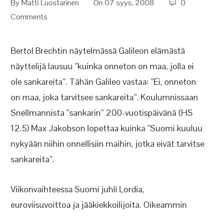
By
Matti Luostarinen
On 07 syys, 2008
0
Comments
Bertol Brechtin näytelmässä Galileon elämästä
näyttelijä lausuu ”kuinka onneton on maa, jolla ei
ole sankareita”. Tähän Galileo vastaa: ”Ei, onneton
on maa, joka tarvitsee sankareita”. Koulumnissaan
Snellmannista ”sankarin” 200-vuotispäivänä (HS
12.5) Max Jakobson lopettaa kuinka ”Suomi kuuluu
nykyään niihin onnellisiin maihin, jotka eivät tarvitse
sankareita”.
Viikonvaihteessa Suomi juhli Lordia,
euroviisuvoittoa ja jääkiekkoilijoita. Oikeammin