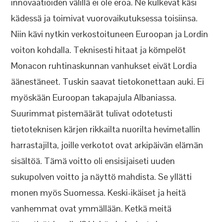
innovaatioiden välillä ei ole eroa. Ne kulkevat käsi
kädessä ja toimivat vuorovaikutuksessa toisiinsa.
Niin kävi nytkin verkostoituneen Euroopan ja Lordin
voiton kohdalla. Teknisesti hitaat ja kömpelöt
Monacon ruhtinaskunnan vanhukset eivät Lordia
äänestäneet. Tuskin saavat tietokonettaan auki. Ei
myöskään Euroopan takapajula Albaniassa.
Suurimmat pistemäärät tulivat odotetusti
tietoteknisen kärjen rikkailta nuorilta hevimetallin
harrastajilta, joille verkotot ovat arkipäivän elämän
sisältöä. Tämä voitto oli ensisijaiseti uuden
sukupolven voitto ja näyttö mahdista. Se yllätti
monen myös Suomessa. Keski-ikäiset ja heitä
vanhemmat ovat ymmällään. Ketkä meitä