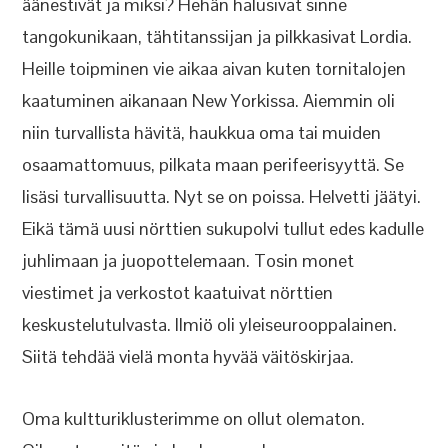
äänestivät ja miksi? Hehän halusivat sinne
tangokunikaan, tähtitanssijan ja pilkkasivat Lordia.
Heille toipminen vie aikaa aivan kuten tornitalojen
kaatuminen aikanaan New Yorkissa. Aiemmin oli
niin turvallista hävitä, haukkua oma tai muiden
osaamattomuus, pilkata maan perifeerisyyttä. Se
lisäsi turvallisuutta. Nyt se on poissa. Helvetti jäätyi.
Eikä tämä uusi nörttien sukupolvi tullut edes kadulle
juhlimaan ja juopottelemaan. Tosin monet
viestimet ja verkostot kaatuivat nörttien
keskustelutulvasta. Ilmiö oli yleiseurooppalainen.
Siitä tehdää vielä monta hyvää väitöskirjaa.
Oma kultturiklusterimme on ollut olematon.