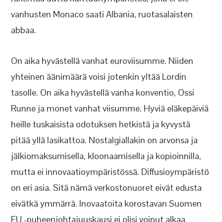
vanhusten Monaco saati Albania, ruotasalaisten
abbaa.
On aika hyvästellä vanhat euroviisumme. Niiden
yhteinen äänimäärä voisi jotenkin yltää Lordin
tasolle. On aika hyvästellä vanha konventio, Ossi
Runne ja monet vanhat viisumme. Hyviä eläkepäiviä
heille tuskaisista odotuksen hetkistä ja kyvystä
pitää yllä lasikattoa. Nostalgiallakin on arvonsa ja
jälkiomaksumisella, kloonaamisella ja kopioinnilla,
mutta ei innovaatioympäristössä. Diffusioympäristö
on eri asia. Sitä nämä verkostonuoret eivät edusta
eivätkä ymmärrä. Inovaatoita korostavan Suomen
EU -puheenjohtajuuskausi ei olisi voinut alkaa