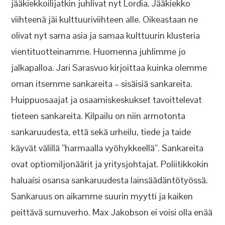
jääkiekkoilijatkin juhlivat nyt Lordia. Jääkiekko
viihteenä jäi kulttuuriviihteen alle. Oikeastaan ne
olivat nyt sama asia ja samaa kulttuurin klusteria
vientituotteinamme. Huomenna juhlimme jo
jalkapalloa. Jari Sarasvuo kirjoittaa kuinka olemme
oman itsemme sankareita – sisäisiä sankareita.
Huippuosaajat ja osaamiskeskukset tavoittelevat
tieteen sankareita. Kilpailu on niin armotonta
sankaruudesta, että sekä urheilu, tiede ja taide
käyvät välillä ”harmaalla vyöhykkeellä”. Sankareita
ovat optiomiljonäärit ja yritysjohtajat. Poliitikkokin
haluaísi osansa sankaruudesta lainsäädäntötyössä.
Sankaruus on aikamme suurin myytti ja kaiken
peittävä sumuverho. Max Jakobson ei voisi olla enää