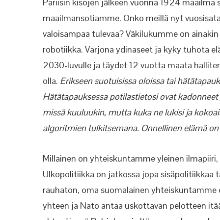
Pariisin kisojen jälkeen vuonna 1924 maailma 
maailmansotiamme. Onko meillä nyt vuosisat
valoisampaa tulevaa? Väkilukumme on ainakin 
robotiikka. Varjona ydinaseet ja kyky tuhota 
2030-luvulle ja täydet 12 vuotta maata hallit
olla.
Erikseen suotuisissa oloissa tai hätätapauks
Hätätapauksessa potilastietosi ovat kadonneet 
missä kuuluukin, mutta kuka ne lukisi ja kokoaisi,
algoritmien tulkitsemana. Onnellinen elämä on 
Millainen on yhteiskuntamme yleinen ilmapiiri
Ulkopolitiikka on jatkossa jopa sisäpolitiikka
rauhaton, oma suomalainen yhteiskuntamme on 
yhteen ja Nato antaa uskottavan pelotteen itää