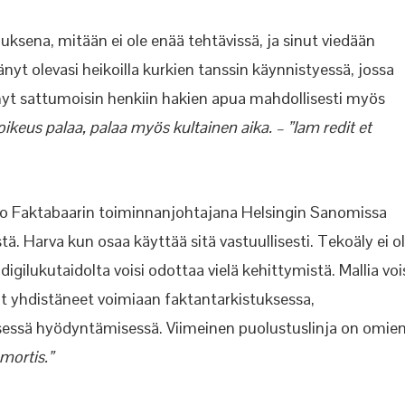
uksena, mitään ei ole enää tehtävissä, ja sinut viedään
nyt olevasi heikoilla kurkien tanssin käynnistyessä, jossa
äänyt sattumoisin henkiin hakien apua mahdollisesti myös
ikeus palaa, palaa myös kultainen aika. – ”Iam redit et
alo Faktabaarin toiminnanjohtajana Helsingin Sanomissa
ä. Harva kun osaa käyttää sitä vastuullisesti. Tekoäly ei o
 digilukutaidolta voisi odottaa vielä kehittymistä. Mallia voi
vat yhdistäneet voimiaan faktantarkistuksessa,
ttisessä hyödyntämisessä. Viimeinen puolustuslinja on omie
 mortis.”