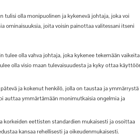
 tulisi olla monipuolinen ja kykenevä johtaja, joka voi
ominaisuuksia, joita voisin painottaa valitessani itseni
n tulee olla vahva johtaja, joka kykenee tekemään vaikeita
tulee olla visio maan tulevaisuudesta ja kyky ottaa käyttöö
a pätevä ja kokenut henkilö, jolla on taustaa ja ymmärrystä
 voi auttaa ymmärtämään monimutkaisia ongelmia ja
a korkeiden eettisten standardien mukaisesti ja osoittaa
dustaa kansaa rehellisesti ja oikeudenmukaisesti.