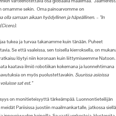
vinkin varteenotettava osa globaalia maailmaa. Jäämerest
ri on omamme sekin. Oma painoarvomme on
aa olla samaan aikaan hyödyllinen ja häpeällinen. – ”In
(Cicero).
aajaa tukea ja turvaa takanamme kuin tänään. Puheet
ia. Se että vaaleissa, sen toisella kierroksella, on mukan
 ratkaisu löytyi niin koronaan kuin liittymiseemme Natoon.
aata kaatava ilmiö robotiikan kokemana ja luonnehtimana
aavutuksia on myös puolustettavakin.
Suurissa asioissa
voluisse sat est.”
eisyys on monitieteisyyttä tärkeämpää. Luonnontieteilijän
idät Pariisissa juostiin maailmankartalle, jatkossa siellä
 innovoivuuden keinoilla. Se vaatii verkostoja, klustereita