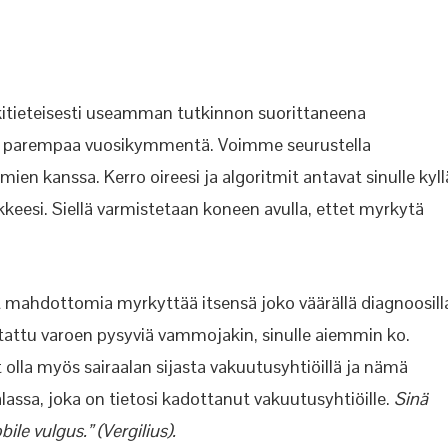
tieteisesti useamman tutkinnon suorittaneena
i parempaa vuosikymmentä. Voimme seurustella
mien kanssa. Kerro oireesi ja algoritmit antavat sinulle kyll
kkeesi. Siellä varmistetaan koneen avulla, ettet myrkytä
et mahdottomia myrkyttää itsensä joko väärällä diagnoosill
 testattu varoen pysyviä vammojakin, sinulle aiemmin ko.
at olla myös sairaalan sijasta vakuutusyhtiöillä ja nämä
alassa, joka on tietosi kadottanut vakuutusyhtiöille.
Sinä
ile vulgus.” (Vergilius).