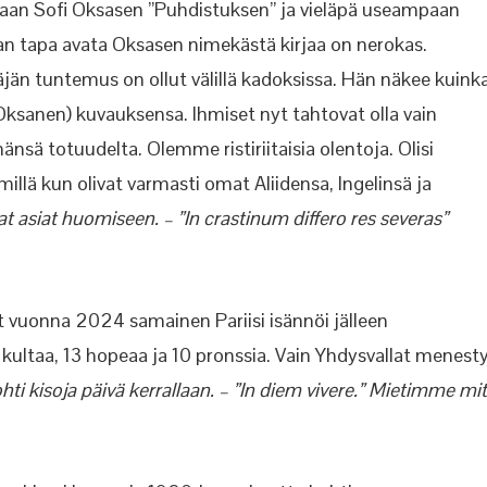
aan Sofi Oksasen ”Puhdistuksen” ja vieläpä useampaan
n tapa avata Oksasen nimekästä kirjaa on nerokas.
jän tuntemus on ollut välillä kadoksissa. Hän näkee kuink
Oksanen) kuvauksensa. Ihmiset nyt tahtovat olla vain
nsä totuudelta. Olemme ristiriitaisia olentoja. Olisi
llä kun olivat varmasti omat Aliidensa, Ingelinsä ja
at asiat huomiseen. – ”In crastinum differo res severas”
yt vuonna 2024 samainen Pariisi isännöi jälleen
kultaa, 13 hopeaa ja 10 pronssia. Vain Yhdysvallat menesty
i kisoja päivä kerrallaan. – ”In diem vivere.” Mietimme mi