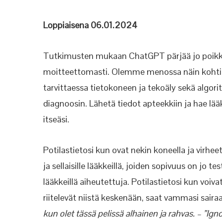
Loppiaisena 06.01.2024
Tutkimusten mukaan ChatGPT pärjää jo poikki
moitteettomasti. Olemme menossa näin koht
tarvittaessa tietokoneen ja tekoäly sekä algorit
diagnoosin. Lähetä tiedot apteekkiin ja hae lää
itseäsi.
Potilastietosi kun ovat nekin koneella ja virhe
ja sellaisille lääkkeillä, joiden sopivuus on jo
lääkkeillä aiheutettuja. Potilastietosi kun voiv
riitelevät niistä keskenään, saat vammasi saira
kun olet tässä pelissä alhainen ja rahvas. – ”Ignob