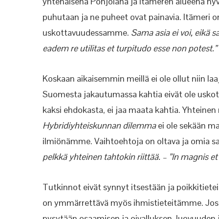
yhtenäisenä Pohjolana ja Itämeren alueena hy
puhutaan ja ne puheet ovat painavia. Itäme
uskottavuudessamme.
Sama asia ei voi, eikä s
eadem re utilitas et turpitudo esse non potest.” 
Koskaan aikaisemmin meillä ei ole ollut niin l
Suomesta jakautumassa kahtia eivät ole uskottav
kaksi ehdokasta, ei jaa maata kahtia. Yhteinen
Hybridiyhteiskunnan dilemma
ei ole sekään m
ilmiönämme. Vaihtoehtoja on oltava ja omia s
pelkkä yhteinen tahtokin riittää. – ”In magnis et 
Tutkinnot eivät synnyt itsestään ja poikkitiet
on ymmärrettävä myös ihmistieteitämme. Jos me
pysytään osaamisen ja oivalluksen, luovuuden ja