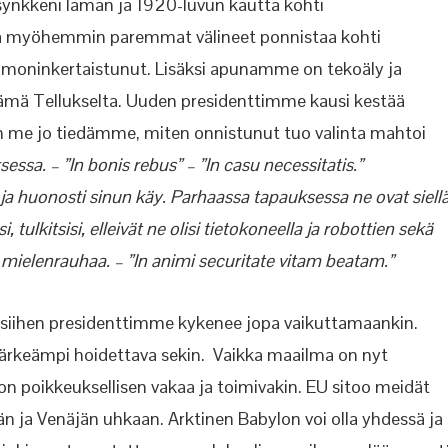
synkkeni laman ja 1920-luvun kautta kohti
a myöhemmin paremmat välineet ponnistaa kohti
moninkertaistunut. Lisäksi apunamme on tekoäly ja
elämä Tellukselta. Uuden presidenttimme kausi kestää
en me jo tiedämme, miten onnistunut tuo valinta mahtoi
essa. – ”In bonis rebus” – ”In casu necessitatis.”
ja huonosti sinun käy. Parhaassa tapauksessa ne ovat siell
 tulkitsisi, elleivät ne olisi tietokoneella ja robottien sekä
mielenrauhaa. – ”In animi securitate vitam beatam.”
, siihen presidenttimme kykenee jopa vaikuttamaankin.
a tärkeämpi hoidettava sekin. Vaikka maailma on nyt
poikkeuksellisen vakaa ja toimivakin. EU sitoo meidät
n ja Venäjän uhkaan. Arktinen Babylon voi olla yhdessä ja