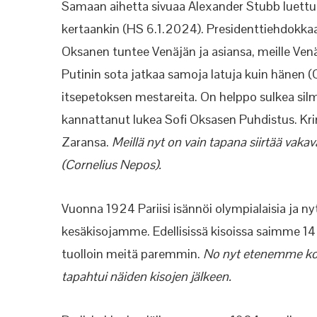
Samaan aihetta sivuaa Alexander Stubb luettu
kertaankin (HS 6.1.2024). Presidenttiehdokkaa
Oksanen tuntee Venäjän ja asiansa, meille Venä
Putinin sota jatkaa samoja latuja kuin hänen (
itsepetoksen mestareita. On helppo sulkea silmä
kannattanut lukea Sofi Oksasen Puhdistus. Krimi
Zaransa.
Meillä nyt on vain tapana siirtää vakav
(Cornelius Nepos).
Vuonna 1924 Pariisi isännöi olympialaisia ja n
kesäkisojamme. Edellisissä kisoissa saimme 14 
tuolloin meitä paremmin.
No nyt etenemme koht
tapahtui näiden kisojen jälkeen.