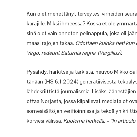
Kun olet menettänyt terveytesi virheiden seura
käräjille. Miksi ihmeessä? Koska et ole ymmärtä
sinä olet vain onneton pelinappula, joka oli j
maasi rajojen takaa.
Odottaen kuinka heti kun o
Virgo, redeunt Saturnia regna. (Vergilius).
Pysähdy, harkitse ja tarkista, neuvoo Mikko S
tänään (HS 6.1.2024) generatiivisesta tekoälyst
lähdekriittistä journalismia. Lisäksi äänestäjien
ottaa Norjasta, jossa kilpailevat mediatalot o
somesisältöjen verifioinnissa ja tekoälyn krii
korviesi välissä.
Kuolema hetkellä. – ”In articulo