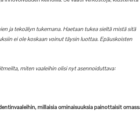
ien ja tekoälyn tukemana. Haetaan tukea sieltä mistä sitä
ksiin ei ole koskaan voinut täysin luottaa. Epäuskoisten
ritmeilta, miten vaaleihin olisi nyt asennoiduttava:
identinvaaleihin, millaisia ominaisuuksia painottaisit omass