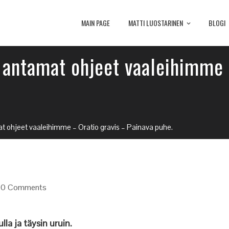
MAIN PAGE
MATTI LUOSTARINEN
BLOGI
n antamat ohjeet vaaleihimme 
t ohjeet vaaleihimme – Oratio gravis – Painava puhe.
0 Comments
la ja täysin uruin.