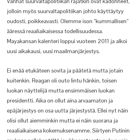
Vanhat suurvaltapolitiikan rajatkin ovat kadonneet,
jolloin myös suurvaltapolitiikan johto käyttäytyy
oudosti, poikkeavasti. Olemme ison ”kummallisen”
ääressä reaaliaikaisessa todellisuudessa.
Mayakansan kalenteri loppui vuoteen 2011 ja alkoi
uusi aikakausi, uusi maailmanjärjestys.
Ei enää etukäteen sovita ja päätetä mutta jotain
kuitenkin. Reagan oli outo lintu hänkin, toisen
luokan näyttelijä mutta ensimmäisen luokan
presidentti. Aika on ollut aina arvaamaton ja
epäjärjestys on osa uutta järjestystä. Ellei nyt näin
olisi ollut aiemminkin mutta ei näin suorana ja
reaaliaikaisena kokemuksenamme. Siirtyen Putinin