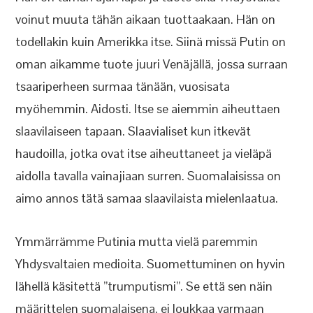
voinut muuta tähän aikaan tuottaakaan. Hän on
todellakin kuin Amerikka itse. Siinä missä Putin on
oman aikamme tuote juuri Venäjällä, jossa surraan
tsaariperheen surmaa tänään, vuosisata
myöhemmin. Aidosti. Itse se aiemmin aiheuttaen
slaavilaiseen tapaan. Slaavialiset kun itkevät
haudoilla, jotka ovat itse aiheuttaneet ja vieläpä
aidolla tavalla vainajiaan surren. Suomalaisissa on
aimo annos tätä samaa slaavilaista mielenlaatua.
Ymmärrämme Putinia mutta vielä paremmin
Yhdysvaltaien medioita. Suomettuminen on hyvin
lähellä käsitettä ”trumputismi”. Se että sen näin
määrittelen suomalaisena, ei loukkaa varmaan