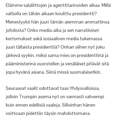
Elämme salaliittojen ja agenttitarinoiden aikaa. Millä
valtiolla on tähän aikaan koulittu presidentti?
Menestyykö hän juuri tämän aiemman ammattinsa
johdosta? Onko media-aika ja sen narratiiviset
kertomukset sekä sosiaalinen media tukemassa
juuri tällaista presidenttiä? Onhan siihen nyt joku
järkevä syykin, miksi sama mies on presidenttinä ja
pääministerinä vuorotellen ja venäläiset pitävät sitä
jopa hyvänä asiana. Siinä missä suomalaisetkin.
Seuraavat vaalit odottavat taas Yhdysvalloissa,
jolloin Trumpin asema nyt on varmasti vahvempi
kuin ennen edellisiä vaaleja. Silloinhan hänen
voittoaan pidettiin täysin mahdottomana.