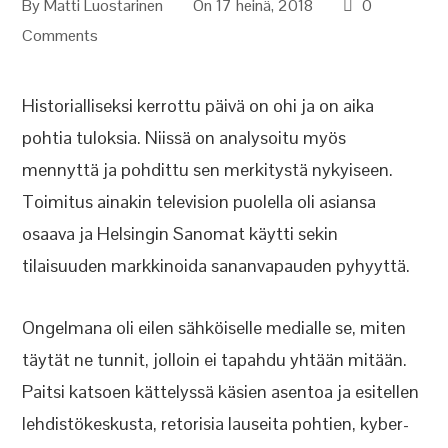
By
Matti Luostarinen
On 17 heinä, 2018
0
Comments
Historialliseksi kerrottu päivä on ohi ja on aika
pohtia tuloksia. Niissä on analysoitu myös
mennyttä ja pohdittu sen merkitystä nykyiseen.
Toimitus ainakin television puolella oli asiansa
osaava ja Helsingin Sanomat käytti sekin
tilaisuuden markkinoida sananvapauden pyhyyttä.
Ongelmana oli eilen sähköiselle medialle se, miten
täytät ne tunnit, jolloin ei tapahdu yhtään mitään.
Paitsi katsoen kättelyssä käsien asentoa ja esitellen
lehdistökeskusta, retorisia lauseita pohtien, kyber-