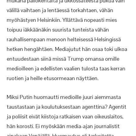
mukana pallokentältä ja ukkossateesta pukua vain
välillä vaihtaen ja lentäessä torkahtaen, vähän
myöhästyen Helsinkiin. Yllättävä nopeasti mies
toipuu iäkkäänäkin suurista tunteista vähän
rauhallisempaan menoon helteisessä Helsingissä
hetken hengähtäen. Mediajutut hän osaa toki ulkoa
entuudestaan siinä missä Trump omansa omille
medioilleen ja edellisten vaalien tulosta taas kerran
ruotien ja heille etusormeaan näyttäen.
Miksi Putin huomautti medioille juuri aiemmasta
taustastaan ja koulutuksestaan agenttina? Agentit
ja poliisit eivät kiistoja ratkaisen vaan oikeuslaitos,
hän korosti. Ei myöskään media-ajan journalistit
ainakaan Venäjällä. Huomautus oli tarkoitetta