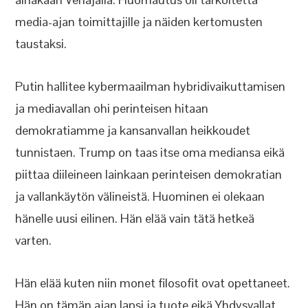
media-ajan toimittajille ja näiden kertomusten
taustaksi.
Putin hallitee kybermaailman hybridivaikuttamisen
ja mediavallan ohi perinteisen hitaan
demokratiamme ja kansanvallan heikkoudet
tunnistaen. Trump on taas itse oma mediansa eikä
piittaa diileineen lainkaan perinteisen demokratian
ja vallankäytön välineistä. Huominen ei olekaan
hänelle uusi eilinen. Hän elää vain tätä hetkeä
varten.
Hän elää kuten niin monet filosofit ovat opettaneet.
Hän on tämän ajan lapsi ja tuote eikä Yhdysvallat