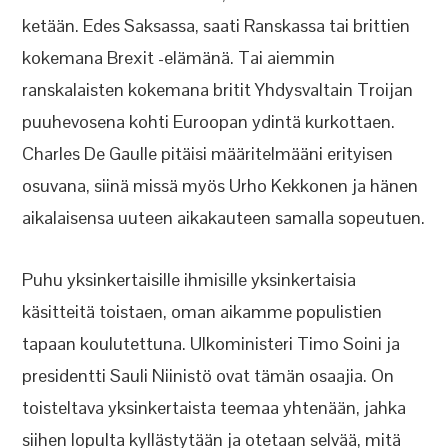
ketään. Edes Saksassa, saati Ranskassa tai brittien
kokemana Brexit -elämänä. Tai aiemmin
ranskalaisten kokemana britit Yhdysvaltain Troijan
puuhevosena kohti Euroopan ydintä kurkottaen.
Charles De Gaulle pitäisi määritelmääni erityisen
osuvana, siinä missä myös Urho Kekkonen ja hänen
aikalaisensa uuteen aikakauteen samalla sopeutuen.
Puhu yksinkertaisille ihmisille yksinkertaisia
käsitteitä toistaen, oman aikamme populistien
tapaan koulutettuna. Ulkoministeri Timo Soini ja
presidentti Sauli Niinistö ovat tämän osaajia. On
toisteltava yksinkertaista teemaa yhtenään, jahka
siihen lopulta kyllästytään ja otetaan selvää, mitä