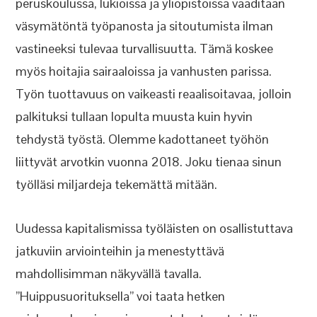
peruskoulussa, lukioissa ja yliopistoissa vaaditaan
väsymätöntä työpanosta ja sitoutumista ilman
vastineeksi tulevaa turvallisuutta. Tämä koskee
myös hoitajia sairaaloissa ja vanhusten parissa.
Työn tuottavuus on vaikeasti reaalisoitavaa, jolloin
palkituksi tullaan lopulta muusta kuin hyvin
tehdystä työstä. Olemme kadottaneet työhön
liittyvät arvotkin vuonna 2018. Joku tienaa sinun
työlläsi miljardeja tekemättä mitään.
Uudessa kapitalismissa työläisten on osallistuttava
jatkuviin arviointeihin ja menestyttävä
mahdollisimman näkyvällä tavalla.
”Huippusuorituksella” voi taata hetken