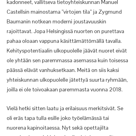
kadonneet, vallitseva tietoyhteiskunnan Manuel
Castellsin mainostama ”virtojen tila” ja Zygmund
Baumanin notkean moderni joustavuuskin
rajoittavat. Jopa Helsingissä nuorten on purettava
pahaa oloaan vappuna käsittämättömällä tavalla.
Kehityspotentiaalin ulkopuolelle jäävät nuoret eivät
ole yhtään sen paremmassa asemassa kuin toisessa
päässä elävät vanhuksetkaan. Meitä on siis kaksi
yhteiskunnan ulkopuolelle jätettyä suurta ryhmään,
joilla ei ole toivoakaan paremmasta vuonna 2018.
Vielä hetki sitten laatu ja erilaisuus merkitsivät. Se
oli eräs tapa tulla esille joko työelämässä tai
nuorena kapinoitaessa. Nyt sekä opettajilta