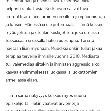
mielenrauhan ja usein saavutukset ovat vielä
helposti rankattavia. Keskiarvon saavuttava
ammattitaitoinen ihminen on silloin jo epäonnistuja
ja luuseri. Hänessä ei ole potentiaalia. Tämä koskee
myös johtoa ja etenkin keskijohtoa, joka omassa
tuskassaan ei uskalla hakea edes apua. Tai sitä
haetaan liian myöhään. Muodiksi onkin tullut jakaa
terapiaa terveille ihmisille vuonna 2018. Mediasta
tuli valemediaa siitäkin ja ihmisten aggressio alkoi
kasvaa ensimmäisessä luokassa ja luokattomien
armeijassa eläen.
Tämä sama näkyvyys koskee myös nuoria
opiskelijoita. Hekin vaativat arviointeja