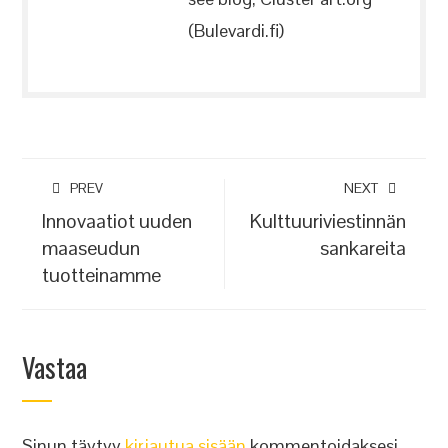
(Bulevardi.fi)
PREV
NEXT
Innovaatiot uuden
Kulttuuriviestinnän
maaseudun
sankareita
tuotteinamme
Vastaa
Sinun täytyy
kirjautua sisään
kommentoidaksesi.