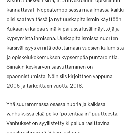
vakuuttuakseen siitä, että investoinnit opiskeluun
kannattavat. Nopeatempoisessa maailmassa kaikki
olisi saatava tässä ja nyt uuskapitalismin käyttöön.
Kukaan ei kaipaa siinä kilpailussa kisällinäyttöjä ja
kypsymistä ihmisenä. Uuskapitalismissa nuorten
kärsivällisyys ei riitä odottamaan vuosien kulumista
ja opiskelukokemuksen kypsempää puntarointia.
Siinäkin keskiarvon saavuttaminen on
epäonnistumista. Näin siis kirjoittaen vappuna
2006 ja tarkoittaen vuotta 2018.
Yhä suuremmassa osassa nuoria ja kaikissa
vanhuksissa elää pelko ”potentiaalin” puutteesta.
Vanhukset on syyllistetty kilpailua rasittavina
ongelmaihmisinä. Vihan, pelon ja