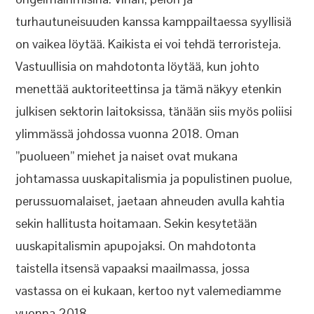
turhautuneisuuden kanssa kamppailtaessa syyllisiä
on vaikea löytää. Kaikista ei voi tehdä terroristeja.
Vastuullisia on mahdotonta löytää, kun johto
menettää auktoriteettinsa ja tämä näkyy etenkin
julkisen sektorin laitoksissa, tänään siis myös poliisi
ylimmässä johdossa vuonna 2018. Oman
”puolueen” miehet ja naiset ovat mukana
johtamassa uuskapitalismia ja populistinen puolue,
perussuomalaiset, jaetaan ahneuden avulla kahtia
sekin hallitusta hoitamaan. Sekin kesytetään
uuskapitalismin apupojaksi. On mahdotonta
taistella itsensä vapaaksi maailmassa, jossa
vastassa on ei kukaan, kertoo nyt valemediamme
vuonna 2018.