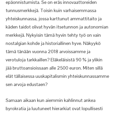
epäonnistumista. Se on eräs innovaattoreiden
tunnusmerkkejä. Toisin kuin varhaisemmassa
yhteiskunnassa, jossa karttunut ammattitaito ja
käden taidot olivat hyvän itsetunnon ja autonomian
merkkejä. Nykyisin tämä hyvin tehty työ on vain
nostalgian kohde ja historiallinen hyve. Näkyykö
tämä tänään vuonna 2018 arvoissamme ja
verotuloja tarkkaillen? Eläkeläisistä 90 % ja ylikin
jää bruttoansioissaan alle 2500 euron. Miten sillä
elät tällaisessa uuskapitalismin yhteiskunnassamme
sen arvoja edustaen?
Samaan aikaan kun aiemmin kahlinnut ankea
byrokratia ja luutuneet hierarkiat ovat lopullisesti