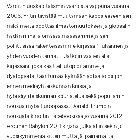
Varoitin uuskapitalismin vaaroista vappuna vuonna
2006. Yritin tiivistää muutamaan kappaleeseen sen,
mikä meitä odottaa ilmastomuutoksen ja globaalin
hädän rinnalla omassa maassamme ja sen
poliittisissa rakenteissamme kirjassa ”Tuhannen ja
yhden vuoden tarinat”. Jatkoin vaalien alla
kirjassani, joka käsitteli utopioitamme ja
dystopioita, taantumaa kylmään sotaa jo paljon
ennen mediayhteiskunnan kriisiä ja
hybridiyhteiskunnan kouristelua sekä populismin
nousua myös Euroopassa. Donald Trumpin
noususta kirjoitin Facebookissa jo vuonna 2012.
Arctinen Babylon 2011 kirjana julkaistiin sekin jo
vuosikymmeniä sitten mutta jäi painamatta