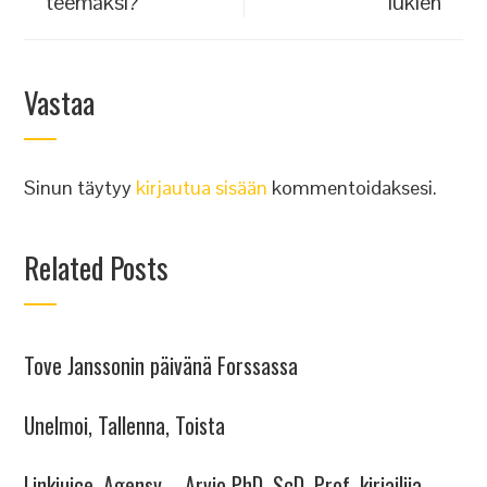
teemaksi?
lukien
Vastaa
Sinun täytyy
kirjautua sisään
kommentoidaksesi.
Related Posts
Tove Janssonin päivänä Forssassa
Unelmoi, Tallenna, Toista
Linkjuice. Agensy – Arvio PhD, ScD, Prof, kirjailija