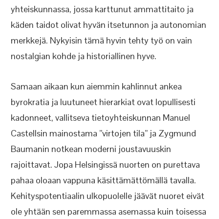
yhteiskunnassa, jossa karttunut ammattitaito ja
käden taidot olivat hyvän itsetunnon ja autonomian
merkkejä. Nykyisin tämä hyvin tehty työ on vain
nostalgian kohde ja historiallinen hyve.
Samaan aikaan kun aiemmin kahlinnut ankea
byrokratia ja luutuneet hierarkiat ovat lopullisesti
kadonneet, vallitseva tietoyhteiskunnan Manuel
Castellsin mainostama ”virtojen tila” ja Zygmund
Baumanin notkean moderni joustavuuskin
rajoittavat. Jopa Helsingissä nuorten on purettava
pahaa oloaan vappuna käsittämättömällä tavalla.
Kehityspotentiaalin ulkopuolelle jäävät nuoret eivät
ole yhtään sen paremmassa asemassa kuin toisessa