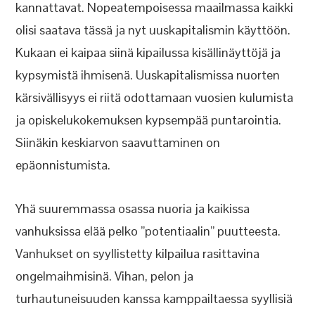
kannattavat. Nopeatempoisessa maailmassa kaikki
olisi saatava tässä ja nyt uuskapitalismin käyttöön.
Kukaan ei kaipaa siinä kipailussa kisällinäyttöjä ja
kypsymistä ihmisenä. Uuskapitalismissa nuorten
kärsivällisyys ei riitä odottamaan vuosien kulumista
ja opiskelukokemuksen kypsempää puntarointia.
Siinäkin keskiarvon saavuttaminen on
epäonnistumista.
Yhä suuremmassa osassa nuoria ja kaikissa
vanhuksissa elää pelko ”potentiaalin” puutteesta.
Vanhukset on syyllistetty kilpailua rasittavina
ongelmaihmisinä. Vihan, pelon ja
turhautuneisuuden kanssa kamppailtaessa syyllisiä