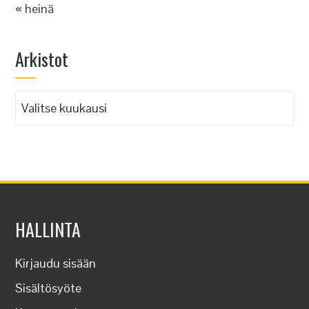
« heinä
Arkistot
Arkistot
HALLINTA
Kirjaudu sisään
Sisältösyöte