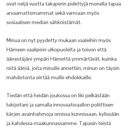
ovat neljä vuotta takaperin pidettyjä monella tapaa
arvaamattomammat sekä varmaan myös
sosiaalisen median sähköistämät.
Minua on nyt pyydetty mukaan vaaleihin myös
Hämeen vaalipirin ulkopuolelta ja toivon että
äänestäjäni ympäri Hämettä ymmärtävät, kuinka
niitä ääniä, joita minulle annettiin, minun on täysin
mahdotonta siirtää muille ehdokkaille.
Tiedän että heidän joukossa on liki pelkästään
lukijoitani ja samalla innovaatioaallon poliittisen
kärjen avainhahmoja omissa kunnissaan, kylissään
ja kahdessa maakunnassamme. Tapasin teistä