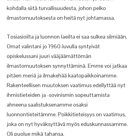
kohdalla siitä turvallisuudesta, johon pelko
ilmastomuutoksesta on heitä nyt johtamassa.
Tosiasioilta ja luonnon laeilta ei saa sulkea silmiään.
Omat valintani jo 1960-luvulla syntyivät
opiskelussani juuri vääjäämättömän
ilmastomuutoksen synnyttäminä. Emme voi jatkaa
pitäen meriä ja ilmakehää kaatopaikkoinamme.
Rakenteellisen muutoksen vaatimus edellyttää nyt
ihmistieteiden ja -sovinismin sopeuttamista
ahneena saalistuksenamme osaksi
luonnontieteitämme. Poikkitieteisyys on vaatimus,
joka on nyt hyväksyttävä myös eduskunnassamme.
Oli puolue mikä tahansa.