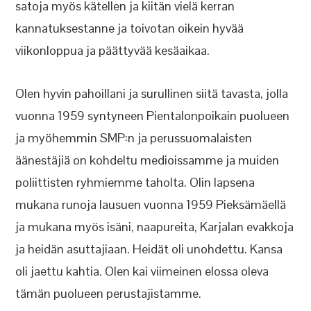
satoja myös kätellen ja kiitän vielä kerran
kannatuksestanne ja toivotan oikein hyvää
viikonloppua ja päättyvää kesäaikaa.
Olen hyvin pahoillani ja surullinen siitä tavasta, jolla
vuonna 1959 syntyneen Pientalonpoikain puolueen
ja myöhemmin SMP:n ja perussuomalaisten
äänestäjiä on kohdeltu medioissamme ja muiden
poliittisten ryhmiemme taholta. Olin lapsena
mukana runoja lausuen vuonna 1959 Pieksämäellä
ja mukana myös isäni, naapureita, Karjalan evakkoja
ja heidän asuttajiaan. Heidät oli unohdettu. Kansa
oli jaettu kahtia. Olen kai viimeinen elossa oleva
tämän puolueen perustajistamme.