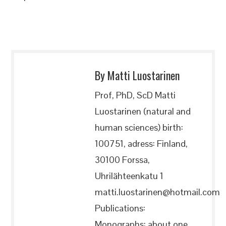
By Matti Luostarinen
Prof, PhD, ScD Matti
Luostarinen (natural and
human sciences) birth:
100751, adress: Finland,
30100 Forssa,
Uhrilähteenkatu 1
matti.luostarinen@hotmail.com
Publications:
Monographs: about one