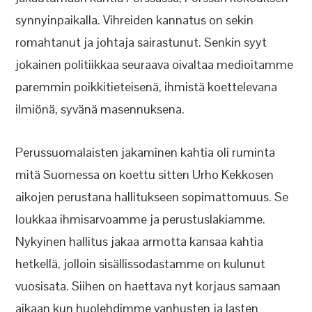
synnyinpaikalla. Vihreiden kannatus on sekin
romahtanut ja johtaja sairastunut. Senkin syyt
jokainen politiikkaa seuraava oivaltaa medioitamme
paremmin poikkitieteisenä, ihmistä koettelevana
ilmiönä, syvänä masennuksena.
Perussuomalaisten jakaminen kahtia oli ruminta
mitä Suomessa on koettu sitten Urho Kekkosen
aikojen perustana hallitukseen sopimattomuus. Se
loukkaa ihmisarvoamme ja perustuslakiamme.
Nykyinen hallitus jakaa armotta kansaa kahtia
hetkellä, jolloin sisällissodastamme on kulunut
vuosisata. Siihen on haettava nyt korjaus samaan
aikaan kun huolehdimme vanhusten ja lasten