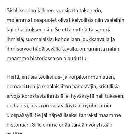
Sisällissodan jälkeen, vuosisata takaperin,
molemmat osapuolet olivat kelvollisia niin vaaleihin
kuin hallitukseenkin. Se että nyt näitä samoja
ihmisiä, suomalaisia, kohdellaan loukkaavalla ja
ihmisarvoa häpäisevällä tavalla, on ruminta mihin
maamme historiassa on ajauduttu.
Heitä, entisiä teollisuus- ja korpikommunistien,
demareitten ja maalaisliiton äänestäjiä, kristillisiä
arvoja korostavia ihmisiä, ei hyväksytä hallitukseen,
on häpeä, josta on vaikea löytää myöhemmin
ulospääsyä. Se jäi häpeälliseksi tahraksi maamme
historiaan. Sille emme enää tänään voi yhtään