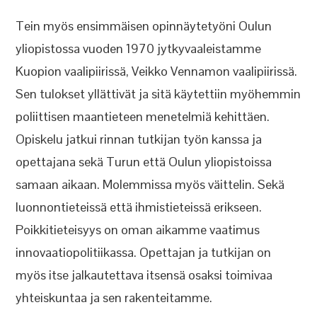
Tein myös ensimmäisen opinnäytetyöni Oulun
yliopistossa vuoden 1970 jytkyvaaleistamme
Kuopion vaalipiirissä, Veikko Vennamon vaalipiirissä.
Sen tulokset yllättivät ja sitä käytettiin myöhemmin
poliittisen maantieteen menetelmiä kehittäen.
Opiskelu jatkui rinnan tutkijan työn kanssa ja
opettajana sekä Turun että Oulun yliopistoissa
samaan aikaan. Molemmissa myös väittelin. Sekä
luonnontieteissä että ihmistieteissä erikseen.
Poikkitieteisyys on oman aikamme vaatimus
innovaatiopolitiikassa. Opettajan ja tutkijan on
myös itse jalkautettava itsensä osaksi toimivaa
yhteiskuntaa ja sen rakenteitamme.