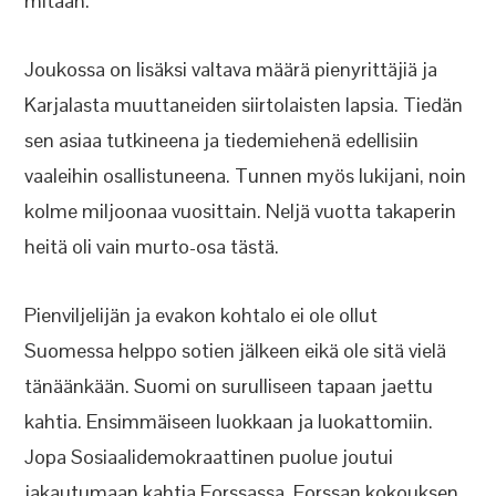
mitään.
Joukossa on lisäksi valtava määrä pienyrittäjiä ja
Karjalasta muuttaneiden siirtolaisten lapsia. Tiedän
sen asiaa tutkineena ja tiedemiehenä edellisiin
vaaleihin osallistuneena. Tunnen myös lukijani, noin
kolme miljoonaa vuosittain. Neljä vuotta takaperin
heitä oli vain murto-osa tästä.
Pienviljelijän ja evakon kohtalo ei ole ollut
Suomessa helppo sotien jälkeen eikä ole sitä vielä
tänäänkään. Suomi on surulliseen tapaan jaettu
kahtia. Ensimmäiseen luokkaan ja luokattomiin.
Jopa Sosiaalidemokraattinen puolue joutui
jakautumaan kahtia Forssassa, Forssan kokouksen