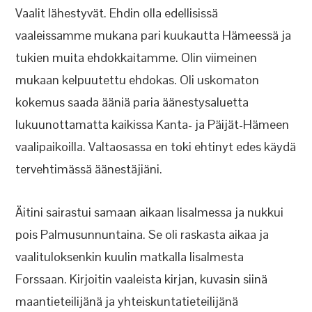
Vaalit lähestyvät. Ehdin olla edellisissä
vaaleissamme mukana pari kuukautta Hämeessä ja
tukien muita ehdokkaitamme. Olin viimeinen
mukaan kelpuutettu ehdokas. Oli uskomaton
kokemus saada ääniä paria äänestysaluetta
lukuunottamatta kaikissa Kanta- ja Päijät-Hämeen
vaalipaikoilla. Valtaosassa en toki ehtinyt edes käydä
tervehtimässä äänestäjiäni.
Äitini sairastui samaan aikaan Iisalmessa ja nukkui
pois Palmusunnuntaina. Se oli raskasta aikaa ja
vaalituloksenkin kuulin matkalla Iisalmesta
Forssaan. Kirjoitin vaaleista kirjan, kuvasin siinä
maantieteilijänä ja yhteiskuntatieteilijänä