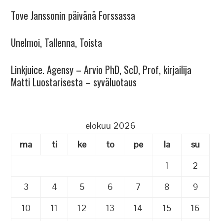
Tove Janssonin päivänä Forssassa
Unelmoi, Tallenna, Toista
Linkjuice. Agensy – Arvio PhD, ScD, Prof, kirjailija
Matti Luostarisesta – syväluotaus
elokuu 2026
ma
ti
ke
to
pe
la
su
1
2
3
4
5
6
7
8
9
10
11
12
13
14
15
16