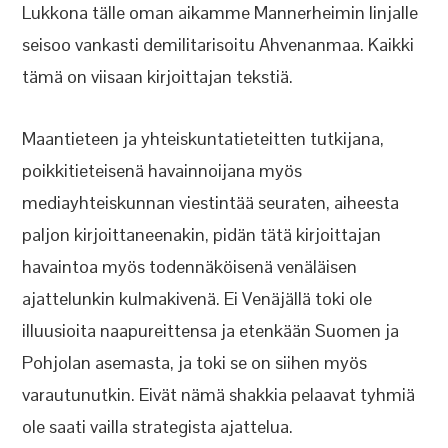
Lukkona tälle oman aikamme Mannerheimin linjalle
seisoo vankasti demilitarisoitu Ahvenanmaa. Kaikki
tämä on viisaan kirjoittajan tekstiä.
Maantieteen ja yhteiskuntatieteitten tutkijana,
poikkitieteisenä havainnoijana myös
mediayhteiskunnan viestintää seuraten, aiheesta
paljon kirjoittaneenakin, pidän tätä kirjoittajan
havaintoa myös todennäköisenä venäläisen
ajattelunkin kulmakivenä. Ei Venäjällä toki ole
illuusioita naapureittensa ja etenkään Suomen ja
Pohjolan asemasta, ja toki se on siihen myös
varautunutkin. Eivät nämä shakkia pelaavat tyhmiä
ole saati vailla strategista ajattelua.