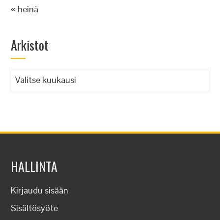
« heinä
Arkistot
Arkistot
HALLINTA
Kirjaudu sisään
Sisältösyöte