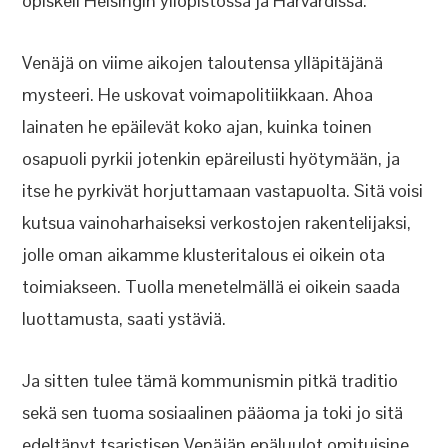
opiskeli Helsingin yliopistossa ja Harvardissa.
Venäjä on viime aikojen taloutensa ylläpitäjänä
mysteeri. He uskovat voimapolitiikkaan. Ahoa
lainaten he epäilevät koko ajan, kuinka toinen
osapuoli pyrkii jotenkin epäreilusti hyötymään, ja
itse he pyrkivät horjuttamaan vastapuolta. Sitä voisi
kutsua vainoharhaiseksi verkostojen rakentelijaksi,
jolle oman aikamme klusteritalous ei oikein ota
toimiakseen. Tuolla menetelmällä ei oikein saada
luottamusta, saati ystäviä.
Ja sitten tulee tämä kommunismin pitkä traditio
sekä sen tuoma sosiaalinen pääoma ja toki jo sitä
edeltänyt tsaristisen Venäjän epäluulot omituisine