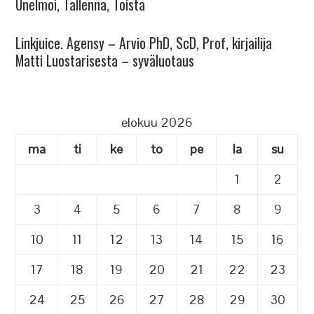
Unelmoi, Tallenna, Toista
Linkjuice. Agensy – Arvio PhD, ScD, Prof, kirjailija
Matti Luostarisesta – syväluotaus
elokuu 2026
ma
ti
ke
to
pe
la
su
1
2
3
4
5
6
7
8
9
10
11
12
13
14
15
16
17
18
19
20
21
22
23
24
25
26
27
28
29
30