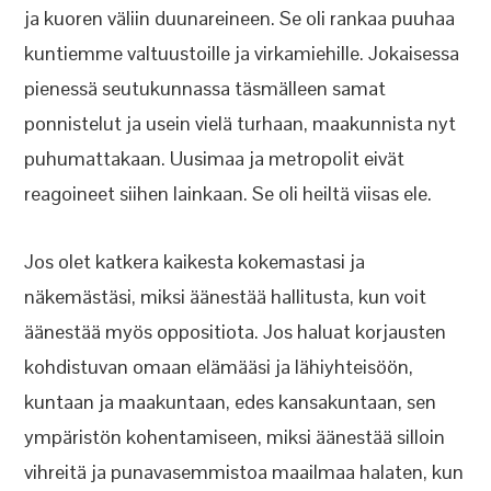
ja kuoren väliin duunareineen. Se oli rankaa puuhaa
kuntiemme valtuustoille ja virkamiehille. Jokaisessa
pienessä seutukunnassa täsmälleen samat
ponnistelut ja usein vielä turhaan, maakunnista nyt
puhumattakaan. Uusimaa ja metropolit eivät
reagoineet siihen lainkaan. Se oli heiltä viisas ele.
Jos olet katkera kaikesta kokemastasi ja
näkemästäsi, miksi äänestää hallitusta, kun voit
äänestää myös oppositiota. Jos haluat korjausten
kohdistuvan omaan elämääsi ja lähiyhteisöön,
kuntaan ja maakuntaan, edes kansakuntaan, sen
ympäristön kohentamiseen, miksi äänestää silloin
vihreitä ja punavasemmistoa maailmaa halaten, kun