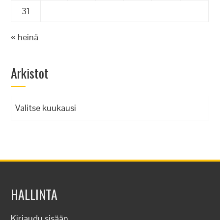
31
« heinä
Arkistot
Arkistot
HALLINTA
Kirjaudu sisään