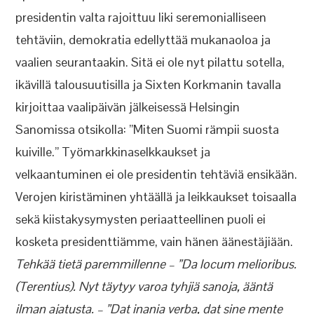
presidentin valta rajoittuu liki seremonialliseen
tehtäviin, demokratia edellyttää mukanaoloa ja
vaalien seurantaakin. Sitä ei ole nyt pilattu sotella,
ikävillä talousuutisilla ja Sixten Korkmanin tavalla
kirjoittaa vaalipäivän jälkeisessä Helsingin
Sanomissa otsikolla: ”Miten Suomi rämpii suosta
kuiville.” Työmarkkinaselkkaukset ja
velkaantuminen ei ole presidentin tehtäviä ensikään.
Verojen kiristäminen yhtäällä ja leikkaukset toisaalla
sekä kiistakysymysten periaatteellinen puoli ei
kosketa presidenttiämme, vain hänen äänestäjiään.
Tehkää tietä paremmillenne – ”Da locum melioribus.
(Terentius). Nyt täytyy varoa tyhjiä sanoja, ääntä
ilman ajatusta. – ”Dat inania verba, dat sine mente