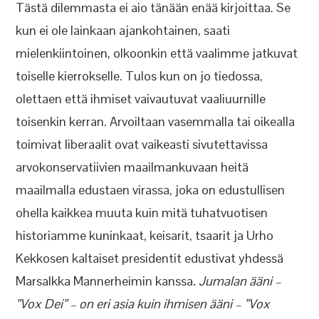
Tästä dilemmasta ei aio tänään enää kirjoittaa. Se
kun ei ole lainkaan ajankohtainen, saati
mielenkiintoinen, olkoonkin että vaalimme jatkuvat
toiselle kierrokselle. Tulos kun on jo tiedossa,
olettaen että ihmiset vaivautuvat vaaliuurnille
toisenkin kerran. Arvoiltaan vasemmalla tai oikealla
toimivat liberaalit ovat vaikeasti sivutettavissa
arvokonservatiivien maailmankuvaan heitä
maailmalla edustaen virassa, joka on edustullisen
ohella kaikkea muuta kuin mitä tuhatvuotisen
historiamme kuninkaat, keisarit, tsaarit ja Urho
Kekkosen kaltaiset presidentit edustivat yhdessä
Marsalkka Mannerheimin kanssa
. Jumalan ääni –
”Vox Dei” – on eri asia kuin ihmisen ääni – ”Vox