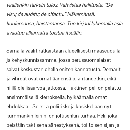
vaalienkin tärkein tulos. Vahvistaa hallitusta. ”De
visu; de auditu; de olfactu.” Näkemänsä,
kuulemansa, haistamansa. Tuo kirjani lukemalla asia
avautuu alkamatta toistaa itseään.
Samalla vaalit ratkaistaan alueellisesti maaseudulla
ja kehyskunnissamme, jossa perussuomalaiset
saivat keskustan ohella eniten kannatusta. Demarit
ja vihreät ovat omat äänensä jo antaneetkin, eikä
niillä ole lisäarvoa jatkossa. Taktinen peli on pelattu
ensimmäisellä kierroksella, hylkäämällä omat
ehdokkaat. Se että poliitikkoja kosiskellaan nyt
kummankin leiriin, on joltisenkin turhaa. Peli, joka
pelattiin taktisena äänestyksenä, toi toisen sijan ja