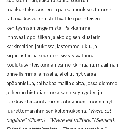
supistuminen, sekä toisaalta suurten
maakuntakeskusten ja pääkaupunkiseutumme
jatkuva kasvu, muistuttivat liki perinteisen
kehitysmaan ongelmista. Paikkamme
innovaatiopolitiikan ja ekologisen klusterin
kärkimaiden joukossa, lastemme luku- ja
kirjoitustaitoa seuraten, sivistysvaltiona
koulutusyhteiskunnan esimerkkimaana, maailman
onnellisimmalla maalla, ei ollut nyt varaa
epäonnistua, tai hakea mallia sieltä, jossa olemme
jo kerran historiamme aikana köyhyyden ja
luokkayhteiskuntamme kohdanneet monen nyt
juurettoman ihmisen kokemuksena.
”Vivere est
cogitare” (Cicero) – ”Vivere est militare.” (Seneca). –