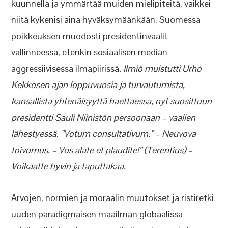
kuunnella ja ymmärtää muiden mielipiteitä, vaikkei
niitä kykenisi aina hyväksymäänkään. Suomessa
poikkeuksen muodosti presidentinvaalit
vallinneessa, etenkin sosiaalisen median
aggressiivisessa ilmapiirissä
. Ilmiö muistutti Urho
Kekkosen ajan loppuvuosia ja turvautumista,
kansallista yhtenäisyyttä haettaessa, nyt suosittuun
presidentti Sauli Niinistön persoonaan – vaalien
lähestyessä. ”Votum consultativum.” – Neuvova
toivomus. – Vos alate et plaudite!” (Terentius) –
Voikaatte hyvin ja taputtakaa.
Arvojen, normien ja moraalin muutokset ja ristiretki
uuden paradigmaisen maailman globaalissa