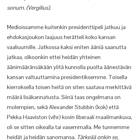
sonum. (Vergilius).
Medioissamme kuitenkin presidenttipeli jatkuu ja
ehdokasjoukon laajuus herätteli koko kansan
vaaliuurnille. Jatkossa kaksi eniten ääniä saanutta
jatkaa, olkoonkin ettei heidän yhteinen
äänimääränsäkään ylitä kunnolla puolta äänestävän
kansan valtuuttamina presidentiksemme. Toisella
kierroksella toisen heitä on siten saatava merkittävä
määrä lisäkannatusta. Siinä taas ongelmana on
molempien, sekä Alexander Stubbin (kok) että
Pekka Haaviston (vihr) kovin liberaali maailmankuva,
oli se sitten oikealla tai vasemmalla. Me tunnemme
heidät ja heidän sanomansa
. Tärkeää onkin se,