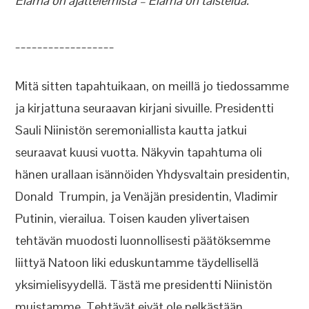
Elämä on ajattelemista – Elämä on taistelua.”
__________________
Mitä sitten tapahtuikaan, on meillä jo tiedossamme
ja kirjattuna seuraavan kirjani sivuille. Presidentti
Sauli Niinistön seremoniallista kautta jatkui
seuraavat kuusi vuotta. Näkyvin tapahtuma oli
hänen urallaan isännöiden Yhdysvaltain presidentin,
Donald Trumpin, ja Venäjän presidentin, Vladimir
Putinin, vierailua. Toisen kauden ylivertaisen
tehtävän muodosti luonnollisesti päätöksemme
liittyä Natoon liki eduskuntamme täydellisellä
yksimielisyydellä. Tästä me presidentti Niinistön
muistamme. Tehtävät eivät ole pelkästään