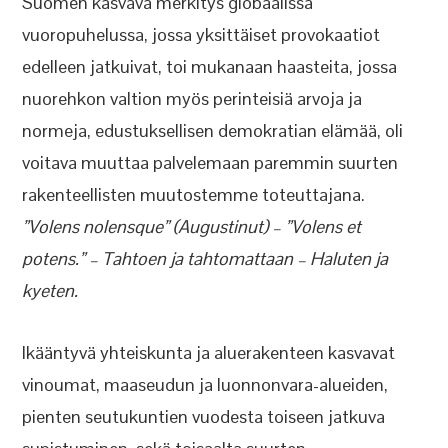
Suomen kasvava merkitys globaalissa
vuoropuhelussa, jossa yksittäiset provokaatiot
edelleen jatkuivat, toi mukanaan haasteita, jossa
nuorehkon valtion myös perinteisiä arvoja ja
normeja, edustuksellisen demokratian elämää, oli
voitava muuttaa palvelemaan paremmin suurten
rakenteellisten muutostemme toteuttajana.
”Volens nolensque” (Augustinut) – ”Volens et
potens.” – Tahtoen ja tahtomattaan – Haluten ja
kyeten.
Ikääntyvä yhteiskunta ja aluerakenteen kasvavat
vinoumat, maaseudun ja luonnonvara-alueiden,
pienten seutukuntien vuodesta toiseen jatkuva