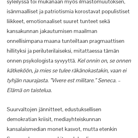
syleilyssä toi mukanaan myös ilmastomuutoksen,
isänmaalliset ja patriotismia korostavat populistiset
liikkeet, emotionaaliset suuret tunteet sekä
kansakunnan jakautumisen maailman
onnellisimpana maana tunteiltaan pragmaattisen
hillityksi ja periluterilaiseksi, mitattaessa tämän
onnen psykologista syvyyttä.
Kel onnin on, se onnen
kätkeköön, ja mies se tulee räkänokastakin, vaan ei
tyhjän naurajasta. ”Vivere est militare.” Seneca. –
Elämä on taistelua.
Suurvaltojen jännitteet, edustuksellisen
demokratian kriisit, mediayhteiskunnan
kansalaismedian monet kasvot, mutta etenkin