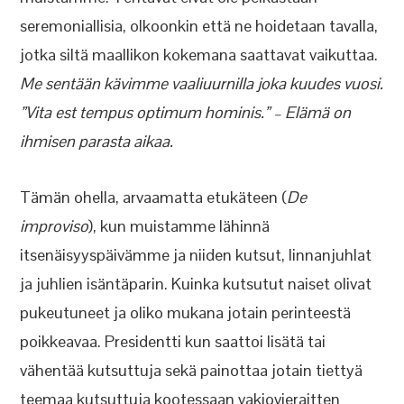
seremoniallisia, olkoonkin että ne hoidetaan tavalla,
jotka siltä maallikon kokemana saattavat vaikuttaa.
Me sentään kävimme vaaliuurnilla joka kuudes vuosi.
”Vita est tempus optimum hominis.” – Elämä on
ihmisen parasta aikaa.
Tämän ohella, arvaamatta etukäteen (
De
improviso
), kun muistamme lähinnä
itsenäisyyspäivämme ja niiden kutsut, linnanjuhlat
ja juhlien isäntäparin. Kuinka kutsutut naiset olivat
pukeutuneet ja oliko mukana jotain perinteestä
poikkeavaa. Presidentti kun saattoi lisätä tai
vähentää kutsuttuja sekä painottaa jotain tiettyä
teemaa kutsuttuja kootessaan vakiovieraitten