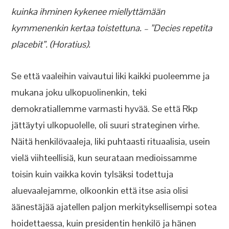
kuinka ihminen kykenee miellyttämään
kymmenenkin kertaa toistettuna. – ”Decies repetita
placebit”. (Horatius).
Se että vaaleihin vaivautui liki kaikki puoleemme ja
mukana joku ulkopuolinenkin, teki
demokratiallemme varmasti hyvää. Se että Rkp
jättäytyi ulkopuolelle, oli suuri strateginen virhe.
Näitä henkilövaaleja, liki puhtaasti rituaalisia, usein
vielä viihteellisiä, kun seurataan medioissamme
toisin kuin vaikka kovin tylsäksi todettuja
aluevaalejamme, olkoonkin että itse asia olisi
äänestäjää ajatellen paljon merkityksellisempi sotea
hoidettaessa, kuin presidentin henkilö ja hänen