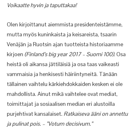
Voikaatte hyvin ja taputtakaa!
Olen kirjoittanut aiemmista presidenteistämme,
mutta myös kuninkaista ja keisareista, tsaarin
Venäjän ja Ruotsin ajan tuotteista historiaamme
kirjoen
(Finland’s big year 2017 – Suomi 100).
Osa
heistä oli aikansa jättiläisiä ja osa taas vaikeasti
vammaisia ja henkisesti häiriintyneitä. Tänään
tällainen vaihtelu kärkiehdokkaiden kesken ei ole
mahdollista. Ainut mikä vaihtelee ovat mediat,
toimittajat ja sosiaalisen median eri alustoilla
purjehtivat kansalaiset
. Ratkaiseva ääni on annettu
ja pulinat pois. – ”Votum decisivum.”