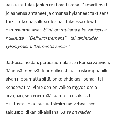
keskusta tulee jonkin matkaa takana. Demarit ovat
jo äänensä antaneet ja omansa hylänneet taktisena
tarkoituksena sulkea ulos hallituksessa olevat
perussuomalaiset.
Siinä on mukana joko vapisevaa
hulluutta – ”Delirium tremens” – tai vanhuuden
tylsistymistä. ”Dementia senilis.”
Jatkossa heidän, perussuomalaisten konservatiivien,
äänensä menevät luonnollisesti hallituskumppanille,
aivan riippumatta siitä, onko ehdokas liberaali tai
konservatiivi. Vihreiden on vaikea myydä omia
arvojaan, sen enempää kuin tulla osaksi sitä
hallitusta, joka joutuu toimimaan virheellisen
talouspolitiikan oikaisijana.
Ja se on näiden