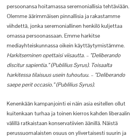
persoonansa hoitamassa seremoniallisia tehtäviään.
Olemme äärimmäisen pinnallisia ja rakastamme
viihdettä, jonka seremoniallinen henkilö kuljettaa
omassa persoonassaan. Emme harkitse
mediayhteiskunnassa oikein käyttäytymistämme.
Harkitseminen opettaisi viisautta. – ”Deliberando
discitur sapientia.” (Publilius Syrus). Toisaalta
harkitessa tilaisuus usein tuhoutuu. – ”Deliberando
saepe perit occasio.” (Publilius Syrus).
Kenenkään kampanjointi ei näin asia esitellen ollut
kuitenkaan turhaa ja toinen kierros kahden liberaalin
välillä ratkaistaan konservatiivien äänillä. Näistä
perussuomalaisten osuus on ylivertaisesti suurin ja