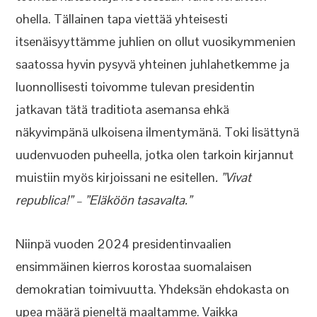
ohella. Tällainen tapa viettää yhteisesti
itsenäisyyttämme juhlien on ollut vuosikymmenien
saatossa hyvin pysyvä yhteinen juhlahetkemme ja
luonnollisesti toivomme tulevan presidentin
jatkavan tätä traditiota asemansa ehkä
näkyvimpänä ulkoisena ilmentymänä. Toki lisättynä
uudenvuoden puheella, jotka olen tarkoin kirjannut
muistiin myös kirjoissani ne esitellen
. ”Vivat
republica!” – ”Eläköön tasavalta.”
Niinpä vuoden 2024 presidentinvaalien
ensimmäinen kierros korostaa suomalaisen
demokratian toimivuutta. Yhdeksän ehdokasta on
upea määrä pieneltä maaltamme. Vaikka