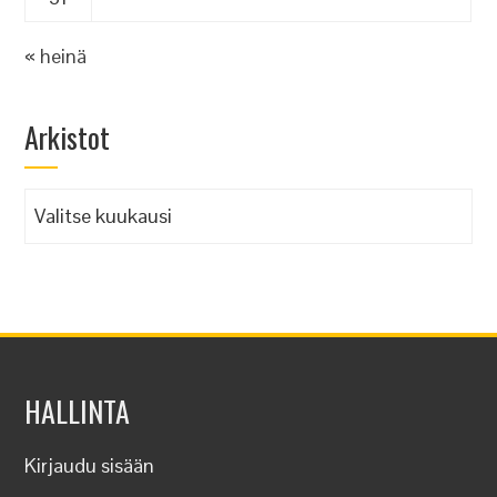
« heinä
Arkistot
Arkistot
HALLINTA
Kirjaudu sisään