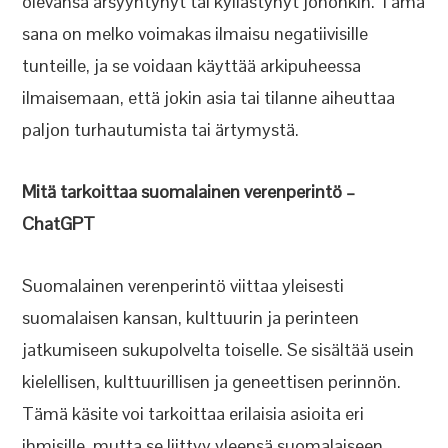
olevansa ärsyyntynyt tai kyllästynyt johonkin. Tämä
sana on melko voimakas ilmaisu negatiivisille
tunteille, ja se voidaan käyttää arkipuheessa
ilmaisemaan, että jokin asia tai tilanne aiheuttaa
paljon turhautumista tai ärtymystä.
Mitä tarkoittaa suomalainen verenperintö –
ChatGPT
Suomalainen verenperintö viittaa yleisesti
suomalaisen kansan, kulttuurin ja perinteen
jatkumiseen sukupolvelta toiselle. Se sisältää usein
kielellisen, kulttuurillisen ja geneettisen perinnön.
Tämä käsite voi tarkoittaa erilaisia asioita eri
ihmisille, mutta se liittyy yleensä suomalaiseen