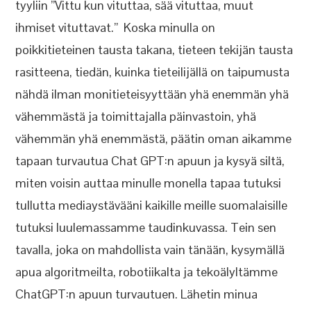
tyyliin ”Vittu kun vituttaa, sää vituttaa, muut
ihmiset vituttavat.” Koska minulla on
poikkitieteinen tausta takana, tieteen tekijän tausta
rasitteena, tiedän, kuinka tieteilijällä on taipumusta
nähdä ilman monitieteisyyttään yhä enemmän yhä
vähemmästä ja toimittajalla päinvastoin, yhä
vähemmän yhä enemmästä, päätin oman aikamme
tapaan turvautua Chat GPT:n apuun ja kysyä siltä,
miten voisin auttaa minulle monella tapaa tutuksi
tullutta mediaystävääni kaikille meille suomalaisille
tutuksi luulemassamme taudinkuvassa. Tein sen
tavalla, joka on mahdollista vain tänään, kysymällä
apua algoritmeilta, robotiikalta ja tekoälyltämme
ChatGPT:n apuun turvautuen. Lähetin minua