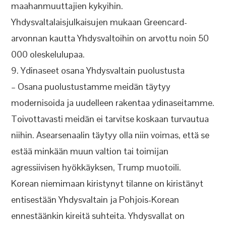
maahanmuuttajien kykyihin.
Yhdysvaltalaisjulkaisujen mukaan Greencard-
arvonnan kautta Yhdysvaltoihin on arvottu noin 50
000 oleskelulupaa.
9. Ydinaseet osana Yhdysvaltain puolustusta
– Osana puolustustamme meidän täytyy
modernisoida ja uudelleen rakentaa ydinaseitamme.
Toivottavasti meidän ei tarvitse koskaan turvautua
niihin. Asearsenaalin täytyy olla niin voimas, että se
estää minkään muun valtion tai toimijan
agressiivisen hyökkäyksen, Trump muotoili.
Korean niemimaan kiristynyt tilanne on kiristänyt
entisestään Yhdysvaltain ja Pohjois-Korean
ennestäänkin kireitä suhteita. Yhdysvallat on