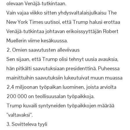
olevaan Venäjä-tutkintaan.
Vain vajaa viikko sitten yhdysvaltalaisjulkaisu The
New York Times uutisoi, että Trump halusi erottaa
Venäjä-tutkintaa johtavan erikoissyyttäjän Robert
Muellerin viime kesäkuussa.
2. Omien saavutusten alleviivaus
Sen sijaan, että Trump olisi tehnyt uusia avauksia,
hän pitkälti saavutuksiaan presidenttinä. Puheessa
mainittuihin saavutuksiin lukeutuivat muun muassa
2,4 miljoonan työpaikan luominen, joista arviolta
200 000 on teollisuusalan työpaikkoja.
Trump kuvaili syntyneiden työpaikkojen määrää
”valtavaksi”.
3. Sovitteleva tyyli