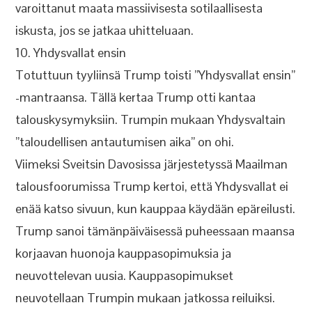
varoittanut maata massiivisesta sotilaallisesta
iskusta, jos se jatkaa uhitteluaan.
10. Yhdysvallat ensin
Totuttuun tyyliinsä Trump toisti ”Yhdysvallat ensin”
-mantraansa. Tällä kertaa Trump otti kantaa
talouskysymyksiin. Trumpin mukaan Yhdysvaltain
”taloudellisen antautumisen aika” on ohi.
Viimeksi Sveitsin Davosissa järjestetyssä Maailman
talousfoorumissa Trump kertoi, että Yhdysvallat ei
enää katso sivuun, kun kauppaa käydään epäreilusti.
Trump sanoi tämänpäiväisessä puheessaan maansa
korjaavan huonoja kauppasopimuksia ja
neuvottelevan uusia. Kauppasopimukset
neuvotellaan Trumpin mukaan jatkossa reiluiksi.