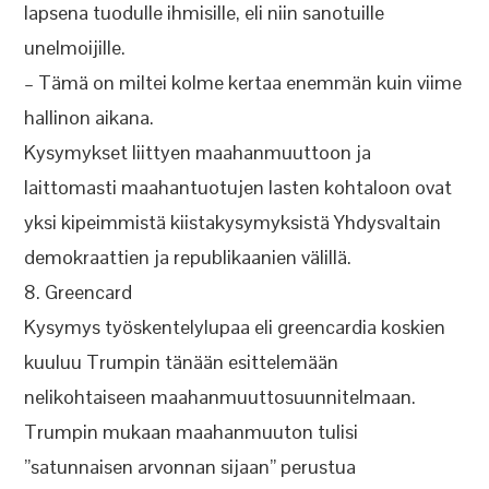
lapsena tuodulle ihmisille, eli niin sanotuille
unelmoijille.
– Tämä on miltei kolme kertaa enemmän kuin viime
hallinon aikana.
Kysymykset liittyen maahanmuuttoon ja
laittomasti maahantuotujen lasten kohtaloon ovat
yksi kipeimmistä kiistakysymyksistä Yhdysvaltain
demokraattien ja republikaanien välillä.
8. Greencard
Kysymys työskentelylupaa eli greencardia koskien
kuuluu Trumpin tänään esittelemään
nelikohtaiseen maahanmuuttosuunnitelmaan.
Trumpin mukaan maahanmuuton tulisi
”satunnaisen arvonnan sijaan” perustua