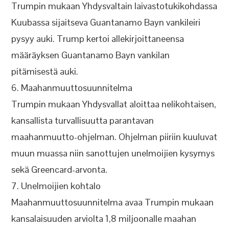
Trumpin mukaan Yhdysvaltain laivastotukikohdassa
Kuubassa sijaitseva Guantanamo Bayn vankileiri
pysyy auki. Trump kertoi allekirjoittaneensa
määräyksen Guantanamo Bayn vankilan
pitämisestä auki.
6. Maahanmuuttosuunnitelma
Trumpin mukaan Yhdysvallat aloittaa nelikohtaisen,
kansallista turvallisuutta parantavan
maahanmuutto-ohjelman. Ohjelman piiriin kuuluvat
muun muassa niin sanottujen unelmoijien kysymys
sekä Greencard-arvonta.
7. Unelmoijien kohtalo
Maahanmuuttosuunnitelma avaa Trumpin mukaan
kansalaisuuden arviolta 1,8 miljoonalle maahan