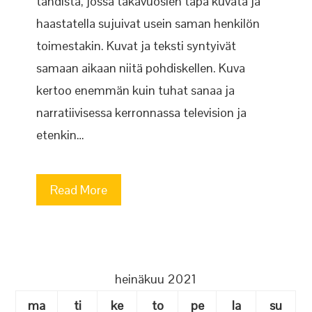
tahdista, jossa takavuosien tapa kuvata ja
haastatella sujuivat usein saman henkilön
toimestakin. Kuvat ja teksti syntyivät
samaan aikaan niitä pohdiskellen. Kuva
kertoo enemmän kuin tuhat sanaa ja
narratiivisessa kerronnassa television ja
etenkin…
Read More
heinäkuu 2021
ma
ti
ke
to
pe
la
su