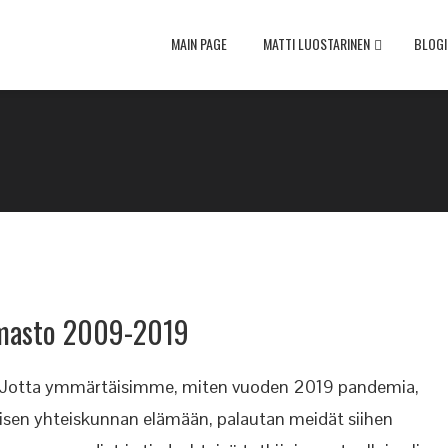
MAIN PAGE
MATTI LUOSTARINEN
BLOGI
lmasto 2009-2019
ät Jotta ymmärtäisimme, miten vuoden 2019 pandemia,
isen yhteiskunnan elämään, palautan meidät siihen