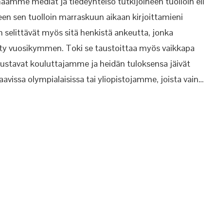
aamme mediat ja tiedeyhteisö tutkijoineen tuolloin eli
n sen tuolloin marraskuun aikaan kirjoittamieni
 selittävät myös sitä henkistä ankeutta, jonka
tty vuosikymmen. Toki se taustoittaa myös vaikkapa
edustavat kouluttajamme ja heidän tuloksensa jäivät
raavissa olympialaisissa tai yliopistojamme, joista vain…