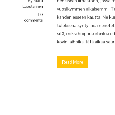
henkiseen ilmastoon, jossa m
By
Matti
Luostarinen
vuosikymmen aikaisemmi. Tee
0
kahden esseen kautta. Ne kun
comments
tuloksena syntyi ns. menete
sitä, miksi huippu-urheilua 
kovin laihoiksi tätä aikaa seu
Read More