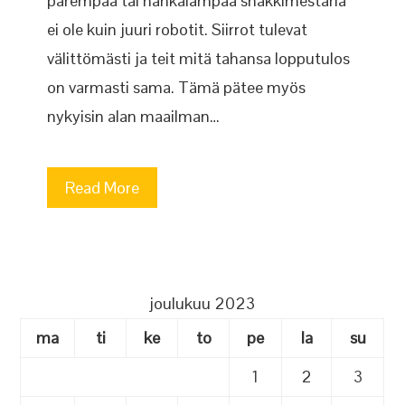
parempaa tai hankalampaa shakkimestaria
ei ole kuin juuri robotit. Siirrot tulevat
välittömästi ja teit mitä tahansa lopputulos
on varmasti sama. Tämä pätee myös
nykyisin alan maailman…
Read More
joulukuu 2023
ma
ti
ke
to
pe
la
su
1
2
3