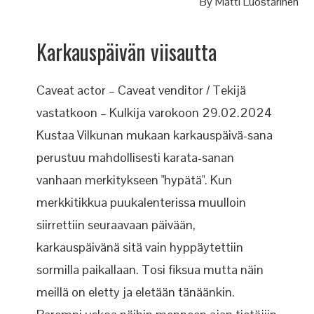
By
Matti Luostarinen
Karkauspäivän viisautta
Caveat actor – Caveat venditor / Tekijä
vastatkoon – Kulkija varokoon 29.02.2024
Kustaa Vilkunan mukaan karkauspäivä-sana
perustuu mahdollisesti karata-sanan
vanhaan merkitykseen "hypätä". Kun
merkkitikkua puukalenterissa muulloin
siirrettiin seuraavaan päivään,
karkauspäivänä sitä vain hyppäytettiin
sormilla paikallaan. Tosi fiksua mutta näin
meillä on eletty ja eletään tänäänkin.