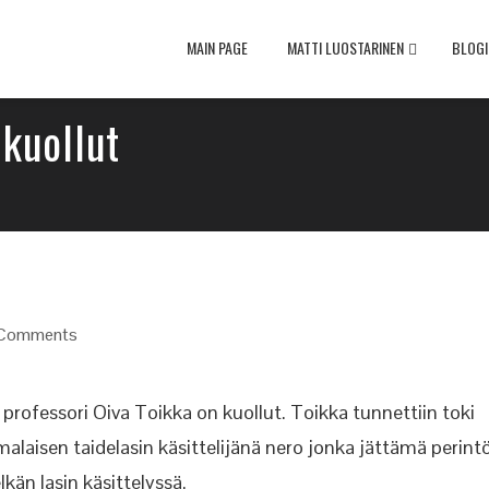
MAIN PAGE
MATTI LUOSTARINEN
BLOGI
 kuollut
Comments
tu professori Oiva Toikka on kuollut. Toikka tunnettiin toki
alaisen taidelasin käsittelijänä nero jonka jättämä perint
än lasin käsittelyssä.