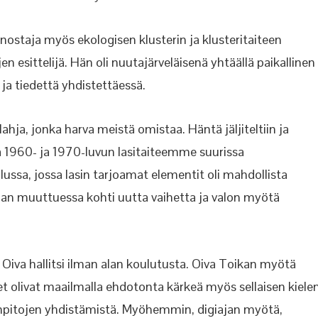
nostaja myös ekologisen klusterin ja klusteritaiteen
n esittelijä. Hän oli nuutajärveläisenä yhtäällä paikallinen
ja tiedettä yhdistettäessä.
lahja, jonka harva meistä omistaa. Häntä jäljiteltiin ja
ä 1960- ja 1970-luvun lasitaiteemme suurissa
sa, jossa lasin tarjoamat elementit oli mahdollista
iajan muuttuessa kohti uutta vaihetta ja valon myötä
 Oiva hallitsi ilman alan koulutusta. Oiva Toikan myötä
set olivat maailmalla ehdotonta kärkeä myös sellaisen kiele
painpitojen yhdistämistä. Myöhemmin, digiajan myötä,