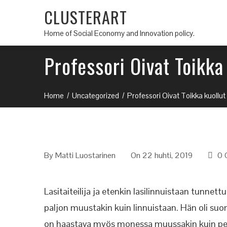
CLUSTERART
Home of Social Economy and Innovation policy.
Professori Oivat Toikka
Home
Uncategorized
Professori Oivat Toikka kuollut
By
Matti Luostarinen
On 22 huhti, 2019
0 
Lasitaiteilija ja etenkin lasilinnuistaan tunnet
paljon muustakin kuin linnuistaan. Hän oli suom
on haastava myös monessa muussakin kuin pelk