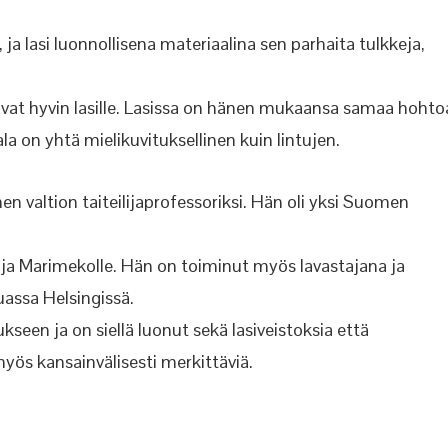
ja lasi luonnollisena materiaalina sen parhaita tulkkeja,
vat hyvin lasille. Lasissa on hänen mukaansa samaa hohto
ala on yhtä mielikuvituksellinen kuin lintujen.
n valtion taiteilijaprofessoriksi. Hän oli yksi Suomen
 ja Marimekolle. Hän on toiminut myös lavastajana ja
uassa Helsingissä.
seen ja on siellä luonut sekä lasiveistoksia että
yös kansainvälisesti merkittäviä.