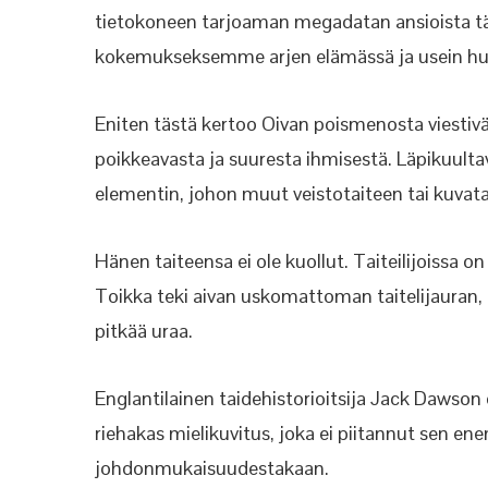
tietokoneen tarjoaman megadatan ansioista tämä
kokemukseksemme arjen elämässä ja usein h
Eniten tästä kertoo Oivan poismenosta viestivä 
poikkeavasta ja suuresta ihmisestä. Läpikuultav
elementin, johon muut veistotaiteen tai kuvata
Hänen taiteensa ei ole kuollut. Taiteilijoissa o
Toikka teki aivan uskomattoman taitelijauran, g
pitkää uraa.
Englantilainen taidehistorioitsija Jack Dawson 
riehakas mielikuvitus, joka ei piitannut sen ene
johdonmukaisuudestakaan.