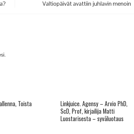
oa?
Valtiopäivät avattiin juhlavin menoin
si.
allenna, Toista
Linkjuice. Agensy – Arvio PhD,
ScD, Prof, kirjailija Matti
Luostarisesta – syväluotaus