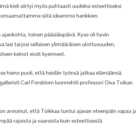
 kieli siirtyi myös puhtaasti uudeksi esteettiseksi
uomaamattamme siitä ideamme hankkien.
ajankohta, toinen pääsiäispäivä. Kyse oli hyvin
a lasi tarjosi sellaisen ylimääräisen ulottuvuuden,
iteen keinot eivät kyenneet.
n se hieno puoli, että heidän työnsä jatkaa elämäänsä.
alleristi Carl Forsblom luonnehtii professori Oiva Toikan
on arvioinut, että Toikkaa tuntui ajavan eteenpäin vapaa j
mpää rajoista ja vaaroista kuin esteettisestä