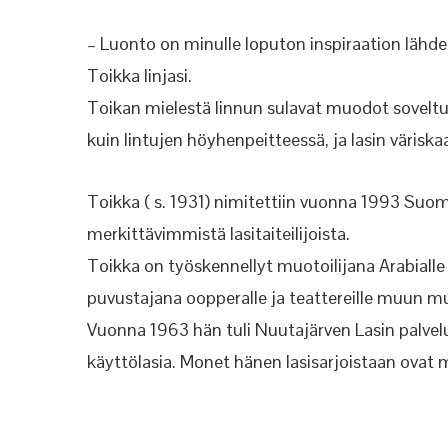
– Luonto on minulle loputon inspiraation lähde, 
Toikka linjasi.
Toikan mielestä linnun sulavat muodot soveltu
kuin lintujen höyhenpeitteessä, ja lasin väriska
Toikka ( s. 1931) nimitettiin vuonna 1993 Suome
merkittävimmistä lasitaiteilijoista.
Toikka on työskennellyt muotoilijana Arabialle
puvustajana oopperalle ja teattereille muun m
Vuonna 1963 hän tuli Nuutajärven Lasin palveluk
käyttölasia. Monet hänen lasisarjoistaan ovat m