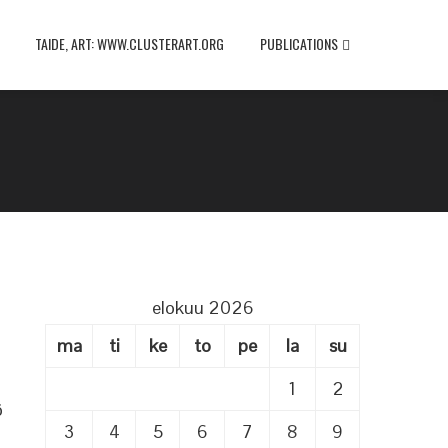
TAIDE, ART: WWW.CLUSTERART.ORG
PUBLICATIONS
elokuu 2026
ma
ti
ke
to
pe
la
su
1
2
ö
3
4
5
6
7
8
9