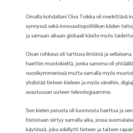
Omalla kohdallani Oiva Toikka oli merkittävä in
synnyssä sekä innovaatiopolitiikan käden taitoje
ja samaan aikaan globaali käsite myös taidetta 
Oivan rohkeus oli tarttuva ilmiönä ja sellaisena 
haettiin muotokieltä, jonka sanoma oli yhtääll
vuosikymmenissä mutta samalla myös muotoilus
yhdistää tieteen kieleen ja myös väreihin, dig
avautuvaan uuteen teknologiaamme.
Sen kielen perusta oli luonnosta haettua ja sen
historiaan siirtyy samalla aika, jossa suomalai
käytössä, joka edellytti tieteen ja taiteen ra