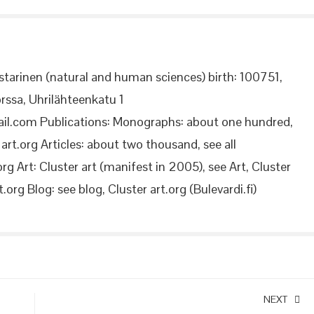
starinen (natural and human sciences) birth: 100751,
rssa, Uhrilähteenkatu 1
il.com Publications: Monographs: about one hundred,
rt.org Articles: about two thousand, see all
org Art: Cluster art (manifest in 2005), see Art, Cluster
.org Blog: see blog, Cluster art.org (Bulevardi.fi)
NEXT