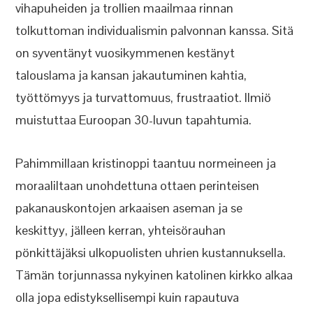
vihapuheiden ja trollien maailmaa rinnan
tolkuttoman individualismin palvonnan kanssa. Sitä
on syventänyt vuosikymmenen kestänyt
talouslama ja kansan jakautuminen kahtia,
työttömyys ja turvattomuus, frustraatiot. Ilmiö
muistuttaa Euroopan 30-luvun tapahtumia.
Pahimmillaan kristinoppi taantuu normeineen ja
moraaliltaan unohdettuna ottaen perinteisen
pakanauskontojen arkaaisen aseman ja se
keskittyy, jälleen kerran, yhteisörauhan
pönkittäjäksi ulkopuolisten uhrien kustannuksella.
Tämän torjunnassa nykyinen katolinen kirkko alkaa
olla jopa edistyksellisempi kuin rapautuva