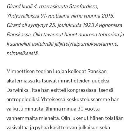
Girard kuoli 4. marraskuuta Stanfordissa,
Yhdysvalloissa 91-vuotiaana viime vuonna 2015.
Girard oli syntynyt 25. joulukuuta 1923 Avignonissa
Ranskassa. Olin tavannut hänet nuorena tohtorina ja
kuunnellut esitelmää jäljittelytaipumuksestamme,
mimesiksestä.
Mimeettisen teorian luojaa kollegat Ranskan
akatemiassa kutsuivat ihmistieteiden uudeksi
Darwiniksi. Itse hän esitteli kongressissa itsensä
antropologiksi. Yhteisessä keskustelussamme hän
vaikutti minusta lähinnä minua 30 vuotta
vanhemmalta mieheltä. Olin lukenut hänen töistään
väkivaltaa ja pyhää käsittelevän julkaisun sekä