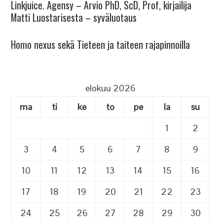
Linkjuice. Agensy – Arvio PhD, ScD, Prof, kirjailija
Matti Luostarisesta – syväluotaus
Homo nexus sekä Tieteen ja taiteen rajapinnoilla
elokuu 2026
ma
ti
ke
to
pe
la
su
1
2
3
4
5
6
7
8
9
10
11
12
13
14
15
16
17
18
19
20
21
22
23
24
25
26
27
28
29
30