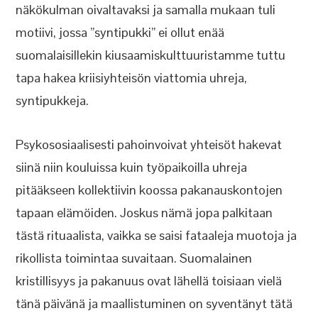
näkökulman oivaltavaksi ja samalla mukaan tuli
motiivi, jossa ”syntipukki” ei ollut enää
suomalaisillekin kiusaamiskulttuuristamme tuttu
tapa hakea kriisiyhteisön viattomia uhreja,
syntipukkeja.
Psykososiaalisesti pahoinvoivat yhteisöt hakevat
siinä niin kouluissa kuin työpaikoilla uhreja
pitääkseen kollektiivin koossa pakanauskontojen
tapaan elämöiden. Joskus nämä jopa palkitaan
tästä rituaalista, vaikka se saisi fataaleja muotoja ja
rikollista toimintaa suvaitaan. Suomalainen
kristillisyys ja pakanuus ovat lähellä toisiaan vielä
tänä päivänä ja maallistuminen on syventänyt tätä