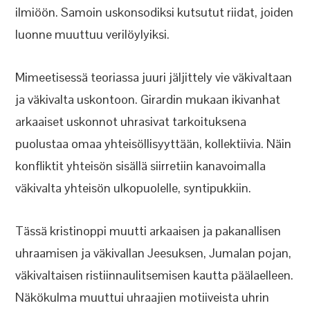
ilmiöön. Samoin uskonsodiksi kutsutut riidat, joiden
luonne muuttuu verilöylyiksi.
Mimeetisessä teoriassa juuri jäljittely vie väkivaltaan
ja väkivalta uskontoon. Girardin mukaan ikivanhat
arkaaiset uskonnot uhrasivat tarkoituksena
puolustaa omaa yhteisöllisyyttään, kollektiivia. Näin
konfliktit yhteisön sisällä siirretiin kanavoimalla
väkivalta yhteisön ulkopuolelle, syntipukkiin.
Tässä kristinoppi muutti arkaaisen ja pakanallisen
uhraamisen ja väkivallan Jeesuksen, Jumalan pojan,
väkivaltaisen ristiinnaulitsemisen kautta päälaelleen.
Näkökulma muuttui uhraajien motiiveista uhrin