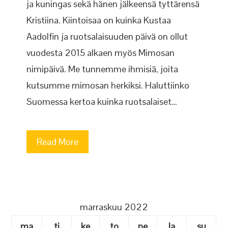
ja kuningas sekä hänen jälkeensä tyttärensä
Kristiina. Kiintoisaa on kuinka Kustaa
Aadolfin ja ruotsalaisuuden päivä on ollut
vuodesta 2015 alkaen myös Mimosan
nimipäivä. Me tunnemme ihmisiä, joita
kutsumme mimosan herkiksi. Haluttiinko
Suomessa kertoa kuinka ruotsalaiset…
Read More
marraskuu 2022
ma
ti
ke
to
pe
la
su