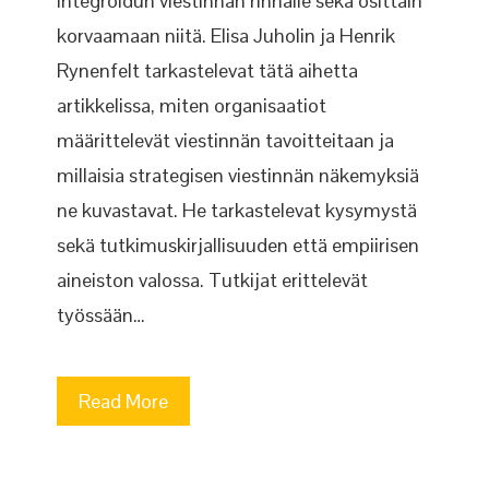
integroidun viestinnän rinnalle sekä osittain
korvaamaan niitä. Elisa Juholin ja Henrik
Rynenfelt tarkastelevat tätä aihetta
artikkelissa, miten organisaatiot
määrittelevät viestinnän tavoitteitaan ja
millaisia strategisen viestinnän näkemyksiä
ne kuvastavat. He tarkastelevat kysymystä
sekä tutkimuskirjallisuuden että empiirisen
aineiston valossa. Tutkijat erittelevät
työssään…
Read More