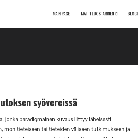
MAIN PAGE
MATTI LUOSTARINEN
BLOGI
utoksen syövereissä
 jonka paradigmainen kuvaus liittyy läheisesti
, monitieteiseen tai tieteiden väliseen tutkimukseen ja