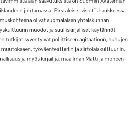
nostavimmista alan saavutuksista on Suomen Akatemian
iklanderin johtamassa ”Pirstaleiset visiot” -hankkeessa.
imuskohteena olivat suomalaisen yhteiskunnan
skulttuurin muodot ja suulliskirjalliset käytännöt
n tutkijat syventyivät poliittiseen agitaatioon, huhujen
 muutokseen, työväenteatteriin ja siirtolaiskulttuuriin.
allisuus ja myös kirjailija, maailman Matti ja moneen