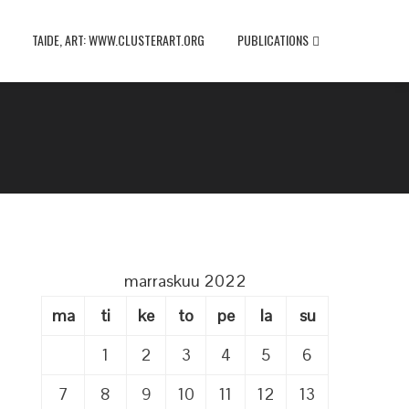
TAIDE, ART: WWW.CLUSTERART.ORG
PUBLICATIONS
marraskuu 2022
ma
ti
ke
to
pe
la
su
1
2
3
4
5
6
7
8
9
10
11
12
13