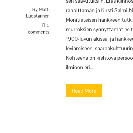
sen saavutuksiin. Eräs kiin
By
Matti
rahoittaman ja Kirsti Salmi-N
Luostarinen
Monitieteisen hankkeen tutk
0
murroksien synnyttämät esity
comments
1900-luvun alussa, ja hankkee
leviämiseen, saarnakulttuurin
Kohteena on kiehtova persoon
ilmiöön eri…
Read More