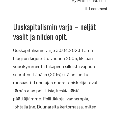
By
Matti Luostarinen
1 comment
Uuskapitalismin varjo – neljät
vaalit ja niiden opit.
Uuskapitalismin varjo 30.04.2023 Tämä
blogi on kirjoitettu vuonna 2006, liki pari
vuosikymmentä takaperin silloista vappua
seuraten. Tänään (2016) sitä on luettu
runsaasti. Tuon ajan nuoret opiskelijat ovat
tämän ajan poliittisia, keski-ikäisiä
päättäjiämme. Poliitikkoja, vanhempia,
johtajia jne. Duunareita kertomassa, miten