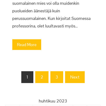
suomalainen mies voi olla muidenkin
puolueiden äänestäjä kuin
perussuomalainen. Kun kirjoitat Suomessa
professorina, olet luultavasti myös…
Read More
Artikkelien
1
2
3
Next
sivutus
huhtikuu 2023