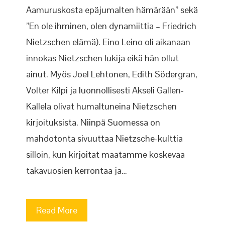
Aamuruskosta epäjumalten hämärään” sekä
”En ole ihminen, olen dynamiittia – Friedrich
Nietzschen elämä). Eino Leino oli aikanaan
innokas Nietzschen lukija eikä hän ollut
ainut. Myös Joel Lehtonen, Edith Södergran,
Volter Kilpi ja luonnollisesti Akseli Gallen-
Kallela olivat humaltuneina Nietzschen
kirjoituksista. Niinpä Suomessa on
mahdotonta sivuuttaa Nietzsche-kulttia
silloin, kun kirjoitat maatamme koskevaa
takavuosien kerrontaa ja…
Read More