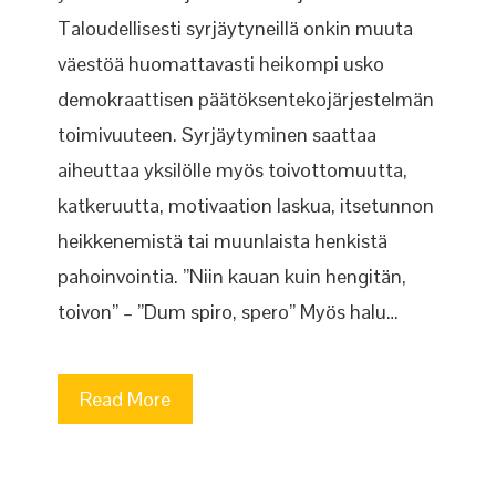
Taloudellisesti syrjäytyneillä onkin muuta
väestöä huomattavasti heikompi usko
demokraattisen päätöksentekojärjestelmän
toimivuuteen. Syrjäytyminen saattaa
aiheuttaa yksilölle myös toivottomuutta,
katkeruutta, motivaation laskua, itsetunnon
heikkenemistä tai muunlaista henkistä
pahoinvointia. ”Niin kauan kuin hengitän,
toivon” – ”Dum spiro, spero” Myös halu…
Read More