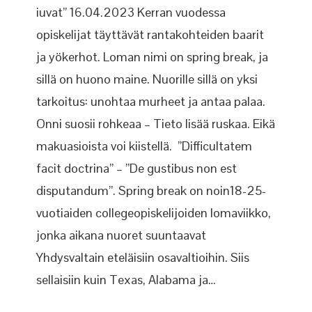
iuvat” 16.04.2023 Kerran vuodessa
opiskelijat täyttävät rantakohteiden baarit
ja yökerhot. Loman nimi on spring break, ja
sillä on huono maine. Nuorille sillä on yksi
tarkoitus: unohtaa murheet ja antaa palaa.
Onni suosii rohkeaa – Tieto lisää ruskaa. Eikä
makuasioista voi kiistellä. ”Difficultatem
facit doctrina” – ”De gustibus non est
disputandum”. Spring break on noin18-25-
vuotiaiden collegeopiskelijoiden lomaviikko,
jonka aikana nuoret suuntaavat
Yhdysvaltain eteläisiin osavaltioihin. Siis
sellaisiin kuin Texas, Alabama ja…