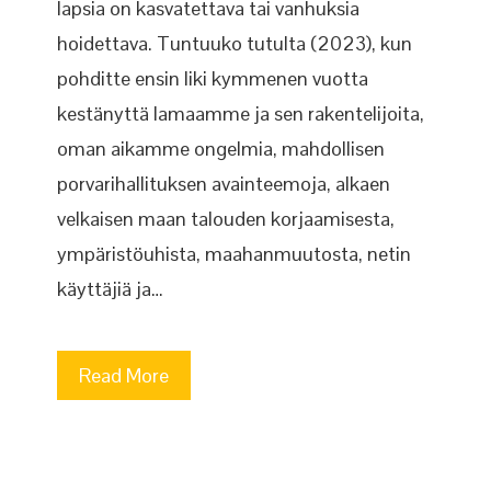
lapsia on kasvatettava tai vanhuksia
hoidettava. Tuntuuko tutulta (2023), kun
pohditte ensin liki kymmenen vuotta
kestänyttä lamaamme ja sen rakentelijoita,
oman aikamme ongelmia, mahdollisen
porvarihallituksen avainteemoja, alkaen
velkaisen maan talouden korjaamisesta,
ympäristöuhista, maahanmuutosta, netin
käyttäjiä ja…
Read More