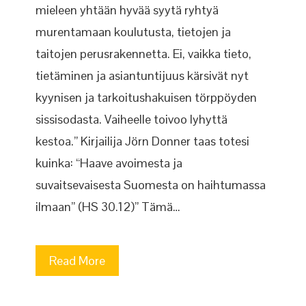
mieleen yhtään hyvää syytä ryhtyä
murentamaan koulutusta, tietojen ja
taitojen perusrakennetta. Ei, vaikka tieto,
tietäminen ja asiantuntijuus kärsivät nyt
kyynisen ja tarkoitushakuisen törppöyden
sissisodasta. Vaiheelle toivoo lyhyttä
kestoa.” Kirjailija Jörn Donner taas totesi
kuinka: “Haave avoimesta ja
suvaitsevaisesta Suomesta on haihtumassa
ilmaan” (HS 30.12)” Tämä…
Read More