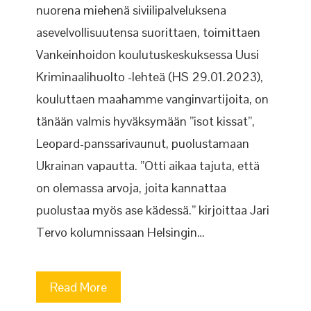
nuorena miehenä siviilipalveluksena
asevelvollisuutensa suorittaen, toimittaen
Vankeinhoidon koulutuskeskuksessa Uusi
Kriminaalihuolto -lehteä (HS 29.01.2023),
kouluttaen maahamme vanginvartijoita, on
tänään valmis hyväksymään ”isot kissat”,
Leopard-panssarivaunut, puolustamaan
Ukrainan vapautta. ”Otti aikaa tajuta, että
on olemassa arvoja, joita kannattaa
puolustaa myös ase kädessä.” kirjoittaa Jari
Tervo kolumnissaan Helsingin…
Read More