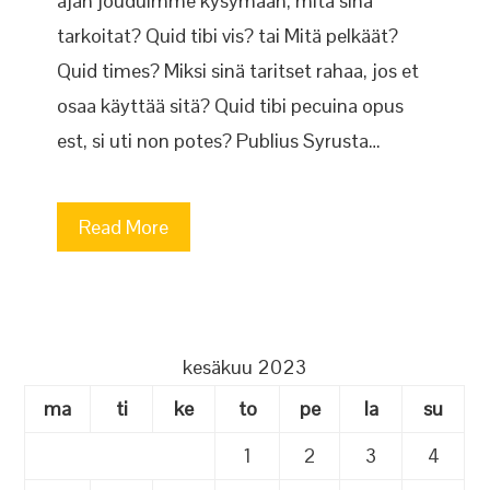
ajan jouduimme kysymään, mitä sinä
tarkoitat? Quid tibi vis? tai Mitä pelkäät?
Quid times? Miksi sinä taritset rahaa, jos et
osaa käyttää sitä? Quid tibi pecuina opus
est, si uti non potes? Publius Syrusta…
Read More
kesäkuu 2023
ma
ti
ke
to
pe
la
su
1
2
3
4