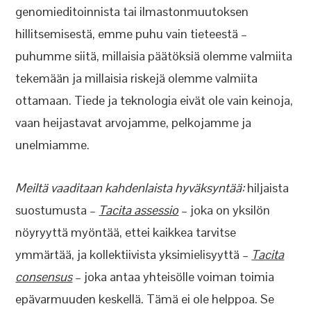
genomieditoinnista tai ilmastonmuutoksen
hillitsemisestä, emme puhu vain tieteestä –
puhumme siitä, millaisia päätöksiä olemme valmiita
tekemään ja millaisia riskejä olemme valmiita
ottamaan. Tiede ja teknologia eivät ole vain keinoja,
vaan heijastavat arvojamme, pelkojamme ja
unelmiamme.
Meiltä vaaditaan kahdenlaista hyväksyntää:
hiljaista
suostumusta –
Tacita assessio
– joka on yksilön
nöyryyttä myöntää, ettei kaikkea tarvitse
ymmärtää, ja kollektiivista yksimielisyyttä –
Tacita
consensus
– joka antaa yhteisölle voiman toimia
epävarmuuden keskellä. Tämä ei ole helppoa. Se