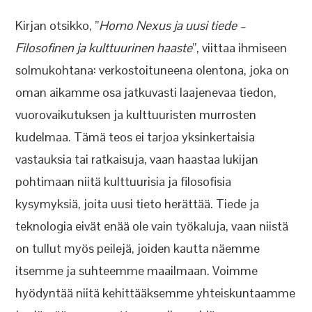
Kirjan otsikko, ”
Homo Nexus ja uusi tiede –
Filosofinen ja kulttuurinen haaste
”, viittaa ihmiseen
solmukohtana: verkostoituneena olentona, joka on
oman aikamme osa jatkuvasti laajenevaa tiedon,
vuorovaikutuksen ja kulttuuristen murrosten
kudelmaa. Tämä teos ei tarjoa yksinkertaisia
vastauksia tai ratkaisuja, vaan haastaa lukijan
pohtimaan niitä kulttuurisia ja filosofisia
kysymyksiä, joita uusi tieto herättää. Tiede ja
teknologia eivät enää ole vain työkaluja, vaan niistä
on tullut myös peilejä, joiden kautta näemme
itsemme ja suhteemme maailmaan. Voimme
hyödyntää niitä kehittääksemme yhteiskuntaamme