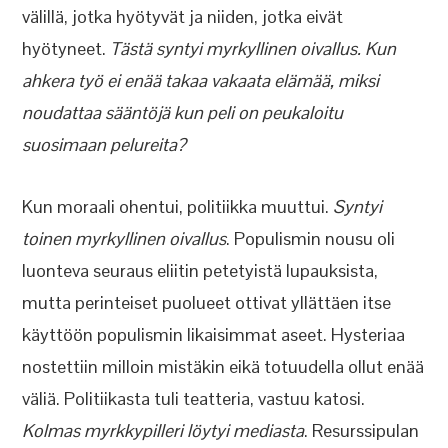
välillä, jotka hyötyvät ja niiden, jotka eivät
hyötyneet.
Tästä syntyi myrkyllinen oivallus. Kun
ahkera työ ei enää takaa vakaata elämää, miksi
noudattaa sääntöjä kun peli on peukaloitu
suosimaan pelureita?
Kun moraali ohentui, politiikka muuttui.
Syntyi
toinen myrkyllinen oivallus
. Populismin nousu oli
luonteva seuraus eliitin petetyistä lupauksista,
mutta perinteiset puolueet ottivat yllättäen itse
käyttöön populismin likaisimmat aseet. Hysteriaa
nostettiin milloin mistäkin eikä totuudella ollut enää
väliä. Politiikasta tuli teatteria, vastuu katosi.
Kolmas myrkkypilleri löytyi mediasta
. Resurssipulan