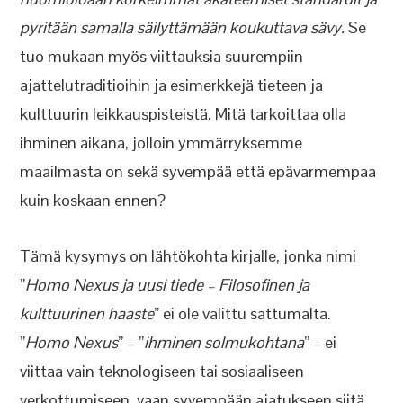
pyritään samalla säilyttämään koukuttava sävy.
Se
tuo mukaan myös viittauksia suurempiin
ajattelutraditioihin ja esimerkkejä tieteen ja
kulttuurin leikkauspisteistä. Mitä tarkoittaa olla
ihminen aikana, jolloin ymmärryksemme
maailmasta on sekä syvempää että epävarmempaa
kuin koskaan ennen?
Tämä kysymys on lähtökohta kirjalle, jonka nimi
”
Homo Nexus ja uusi tiede – Filosofinen ja
kulttuurinen haaste
” ei ole valittu sattumalta.
”
Homo Nexus
” – ”
ihminen solmukohtana
” – ei
viittaa vain teknologiseen tai sosiaaliseen
verkottumiseen, vaan syvempään ajatukseen siitä,