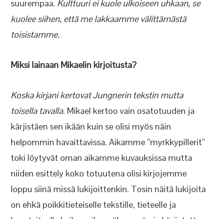
suurempaa.
Kulttuuri ei kuole ulkoiseen uhkaan, se
kuolee siihen, että me lakkaamme välittämästä
toisistamme.
Miksi lainaan Mikaelin kirjoitusta?
Koska kirjani kertovat Jungnerin tekstin mutta
toisella tavalla
. Mikael kertoo vain osatotuuden ja
kärjistäen sen ikään kuin se olisi myös näin
helpommin havaittavissa. Aikamme ”myrkkypillerit”
toki löytyvät oman aikamme kuvauksissa mutta
niiden esittely koko totuutena olisi kirjojemme
loppu siinä missä lukijoittenkin. Tosin näitä lukijoita
on ehkä poikkitieteiselle tekstille, tieteelle ja