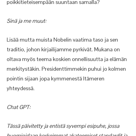
poikkitieteisempään suuntaan samalla?
Sinä ja me muut:
Lisää mutta muista Nobelin vaatima taso ja sen
traditio, johon kirjailijamme pyrkivät. Mukana on
oltava myös teema koskien onnellisuutta ja elämän
merkitystäkin. Presidenttimmekin puhui jo kolmen
pointin sijaan jopa kymmenestä Itämeren
yhteydessä.
Chat GPT:
Tässä päivitetty ja entistä syvempi esipuhe, jossa
huomioidaan korkeimmat akateemiset standardit ja