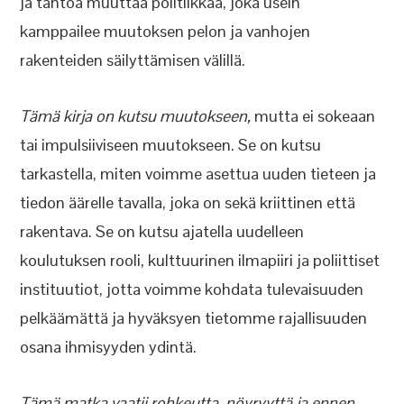
ja tahtoa muuttaa politiikkaa, joka usein
kamppailee muutoksen pelon ja vanhojen
rakenteiden säilyttämisen välillä.
Tämä kirja on kutsu muutokseen,
mutta ei sokeaan
tai impulsiiviseen muutokseen. Se on kutsu
tarkastella, miten voimme asettua uuden tieteen ja
tiedon äärelle tavalla, joka on sekä kriittinen että
rakentava. Se on kutsu ajatella uudelleen
koulutuksen rooli, kulttuurinen ilmapiiri ja poliittiset
instituutiot, jotta voimme kohdata tulevaisuuden
pelkäämättä ja hyväksyen tietomme rajallisuuden
osana ihmisyyden ydintä.
Tämä matka vaatii rohkeutta, nöyryyttä ja ennen