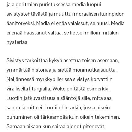
ja algoritmien puristuksessa media luopui
sivistystehtävästä ja muuttui moraalisen kurinpidon
äänitorveksi. Media ei enää valaissut, se huusi. Media
ei enää haastanut valtaa, se lietsoi milloin mitäkin
hysteriaa.
Sivistys tarkoittaa kykyä asettua toisen asemaan,
ymmärtää historiaa ja sietää monimutkaisuutta.
Neljännessä myrkkypillerissä sivistys korvattiin
virallisella liturgialla. Woke on tästä esimerkki.
Luotiin jatkuvasti uusia sääntöjä sille, mitä saa
sanoa ja mitä ei. Luotiin hierarkia, jossa oikein
puhuminen oli tärkeämpää kuin oikein tekeminen.
Samaan aikaan kun sairaalajonot pitenevät,