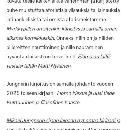
kuvataiteelle kaiken aikaa vähemmän ja kärjistetty
puhe muistuttaa aforistisia viisauksia tai lainauksia
latinankielisistä tai omista aforismeistamme.
Myrkkypilleri on sitenkin kärjistys ja samalla oman
aikansa komiikkaakin.
Onneksi näin on ja näiden
pillereitten nauttiminen ja nille nauraminen
hyväntahtoisesti on terve ilmiö.
Elämä on laiffii
vastaisi tähän Matti Nykänen.
Jungnerin kirjoitus on samalla johdanto vuoden
2025 toiseen kirjaani:
Homo Nexus ja uusi tiede –
Kulttuurinen ja filosofinen haaste.
Mikael Jungnerin sijaan lainaan nyt omaa kirjaani ja
sen abstraktia.
Ensin englanniksi ja sitten suomeksi.