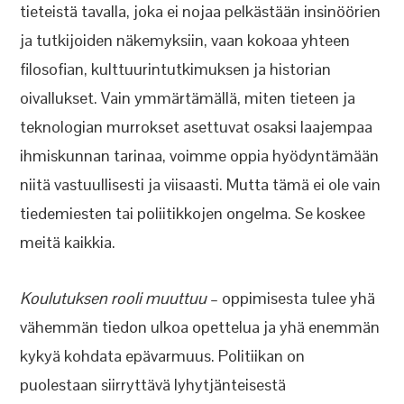
tieteistä tavalla, joka ei nojaa pelkästään insinöörien
ja tutkijoiden näkemyksiin, vaan kokoaa yhteen
filosofian, kulttuurintutkimuksen ja historian
oivallukset. Vain ymmärtämällä, miten tieteen ja
teknologian murrokset asettuvat osaksi laajempaa
ihmiskunnan tarinaa, voimme oppia hyödyntämään
niitä vastuullisesti ja viisaasti. Mutta tämä ei ole vain
tiedemiesten tai poliitikkojen ongelma. Se koskee
meitä kaikkia.
Koulutuksen rooli muuttuu
– oppimisesta tulee yhä
vähemmän tiedon ulkoa opettelua ja yhä enemmän
kykyä kohdata epävarmuus. Politiikan on
puolestaan siirryttävä lyhytjänteisestä