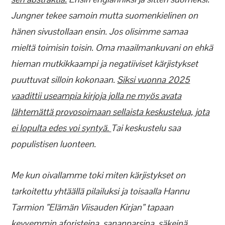
Jungner tekee samoin mutta suom
e
nkielinen on
hänen sivustollaan ensin. Jos olisimme samaa
mieltä toimisin toisin. Oma maailmankuvani on ehkä
hieman mutkikkaampi ja negatiiviset kärjistykset
puuttuvat silloin kokonaan.
Siksi vuonna 2025
vaadittii useampia kirjoja jolla ne myös avata
lähtemättä provosoimaan sellaista keskustelua, jota
ei lopulta edes voi syntyä.
Tai keskustelu saa
populistisen luonteen.
Me kun oivallamme toki miten kärjistykset on
tarkoitettu yhtäällä pilailuksi ja toisaalla Hannu
Tarmion ”Elämän Viisauden Kirjan” tapaan
kevyemmin aforisteina, sananparsina, säkeinä,