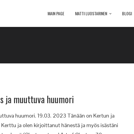
MAIN PAGE
MATTI LUOSTARINEN
BLOGI
us ja muuttuva huumori
uttuva huumori. 19.03. 2023 Tänään on Kertun ja
li Kerttu ja olen kirjoittanut hänestä ja myös isästäni