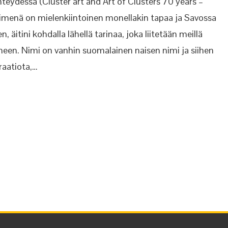
teydessä (Cluster art and Art of Clusters 70 years –
nimenä on mielenkiintoinen monellakin tapaa ja Savossa
 äitini kohdalla lähellä tarinaa, joka liitetään meillä
en. Nimi on vanhin suomalainen naisen nimi ja siihen
raatiota,…