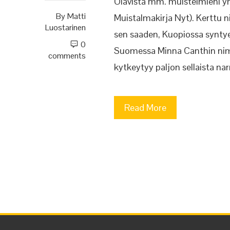
Olavista mm. muistelmieni yh
By
Matti
Muistalmakirja Nyt). Kerttu 
Luostarinen
sen saaden, Kuopiossa syntyen,
0
Suomessa Minna Canthin nime
comments
kytkeytyy paljon sellaista nar
Read More