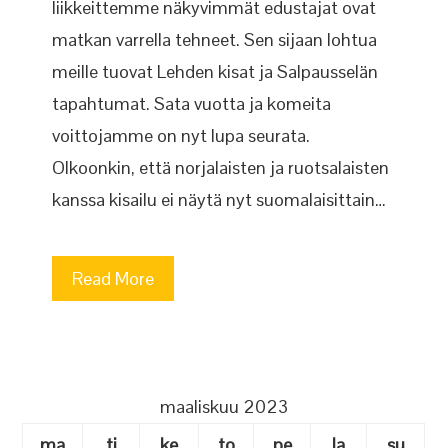
liikkeittemme näkyvimmät edustajat ovat
matkan varrella tehneet. Sen sijaan lohtua
meille tuovat Lehden kisat ja Salpausselän
tapahtumat. Sata vuotta ja komeita
voittojamme on nyt lupa seurata.
Olkoonkin, että norjalaisten ja ruotsalaisten
kanssa kisailu ei näytä nyt suomalaisittain…
Read More
maaliskuu 2023
ma
ti
ke
to
pe
la
su