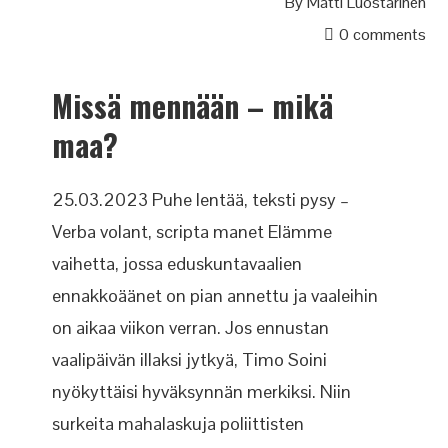
By
Matti Luostarinen
0 comments
Missä mennään – mikä
maa?
25.03.2023 Puhe lentää, teksti pysy –
Verba volant, scripta manet Elämme
vaihetta, jossa eduskuntavaalien
ennakkoäänet on pian annettu ja vaaleihin
on aikaa viikon verran. Jos ennustan
vaalipäivän illaksi jytkyä, Timo Soini
nyökyttäisi hyväksynnän merkiksi. Niin
surkeita mahalaskuja poliittisten