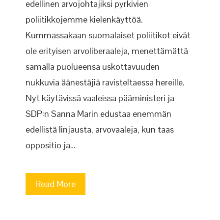
edellinen arvojohtajiksi pyrkivien
poliitikkojemme kielenkäyttöä.
Kummassakaan suomalaiset poliitikot eivät
ole erityisen arvoliberaaleja, menettämättä
samalla puolueensa uskottavuuden
nukkuvia äänestäjiä ravisteltaessa hereille.
Nyt käytävissä vaaleissa pääministeri ja
SDP:n Sanna Marin edustaa enemmän
edellistä linjausta, arvovaaleja, kun taas
oppositio ja…
Read More