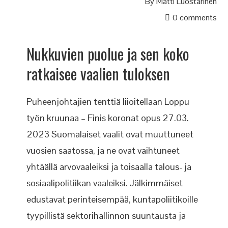
By
Matti Luostarinen
0 comments
Nukkuvien puolue ja sen koko
ratkaisee vaalien tuloksen
Puheenjohtajien tenttiä liioitellaan Loppu
työn kruunaa – Finis koronat opus 27.03.
2023 Suomalaiset vaalit ovat muuttuneet
vuosien saatossa, ja ne ovat vaihtuneet
yhtäällä arvovaaleiksi ja toisaalla talous- ja
sosiaalipolitiikan vaaleiksi. Jälkimmäiset
edustavat perinteisempää, kuntapoliitikoille
tyypillistä sektorihallinnon suuntausta ja