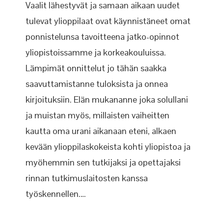
Vaalit lähestyvät ja samaan aikaan uudet
tulevat ylioppilaat ovat käynnistäneet omat
ponnistelunsa tavoitteena jatko-opinnot
yliopistoissamme ja korkeakouluissa.
Lämpimät onnittelut jo tähän saakka
saavuttamistanne tuloksista ja onnea
kirjoituksiin. Elän mukananne joka solullani
ja muistan myös, millaisten vaiheitten
kautta oma urani aikanaan eteni, alkaen
kevään ylioppilaskokeista kohti yliopistoa ja
myöhemmin sen tutkijaksi ja opettajaksi
rinnan tutkimuslaitosten kanssa
työskennellen.…