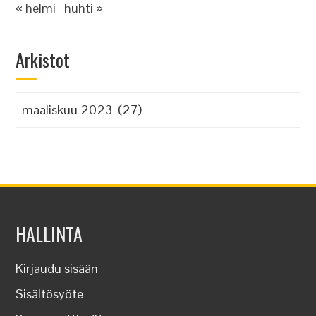
« helmi
huhti »
Arkistot
Arkistot
HALLINTA
Kirjaudu sisään
Sisältösyöte